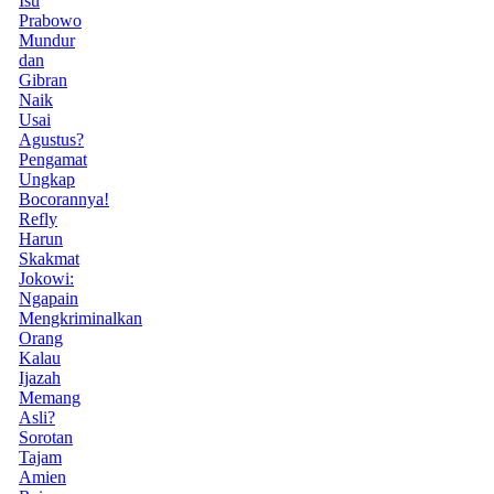
Isu
Prabowo
Mundur
dan
Gibran
Naik
Usai
Agustus?
Pengamat
Ungkap
Bocorannya!
Refly
Harun
Skakmat
Jokowi:
Ngapain
Mengkriminalkan
Orang
Kalau
Ijazah
Memang
Asli?
Sorotan
Tajam
Amien