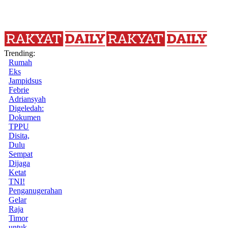
Trending:
Rumah
Eks
Jampidsus
Febrie
Adriansyah
Digeledah:
Dokumen
TPPU
Disita,
Dulu
Sempat
Dijaga
Ketat
TNI!
Penganugerahan
Gelar
Raja
Timor
untuk