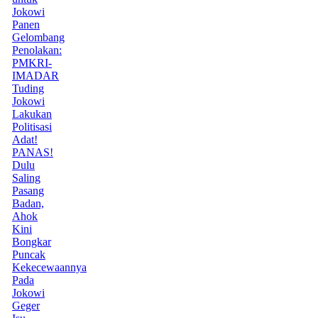
Jokowi
Panen
Gelombang
Penolakan:
PMKRI-
IMADAR
Tuding
Jokowi
Lakukan
Politisasi
Adat!
PANAS!
Dulu
Saling
Pasang
Badan,
Ahok
Kini
Bongkar
Puncak
Kekecewaannya
Pada
Jokowi
Geger