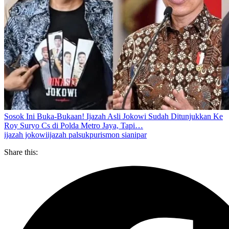
Sosok Ini Buka-Bukaan! Ijazah Asli Jokowi Sudah Ditunjukkan Ke
Roy Suryo Cs di Polda Metro Jaya, Tapi…
ijazah jokowi
ijazah palsu
kpu
rismon sianipar
Share this: