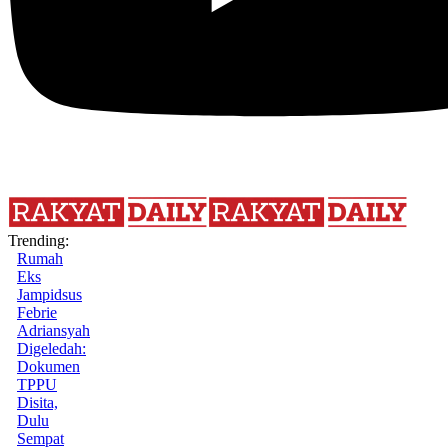
Trending:
Rumah
Eks
Jampidsus
Febrie
Adriansyah
Digeledah:
Dokumen
TPPU
Disita,
Dulu
Sempat