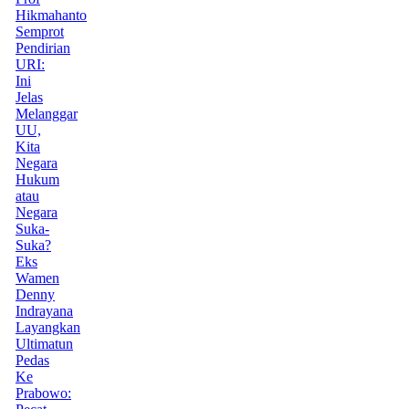
Hikmahanto
Semprot
Pendirian
URI:
Ini
Jelas
Melanggar
UU,
Kita
Negara
Hukum
atau
Negara
Suka-
Suka?
Eks
Wamen
Denny
Indrayana
Layangkan
Ultimatun
Pedas
Ke
Prabowo: