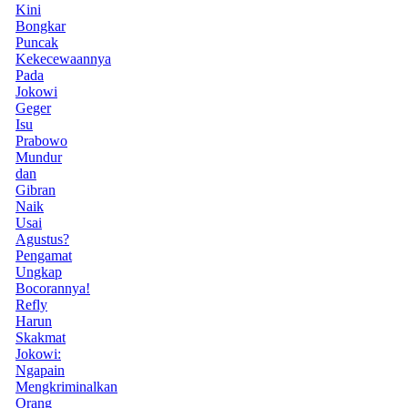
Kini
Bongkar
Puncak
Kekecewaannya
Pada
Jokowi
Geger
Isu
Prabowo
Mundur
dan
Gibran
Naik
Usai
Agustus?
Pengamat
Ungkap
Bocorannya!
Refly
Harun
Skakmat
Jokowi:
Ngapain
Mengkriminalkan
Orang