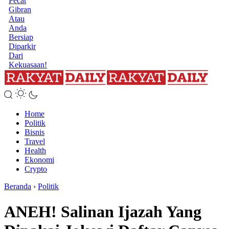
Pecat
Gibran
Atau
Anda
Bersiap
Diparkir
Dari
Kekuasaan!
Home
Politik
Bisnis
Travel
Health
Ekonomi
Crypto
Beranda
›
Politik
ANEH! Salinan Ijazah Yang