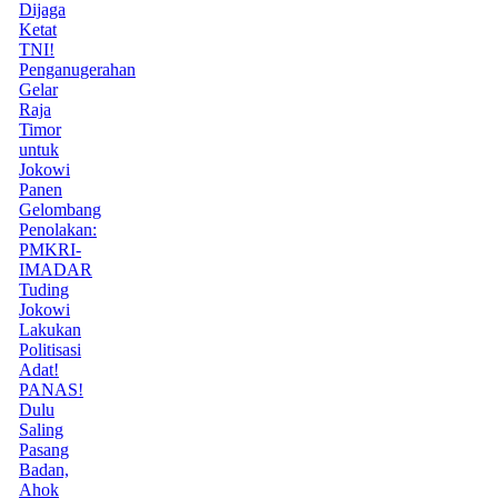
Dijaga
Ketat
TNI!
Penganugerahan
Gelar
Raja
Timor
untuk
Jokowi
Panen
Gelombang
Penolakan:
PMKRI-
IMADAR
Tuding
Jokowi
Lakukan
Politisasi
Adat!
PANAS!
Dulu
Saling
Pasang
Badan,
Ahok