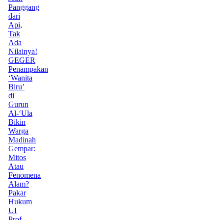
Panggang
dari
Api,
Tak
Ada
Nilainya!
GEGER
Penampakan
‘Wanita
Biru’
di
Gurun
Al-‘Ula
Bikin
Warga
Madinah
Gempar:
Mitos
Atau
Fenomena
Alam?
Pakar
Hukum
UI
Prof