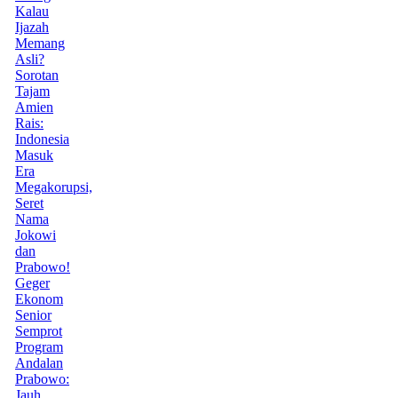
Kalau
Ijazah
Memang
Asli?
Sorotan
Tajam
Amien
Rais:
Indonesia
Masuk
Era
Megakorupsi,
Seret
Nama
Jokowi
dan
Prabowo!
Geger
Ekonom
Senior
Semprot
Program
Andalan
Prabowo:
Jauh