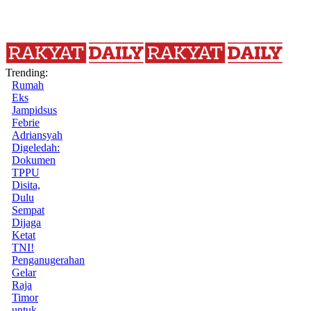
Trending:
Rumah
Eks
Jampidsus
Febrie
Adriansyah
Digeledah:
Dokumen
TPPU
Disita,
Dulu
Sempat
Dijaga
Ketat
TNI!
Penganugerahan
Gelar
Raja
Timor
untuk