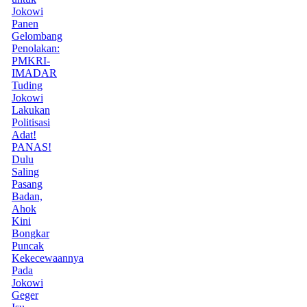
Jokowi
Panen
Gelombang
Penolakan:
PMKRI-
IMADAR
Tuding
Jokowi
Lakukan
Politisasi
Adat!
PANAS!
Dulu
Saling
Pasang
Badan,
Ahok
Kini
Bongkar
Puncak
Kekecewaannya
Pada
Jokowi
Geger