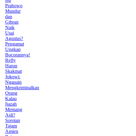
Isu
Prabowo
Mundur
dan
Gibran
Naik
Usai
Agustus?
Pengamat
Ungkap
Bocorannya!
Refly
Harun
Skakmat
Jokowi:
Ngapain
Mengkriminalkan
Orang
Kalau
Ijazah
Memang
Asli?
Sorotan
Tajam
Amien