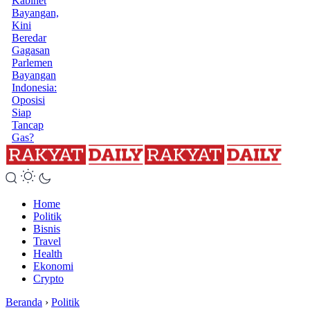
Kabinet
Bayangan,
Kini
Beredar
Gagasan
Parlemen
Bayangan
Indonesia:
Oposisi
Siap
Tancap
Gas?
Home
Politik
Bisnis
Travel
Health
Ekonomi
Crypto
Beranda
›
Politik