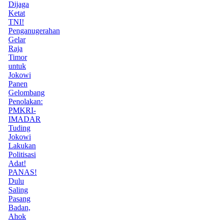
Dijaga
Ketat
TNI!
Penganugerahan
Gelar
Raja
Timor
untuk
Jokowi
Panen
Gelombang
Penolakan:
PMKRI-
IMADAR
Tuding
Jokowi
Lakukan
Politisasi
Adat!
PANAS!
Dulu
Saling
Pasang
Badan,
Ahok