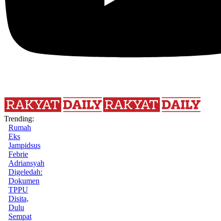
Trending:
Rumah
Eks
Jampidsus
Febrie
Adriansyah
Digeledah:
Dokumen
TPPU
Disita,
Dulu
Sempat