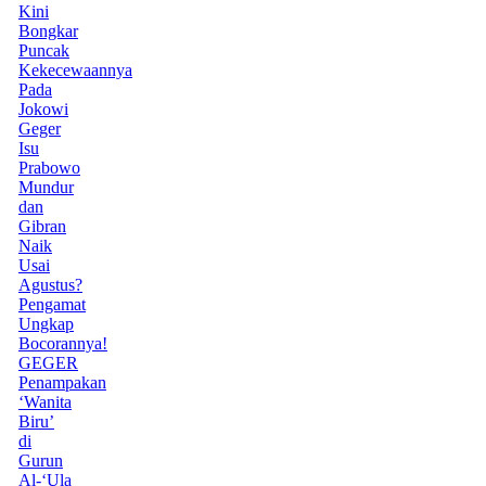
Kini
Bongkar
Puncak
Kekecewaannya
Pada
Jokowi
Geger
Isu
Prabowo
Mundur
dan
Gibran
Naik
Usai
Agustus?
Pengamat
Ungkap
Bocorannya!
GEGER
Penampakan
‘Wanita
Biru’
di
Gurun
Al-‘Ula