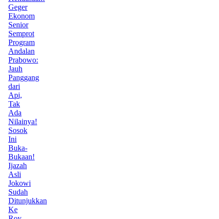
Geger
Ekonom
Senior
Semprot
Program
Andalan
Prabowo:
Jauh
Panggang
dari
Api,
Tak
Ada
Nilainya!
Sosok
Ini
Buka-
Bukaan!
Ijazah
Asli
Jokowi
Sudah
Ditunjukkan
Ke
Roy