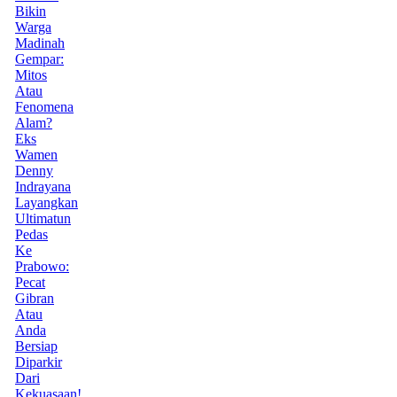
Bikin
Warga
Madinah
Gempar:
Mitos
Atau
Fenomena
Alam?
Eks
Wamen
Denny
Indrayana
Layangkan
Ultimatun
Pedas
Ke
Prabowo:
Pecat
Gibran
Atau
Anda
Bersiap
Diparkir
Dari
Kekuasaan!