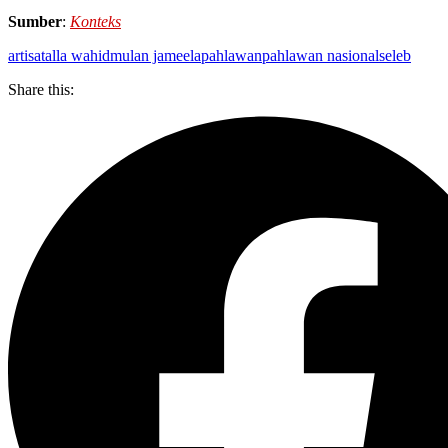
Sumber
:
Konteks
artis
atalla wahid
mulan jameela
pahlawan
pahlawan nasional
seleb
Share this: