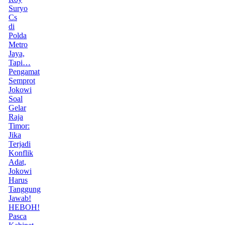
Suryo
Cs
di
Polda
Metro
Jaya,
Tapi…
Pengamat
Semprot
Jokowi
Soal
Gelar
Raja
Timor:
Jika
Terjadi
Konflik
Adat,
Jokowi
Harus
Tanggung
Jawab!
HEBOH!
Pasca