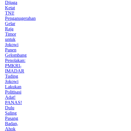
Dijaga
Ketat
TNI!
Penganugerahan
Gelar
Raja
Timor
untuk
Jokowi
Panen
Gelombang
Penolakan:
PMKRI-
IMADAR
Tuding
Jokowi
Lakukan
Politisasi
Adat!
PANAS!
Dulu
Saling
Pasang
Badan,
Ahok