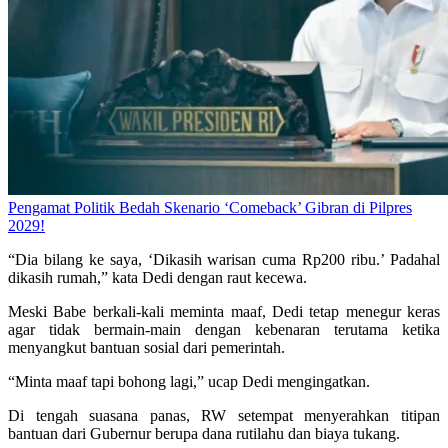
Pengamat Politik Bedah Skenario ‘Comeback’ Gibran di Pilpres
2029!
“Dia bilang ke saya, ‘Dikasih warisan cuma Rp200 ribu.’ Padahal
dikasih rumah,” kata Dedi dengan raut kecewa.
Meski Babe berkali-kali meminta maaf, Dedi tetap menegur keras
agar tidak bermain-main dengan kebenaran terutama ketika
menyangkut bantuan sosial dari pemerintah.
“Minta maaf tapi bohong lagi,” ucap Dedi mengingatkan.
Di tengah suasana panas, RW setempat menyerahkan titipan
bantuan dari Gubernur berupa dana rutilahu dan biaya tukang.