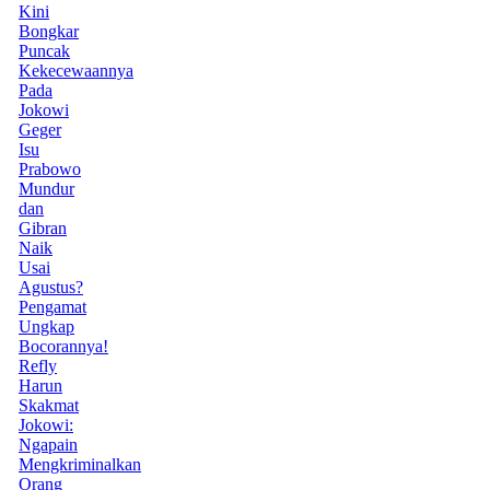
Kini
Bongkar
Puncak
Kekecewaannya
Pada
Jokowi
Geger
Isu
Prabowo
Mundur
dan
Gibran
Naik
Usai
Agustus?
Pengamat
Ungkap
Bocorannya!
Refly
Harun
Skakmat
Jokowi:
Ngapain
Mengkriminalkan
Orang