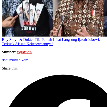
Roy Suryo & Dokter Tifa Pernah Lihat Langsung Ijazah Jokowi,
Terkuak Alasan Kekecewaannya!
Sumber
:
PojokSatu
dedi mulyadi
kdm
Share this: