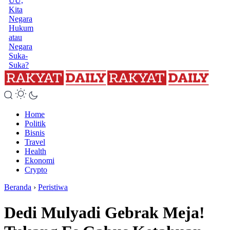
UU,
Kita
Negara
Hukum
atau
Negara
Suka-
Suka?
Home
Politik
Bisnis
Travel
Health
Ekonomi
Crypto
Beranda
›
Peristiwa
Dedi Mulyadi Gebrak Meja!