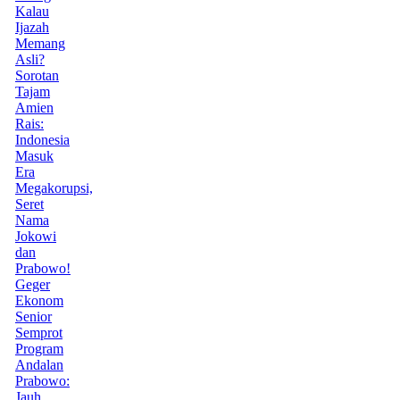
Kalau
Ijazah
Memang
Asli?
Sorotan
Tajam
Amien
Rais:
Indonesia
Masuk
Era
Megakorupsi,
Seret
Nama
Jokowi
dan
Prabowo!
Geger
Ekonom
Senior
Semprot
Program
Andalan
Prabowo:
Jauh