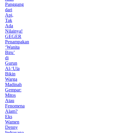
Panggang
dari
Api,
Tak
Ada
Nilainya!
GEGER
Penampakan
‘Wanita
Biru’
di
Gurun
Al-‘Ula
Bikin
Warga
Madinah
Gempar:
Mitos
Atau
Fenomena
Alam?
Eks
Wamen
Denny
Indrayana