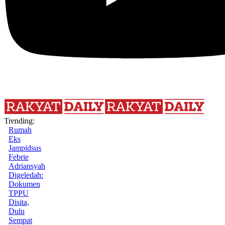
Trending:
Rumah
Eks
Jampidsus
Febrie
Adriansyah
Digeledah:
Dokumen
TPPU
Disita,
Dulu
Sempat