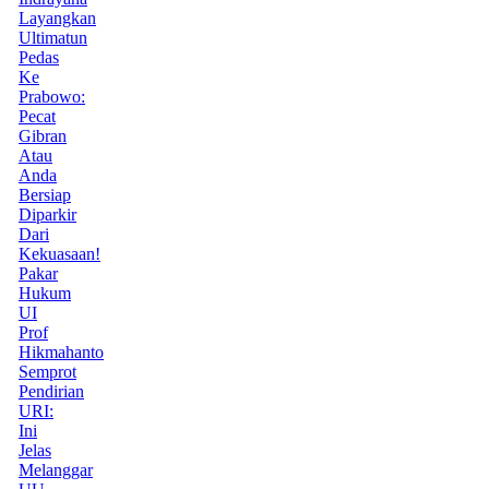
Layangkan
Ultimatun
Pedas
Ke
Prabowo:
Pecat
Gibran
Atau
Anda
Bersiap
Diparkir
Dari
Kekuasaan!
Pakar
Hukum
UI
Prof
Hikmahanto
Semprot
Pendirian
URI:
Ini
Jelas
Melanggar