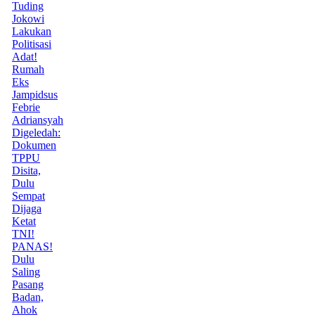
Tuding
Jokowi
Lakukan
Politisasi
Adat!
Rumah
Eks
Jampidsus
Febrie
Adriansyah
Digeledah:
Dokumen
TPPU
Disita,
Dulu
Sempat
Dijaga
Ketat
TNI!
PANAS!
Dulu
Saling
Pasang
Badan,
Ahok