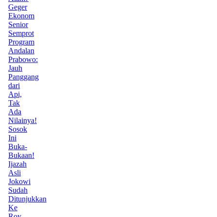
Geger
Ekonom
Senior
Semprot
Program
Andalan
Prabowo:
Jauh
Panggang
dari
Api,
Tak
Ada
Nilainya!
Sosok
Ini
Buka-
Bukaan!
Ijazah
Asli
Jokowi
Sudah
Ditunjukkan
Ke
Roy