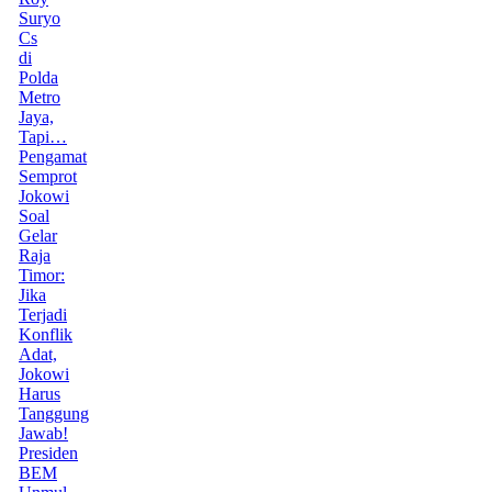
Suryo
Cs
di
Polda
Metro
Jaya,
Tapi…
Pengamat
Semprot
Jokowi
Soal
Gelar
Raja
Timor:
Jika
Terjadi
Konflik
Adat,
Jokowi
Harus
Tanggung
Jawab!
Presiden
BEM