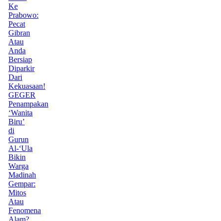
Ke
Prabowo:
Pecat
Gibran
Atau
Anda
Bersiap
Diparkir
Dari
Kekuasaan!
GEGER
Penampakan
‘Wanita
Biru’
di
Gurun
Al-‘Ula
Bikin
Warga
Madinah
Gempar:
Mitos
Atau
Fenomena
Alam?