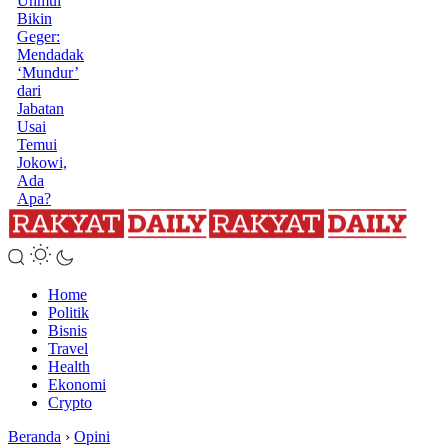
Unmul
Bikin
Geger:
Mendadak
‘Mundur’
dari
Jabatan
Usai
Temui
Jokowi,
Ada
Apa?
Home
Politik
Bisnis
Travel
Health
Ekonomi
Crypto
Beranda
›
Opini