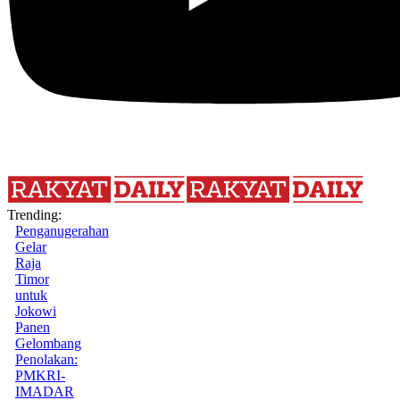
Trending:
Penganugerahan
Gelar
Raja
Timor
untuk
Jokowi
Panen
Gelombang
Penolakan:
PMKRI-
IMADAR