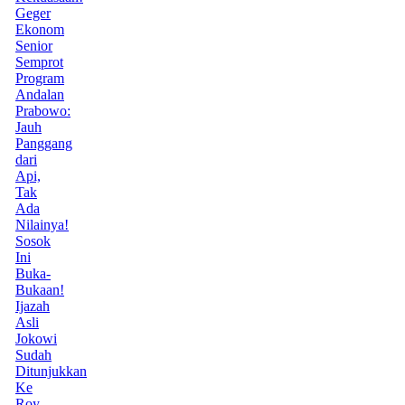
Geger
Ekonom
Senior
Semprot
Program
Andalan
Prabowo:
Jauh
Panggang
dari
Api,
Tak
Ada
Nilainya!
Sosok
Ini
Buka-
Bukaan!
Ijazah
Asli
Jokowi
Sudah
Ditunjukkan
Ke
Roy