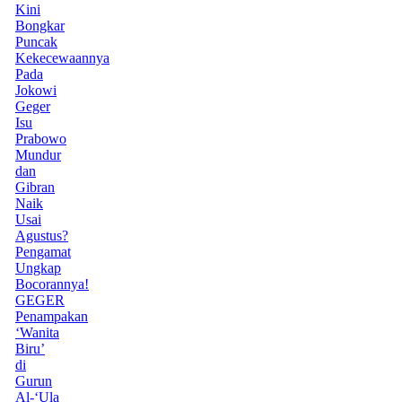
Kini
Bongkar
Puncak
Kekecewaannya
Pada
Jokowi
Geger
Isu
Prabowo
Mundur
dan
Gibran
Naik
Usai
Agustus?
Pengamat
Ungkap
Bocorannya!
GEGER
Penampakan
‘Wanita
Biru’
di
Gurun
Al-‘Ula