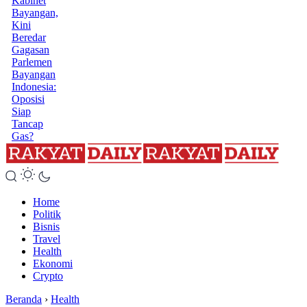
Kabinet
Bayangan,
Kini
Beredar
Gagasan
Parlemen
Bayangan
Indonesia:
Oposisi
Siap
Tancap
Gas?
Home
Politik
Bisnis
Travel
Health
Ekonomi
Crypto
Beranda
›
Health