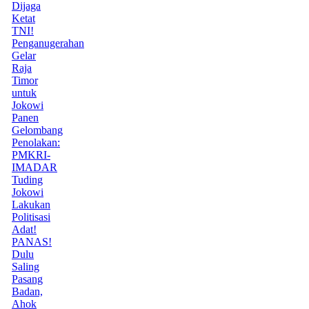
Dijaga
Ketat
TNI!
Penganugerahan
Gelar
Raja
Timor
untuk
Jokowi
Panen
Gelombang
Penolakan:
PMKRI-
IMADAR
Tuding
Jokowi
Lakukan
Politisasi
Adat!
PANAS!
Dulu
Saling
Pasang
Badan,
Ahok