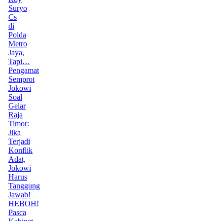
Suryo
Cs
di
Polda
Metro
Jaya,
Tapi…
Pengamat
Semprot
Jokowi
Soal
Gelar
Raja
Timor:
Jika
Terjadi
Konflik
Adat,
Jokowi
Harus
Tanggung
Jawab!
HEBOH!
Pasca