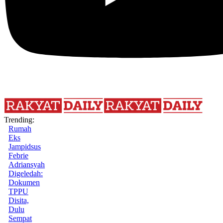
Trending:
Rumah
Eks
Jampidsus
Febrie
Adriansyah
Digeledah:
Dokumen
TPPU
Disita,
Dulu
Sempat