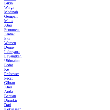
Bikin
Warga
Madinah
Gempar:
Mitos
Atau
Fenomena
Alam?
Eks
Wamen
Denny
Indrayana
Layangkan
Ultimatun
Pedas
Ke
Prabowo:
Pecat
Gibran
Atau
Anda
Bersiap
Diparkir
Dari
Kekuasaan!