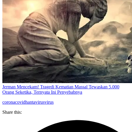
Jerman Mencekam! Tragedi Kematian Massal Tewaskan 5.000
Orang Seketika, Ternyata Ini Penyebabnya
corona
covid
hantavirus
virus
Share this: