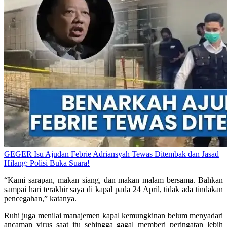
GEGER Isu Ajudan Febrie Adriansyah Tewas Ditembak dan Jasad
Hilang: Polisi Buka Suara!
“Kami sarapan, makan siang, dan makan malam bersama. Bahkan
sampai hari terakhir saya di kapal pada 24 April, tidak ada tindakan
pencegahan,” katanya.
Ruhi juga menilai manajemen kapal kemungkinan belum menyadari
ancaman virus saat itu sehingga gagal memberi peringatan lebih