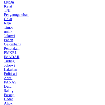
Dijaga
Ketat
TNI!
Penganugerahan
Gelar
Raja
Timor
untuk
Jokowi
Panen
Gelombang
Penolakan:
PMKRI-
IMADAR
Tuding
Jokowi
Lakukan
Politisasi
Adat!
PANAS!
Dulu
Saling
Pasang
Badan,
Ahok