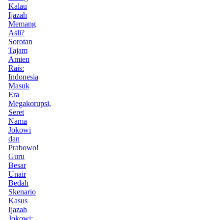
Kalau
Ijazah
Memang
Asli?
Sorotan
Tajam
Amien
Rais:
Indonesia
Masuk
Era
Megakorupsi,
Seret
Nama
Jokowi
dan
Prabowo!
Guru
Besar
Unair
Bedah
Skenario
Kasus
Ijazah
Jokowi: