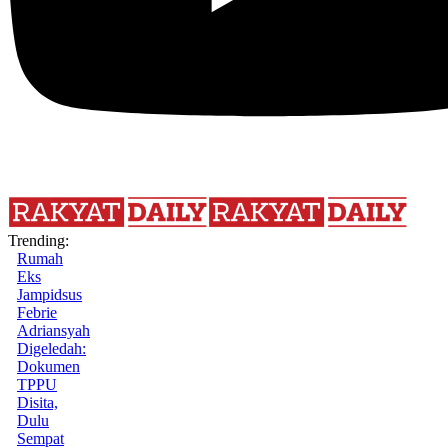
Trending:
Rumah
Eks
Jampidsus
Febrie
Adriansyah
Digeledah:
Dokumen
TPPU
Disita,
Dulu
Sempat