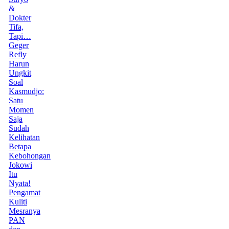
&
Dokter
Tifa,
Tapi…
Geger
Refly
Harun
Ungkit
Soal
Kasmudjo:
Satu
Momen
Saja
Sudah
Kelihatan
Betapa
Kebohongan
Jokowi
Itu
Nyata!
Pengamat
Kuliti
Mesranya
PAN