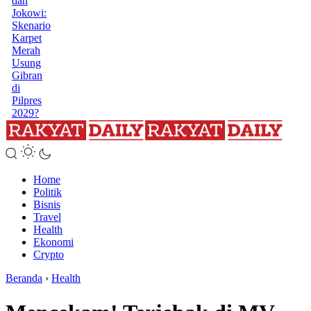
dan
Jokowi:
Skenario
Karpet
Merah
Usung
Gibran
di
Pilpres
2029?
Home
Politik
Bisnis
Travel
Health
Ekonomi
Crypto
Beranda
›
Health