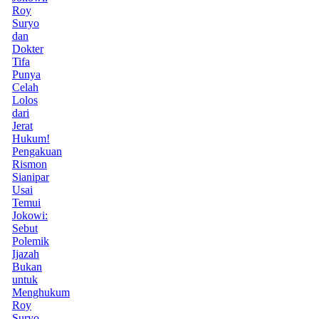
Roy
Suryo
dan
Dokter
Tifa
Punya
Celah
Lolos
dari
Jerat
Hukum!
Pengakuan
Rismon
Sianipar
Usai
Temui
Jokowi:
Sebut
Polemik
Ijazah
Bukan
untuk
Menghukum
Roy
Suryo