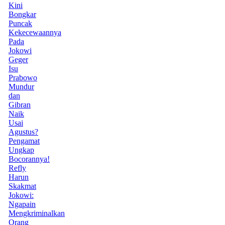
Kini
Bongkar
Puncak
Kekecewaannya
Pada
Jokowi
Geger
Isu
Prabowo
Mundur
dan
Gibran
Naik
Usai
Agustus?
Pengamat
Ungkap
Bocorannya!
Refly
Harun
Skakmat
Jokowi:
Ngapain
Mengkriminalkan
Orang