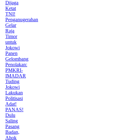
Dijaga
Ketat
TNI!
Penganugerahan
Gelar
Raja
Timor
untuk
Jokowi
Panen
Gelombang
Penolakan:
PMKRI-
IMADAR
Tuding
Jokowi
Lakukan
Politisasi
Adat!
PANAS!
Dulu
Saling
Pasang
Badan,
Ahok