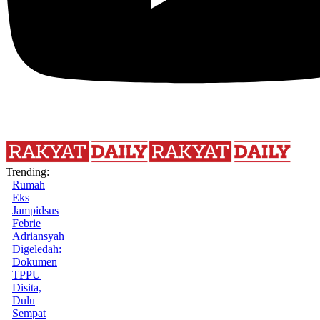
Trending:
Rumah
Eks
Jampidsus
Febrie
Adriansyah
Digeledah:
Dokumen
TPPU
Disita,
Dulu
Sempat