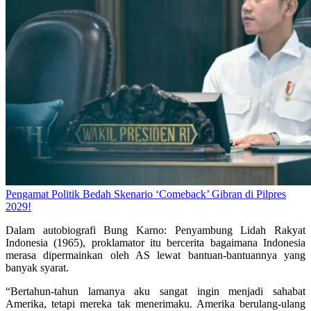
Pengamat Politik Bedah Skenario ‘Comeback’ Gibran di Pilpres
2029!
Dalam autobiografi Bung Karno: Penyambung Lidah Rakyat
Indonesia (1965), proklamator itu bercerita bagaimana Indonesia
merasa dipermainkan oleh AS lewat bantuan-bantuannya yang
banyak syarat.
“Bertahun-tahun lamanya aku sangat ingin menjadi sahabat
Amerika, tetapi mereka tak menerimaku. Amerika berulang-ulang