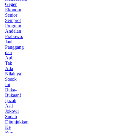
Geger
Ekonom
Senior
Semprot
Program
Andalan
Prabowo:
Jauh
Panggang
dari
Api,
Tak
Ada
Nilainya!
Sosok
Ini
Buka-
Bukaan!
Ijazah
Asli
Jokowi
Sudah
Ditunjukkan
Ke
Roy