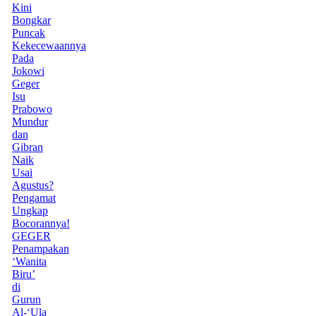
Kini
Bongkar
Puncak
Kekecewaannya
Pada
Jokowi
Geger
Isu
Prabowo
Mundur
dan
Gibran
Naik
Usai
Agustus?
Pengamat
Ungkap
Bocorannya!
GEGER
Penampakan
‘Wanita
Biru’
di
Gurun
Al-‘Ula