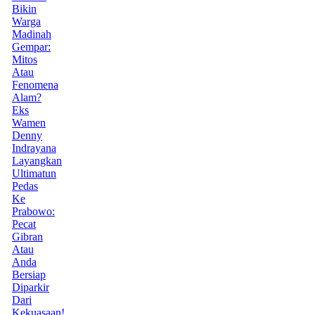
Bikin
Warga
Madinah
Gempar:
Mitos
Atau
Fenomena
Alam?
Eks
Wamen
Denny
Indrayana
Layangkan
Ultimatun
Pedas
Ke
Prabowo:
Pecat
Gibran
Atau
Anda
Bersiap
Diparkir
Dari
Kekuasaan!