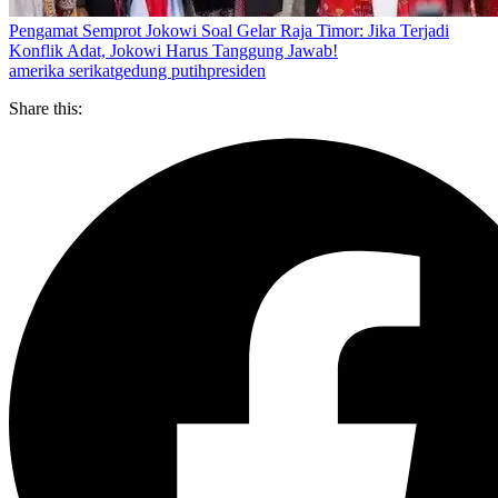
Pengamat Semprot Jokowi Soal Gelar Raja Timor: Jika Terjadi
Konflik Adat, Jokowi Harus Tanggung Jawab!
amerika serikat
gedung putih
presiden
Share this: