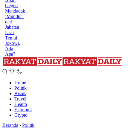
Bikin
Geger:
Mendadak
‘Mundur’
dari
Jabatan
Usai
Temui
Jokowi,
Ada
Apa?
Home
Politik
Bisnis
Travel
Health
Ekonomi
Crypto
Beranda
›
Politik