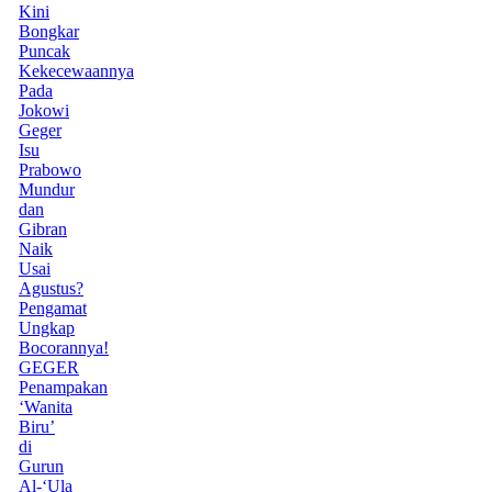
Kini
Bongkar
Puncak
Kekecewaannya
Pada
Jokowi
Geger
Isu
Prabowo
Mundur
dan
Gibran
Naik
Usai
Agustus?
Pengamat
Ungkap
Bocorannya!
GEGER
Penampakan
‘Wanita
Biru’
di
Gurun
Al-‘Ula