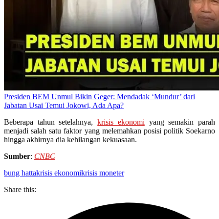
Presiden BEM Unmul Bikin Geger: Mendadak ‘Mundur’ dari
Jabatan Usai Temui Jokowi, Ada Apa?
Beberapa tahun setelahnya,
krisis ekonomi
yang semakin parah
menjadi salah satu faktor yang melemahkan posisi politik Soekarno
hingga akhirnya dia kehilangan kekuasaan.
Sumber
:
CNBC
bung hatta
krisis ekonomi
krisis moneter
Share this: