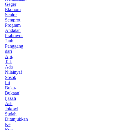
Geger
Ekonom
Senior
Semprot
Program
Andalan
Prabowo:
Jauh
Panggang
dari
Api,
Tak
Ada
Nilainya!
Sosok
Ini
Buka-
Bukaan!
Ijazah
Asli
Jokowi
Sudah
Ditunjukkan
Ke
Roy