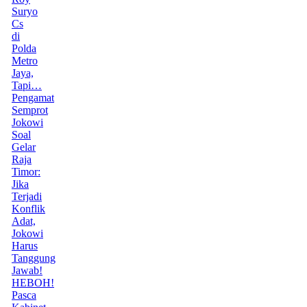
Suryo
Cs
di
Polda
Metro
Jaya,
Tapi…
Pengamat
Semprot
Jokowi
Soal
Gelar
Raja
Timor:
Jika
Terjadi
Konflik
Adat,
Jokowi
Harus
Tanggung
Jawab!
HEBOH!
Pasca