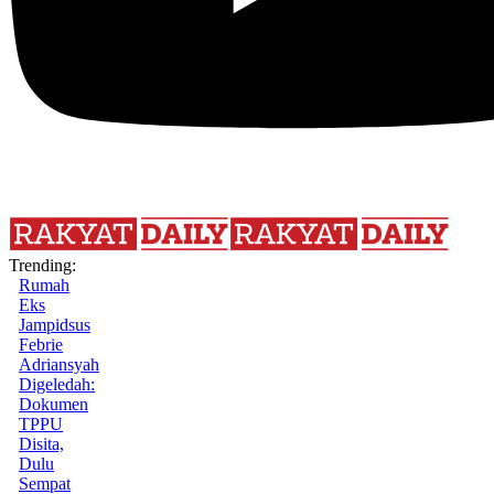
Trending:
Rumah
Eks
Jampidsus
Febrie
Adriansyah
Digeledah:
Dokumen
TPPU
Disita,
Dulu
Sempat