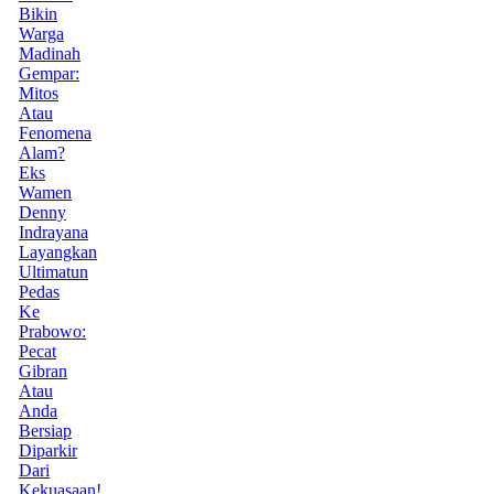
Bikin
Warga
Madinah
Gempar:
Mitos
Atau
Fenomena
Alam?
Eks
Wamen
Denny
Indrayana
Layangkan
Ultimatun
Pedas
Ke
Prabowo:
Pecat
Gibran
Atau
Anda
Bersiap
Diparkir
Dari
Kekuasaan!