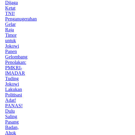
Dijaga
Ketat
TNI!
Penganugerahan
Gelar
Raja
Timor
untuk
Jokowi
Panen
Gelombang
Penolakan:
PMKRI-
IMADAR
Tuding
Jokowi
Lakukan
Politisasi
Adat!
PANAS!
Dulu
Saling
Pasang
Badan,
Ahok