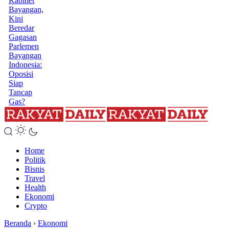
Kabinet
Bayangan,
Kini
Beredar
Gagasan
Parlemen
Bayangan
Indonesia:
Oposisi
Siap
Tancap
Gas?
Home
Politik
Bisnis
Travel
Health
Ekonomi
Crypto
Beranda
›
Ekonomi