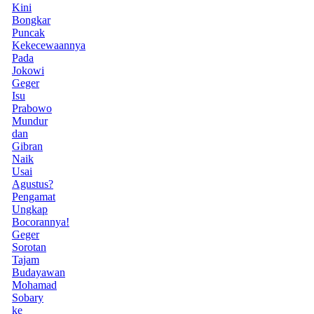
Kini
Bongkar
Puncak
Kekecewaannya
Pada
Jokowi
Geger
Isu
Prabowo
Mundur
dan
Gibran
Naik
Usai
Agustus?
Pengamat
Ungkap
Bocorannya!
Geger
Sorotan
Tajam
Budayawan
Mohamad
Sobary
ke