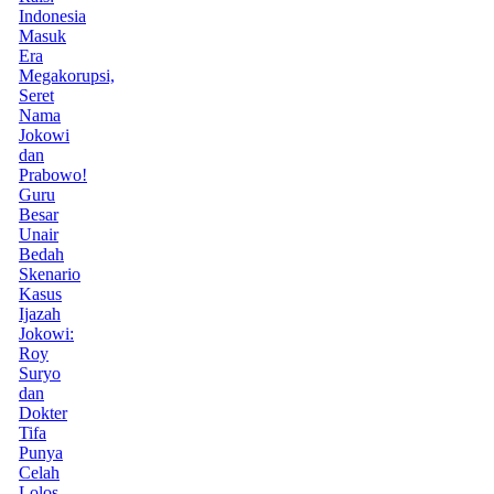
Indonesia
Masuk
Era
Megakorupsi,
Seret
Nama
Jokowi
dan
Prabowo!
Guru
Besar
Unair
Bedah
Skenario
Kasus
Ijazah
Jokowi:
Roy
Suryo
dan
Dokter
Tifa
Punya
Celah
Lolos