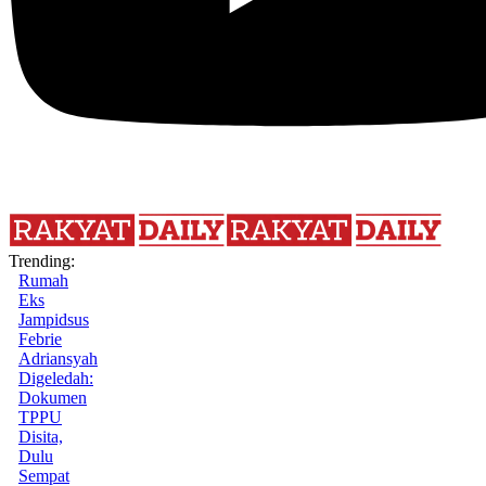
Trending:
Rumah
Eks
Jampidsus
Febrie
Adriansyah
Digeledah:
Dokumen
TPPU
Disita,
Dulu
Sempat