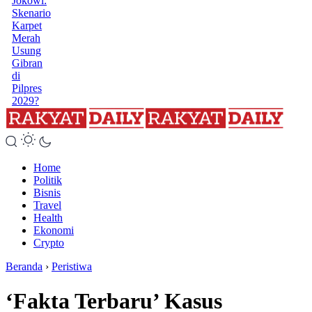
Jokowi:
Skenario
Karpet
Merah
Usung
Gibran
di
Pilpres
2029?
Home
Politik
Bisnis
Travel
Health
Ekonomi
Crypto
Beranda
›
Peristiwa
‘Fakta Terbaru’ Kasus