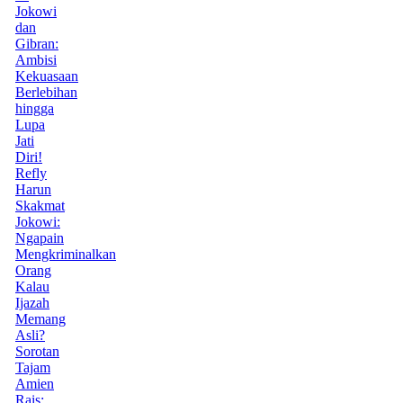
Jokowi
dan
Gibran:
Ambisi
Kekuasaan
Berlebihan
hingga
Lupa
Jati
Diri!
Refly
Harun
Skakmat
Jokowi:
Ngapain
Mengkriminalkan
Orang
Kalau
Ijazah
Memang
Asli?
Sorotan
Tajam
Amien
Rais: