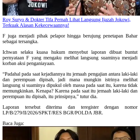
Roy Suryo & Dokter Tifa Pernah Lihat Langsung Ijazah Jokowi,
Terkuak Alasan Kekecewaannya!
F juga menjadi pihak pelapor hingga berujung penetapan Bahar
sebagai tersangka.
Ichwan selaku kuasa hukum menyebut laporan dibuat buntut
pernyataan F yang mengaku melihat langsung suaminya menjadi
korban aksi penganiayaan.
“Padahal pada saat kejadiannya itu jemaah pengajian antara laki-laki
dan perempuan dipisah, jadi mana mungkin istrinya melihat
langsung si suaminya dipukul oleh massa pada saat itu, karena tidak
memungkinkan. Kenapa? Karena pada saat itu jemaah laki-laki dan
perempuan itu dipisah, itu prinsipnya,” tutur dia.
Laporan tersebut diterima dan teregister dengan nomor
LP/B/279/II/2026/SPKT/RES BGR/POLDA JBR.
Baca Juga: