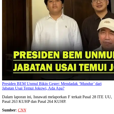
Presiden BEM Unmul Bikin Geger: Mendadak ‘Mundur’ dari
Jabatan Usai Temui Jokowi, Ada Apa?
Dalam laporan ini, Isnawati melaporkan F terkait Pasal 28 ITE UU,
Pasal 263 KUHP dan Pasal 264 KUHP.
Sumber
:
CNN