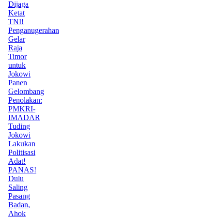
Dijaga
Ketat
TNI!
Penganugerahan
Gelar
Raja
Timor
untuk
Jokowi
Panen
Gelombang
Penolakan:
PMKRI-
IMADAR
Tuding
Jokowi
Lakukan
Politisasi
Adat!
PANAS!
Dulu
Saling
Pasang
Badan,
Ahok