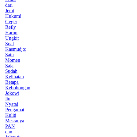
dari
Jerat
Hukum!
Geger
Refly
Harun
Ungkit
Soal
Kasmudjo:
Satu
Momen
Saja
Sudah
Kelihatan
Betapa
Kebohongan
Jokowi
Itu
Nyata!
Pengamat
Kuliti
Mesranya
PAN
dan