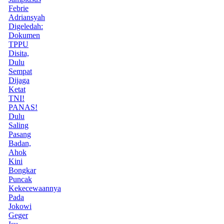
Febrie
Adriansyah
Digeledah:
Dokumen
TPPU
Disita,
Dulu
Sempat
Dijaga
Ketat
TNI!
PANAS!
Dulu
Saling
Pasang
Badan,
Ahok
Kini
Bongkar
Puncak
Kekecewaannya
Pada
Jokowi
Geger