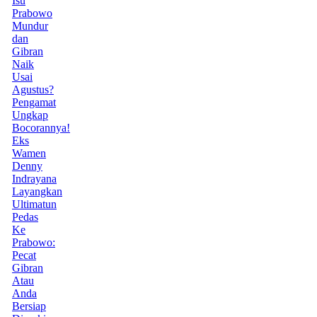
Isu
Prabowo
Mundur
dan
Gibran
Naik
Usai
Agustus?
Pengamat
Ungkap
Bocorannya!
Eks
Wamen
Denny
Indrayana
Layangkan
Ultimatun
Pedas
Ke
Prabowo:
Pecat
Gibran
Atau
Anda
Bersiap