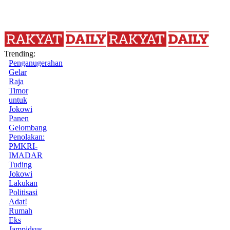
Trending:
Penganugerahan
Gelar
Raja
Timor
untuk
Jokowi
Panen
Gelombang
Penolakan:
PMKRI-
IMADAR
Tuding
Jokowi
Lakukan
Politisasi
Adat!
Rumah
Eks
Jampidsus