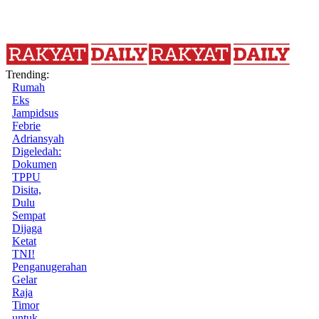
Trending:
Rumah
Eks
Jampidsus
Febrie
Adriansyah
Digeledah:
Dokumen
TPPU
Disita,
Dulu
Sempat
Dijaga
Ketat
TNI!
Penganugerahan
Gelar
Raja
Timor
untuk