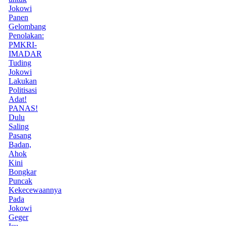
Jokowi
Panen
Gelombang
Penolakan:
PMKRI-
IMADAR
Tuding
Jokowi
Lakukan
Politisasi
Adat!
PANAS!
Dulu
Saling
Pasang
Badan,
Ahok
Kini
Bongkar
Puncak
Kekecewaannya
Pada
Jokowi
Geger