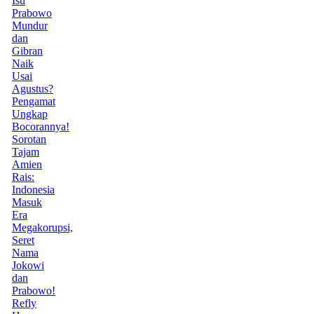
Isu
Prabowo
Mundur
dan
Gibran
Naik
Usai
Agustus?
Pengamat
Ungkap
Bocorannya!
Sorotan
Tajam
Amien
Rais:
Indonesia
Masuk
Era
Megakorupsi,
Seret
Nama
Jokowi
dan
Prabowo!
Refly