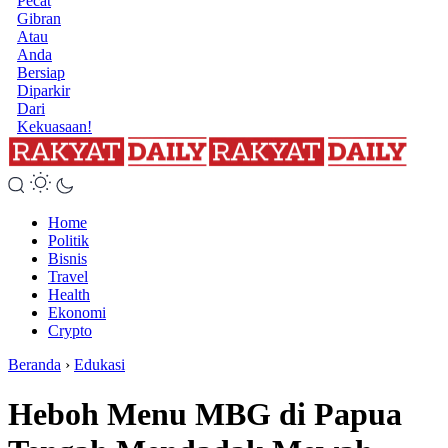
Pecat
Gibran
Atau
Anda
Bersiap
Diparkir
Dari
Kekuasaan!
Home
Politik
Bisnis
Travel
Health
Ekonomi
Crypto
Beranda
›
Edukasi
Heboh Menu MBG di Papua