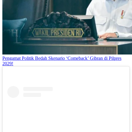
Pengamat Politik Bedah Skenario ‘Comeback’ Gibran di Pilpres
2029!