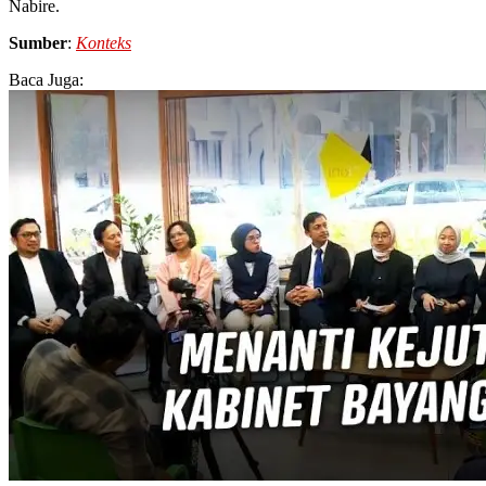
Nabire.
Sumber
:
Konteks
Baca Juga: