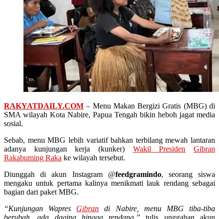
RAKYATDAILY.COM
– Menu Makan Bergizi Gratis (MBG) di
SMA wilayah Kota Nabire, Papua Tengah bikin heboh jagat media
sosial.
Sebab, menu MBG lebih variatif bahkan terbilang mewah lantaran
adanya kunjungan kerja (kunker)
Wakil Presiden
Gibran
Rakabuming Raka
ke wilayah tersebut.
Diunggah di akun Instagram @
feedgramindo
, seorang siswa
mengaku untuk pertama kalinya menikmati lauk rendang sebagai
bagian dari paket MBG.
“Kunjungan Wapres
Gibran
di Nabire, menu MBG tiba-tiba
berubah, ada daging hingga rendang,”
tulis unggahan akun