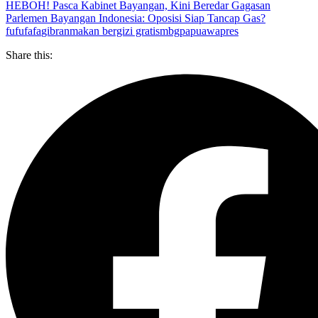
HEBOH! Pasca Kabinet Bayangan, Kini Beredar Gagasan
Parlemen Bayangan Indonesia: Oposisi Siap Tancap Gas?
fufufafa
gibran
makan bergizi gratis
mbg
papua
wapres
Share this: