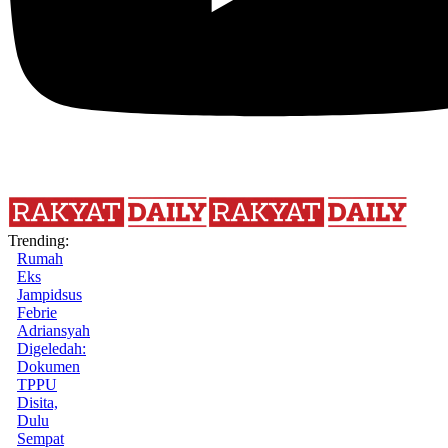
Trending:
Rumah
Eks
Jampidsus
Febrie
Adriansyah
Digeledah:
Dokumen
TPPU
Disita,
Dulu
Sempat