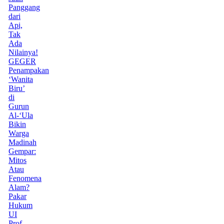
Panggang
dari
Api,
Tak
Ada
Nilainya!
GEGER
Penampakan
‘Wanita
Biru’
di
Gurun
Al-‘Ula
Bikin
Warga
Madinah
Gempar:
Mitos
Atau
Fenomena
Alam?
Pakar
Hukum
UI
Prof