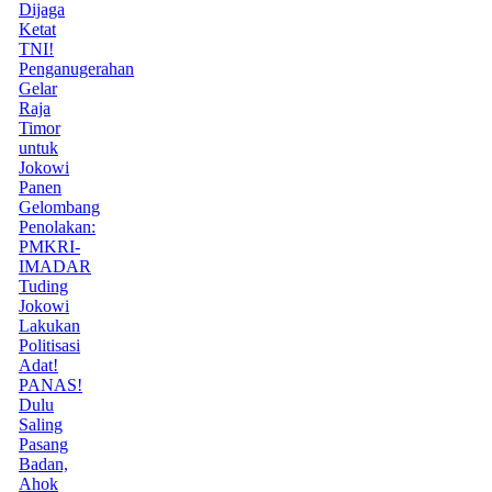
Dijaga
Ketat
TNI!
Penganugerahan
Gelar
Raja
Timor
untuk
Jokowi
Panen
Gelombang
Penolakan:
PMKRI-
IMADAR
Tuding
Jokowi
Lakukan
Politisasi
Adat!
PANAS!
Dulu
Saling
Pasang
Badan,
Ahok