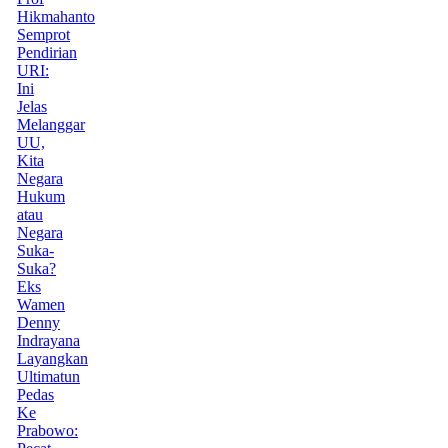
Hikmahanto
Semprot
Pendirian
URI:
Ini
Jelas
Melanggar
UU,
Kita
Negara
Hukum
atau
Negara
Suka-
Suka?
Eks
Wamen
Denny
Indrayana
Layangkan
Ultimatun
Pedas
Ke
Prabowo: