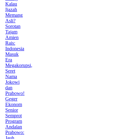
Kalau
Ijazah
Memang
Asli?
Sorotan
Tajam
Amien
Rais:
Indonesia
Masuk
Era
Megakorupsi,
Seret
Nama
Jokowi
dan
Prabowo!
Geger
Ekonom
Senior
Semprot
Program
Andalan
Prabowo:
Jauh