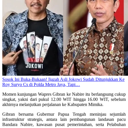
Sosok Ini Buka-Bukaan! Ijazah Asli Jokowi Sudah Ditunjukkan Ke
Roy Suryo Cs di Polda Metro Jaya, Tapi…
Momen kunjungan Wapres Gibran ke Nabire itu berlangsung cukup
singkat, yakni dari pukul 12.00 WIT hingga 16.00 WIT, sebelum
akhirnya melanjutkan perjalanan ke Kabupaten Mimika.
Gibran bersama Gubernur Papua Tengah meninjau sejumlah
infrastruktur strategis, antara lain pembangunan landasan pacu
Bandara Nabire, kawasan pusat pemerintahan, serta Pelabuhan