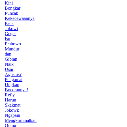
Kini
Bongkar
Puncak
Kekecewaannya
Pada
Jokowi
Geger
Isu
Prabowo
Mundur
dan
Gibran
Naik
Usai
Agustus?
Pengamat
Ungkap
Bocorannya!
Refly
Harun
Skakmat
Jokowi:
Ngapain
Mengkriminalkan
Orang