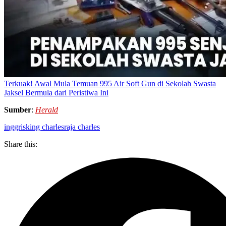
Terkuak! Awal Mula Temuan 995 Air Soft Gun di Sekolah Swasta
Jaksel Bermula dari Peristiwa Ini
Sumber
:
Herald
inggris
king charles
raja charles
Share this: