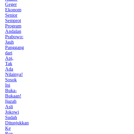
Geger
Ekonom
Senior
Semprot
Program
Andalan
Prabowo:
Jauh
Panggang
dari
Api,
Tak
Ada
Nilainya!
Sosok
Ini
Buka-
Bukaan!
Ijazah
Asli
Jokowi
Sudah
Ditunjukkan
Ke
Roy