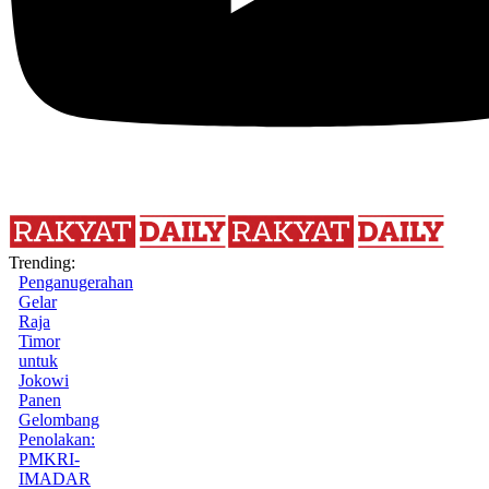
Trending:
Penganugerahan
Gelar
Raja
Timor
untuk
Jokowi
Panen
Gelombang
Penolakan:
PMKRI-
IMADAR