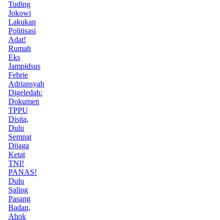
Tuding
Jokowi
Lakukan
Politisasi
Adat!
Rumah
Eks
Jampidsus
Febrie
Adriansyah
Digeledah:
Dokumen
TPPU
Disita,
Dulu
Sempat
Dijaga
Ketat
TNI!
PANAS!
Dulu
Saling
Pasang
Badan,
Ahok