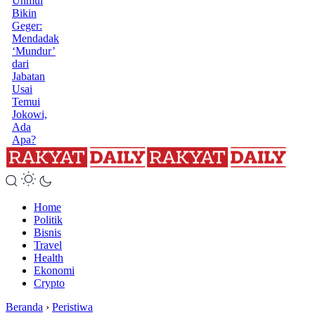
Unmul
Bikin
Geger:
Mendadak
‘Mundur’
dari
Jabatan
Usai
Temui
Jokowi,
Ada
Apa?
Home
Politik
Bisnis
Travel
Health
Ekonomi
Crypto
Beranda
›
Peristiwa