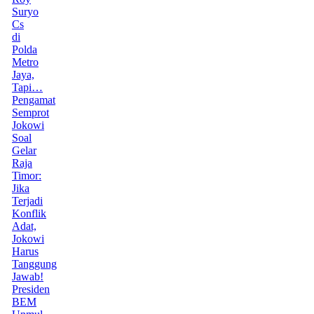
Suryo
Cs
di
Polda
Metro
Jaya,
Tapi…
Pengamat
Semprot
Jokowi
Soal
Gelar
Raja
Timor:
Jika
Terjadi
Konflik
Adat,
Jokowi
Harus
Tanggung
Jawab!
Presiden
BEM