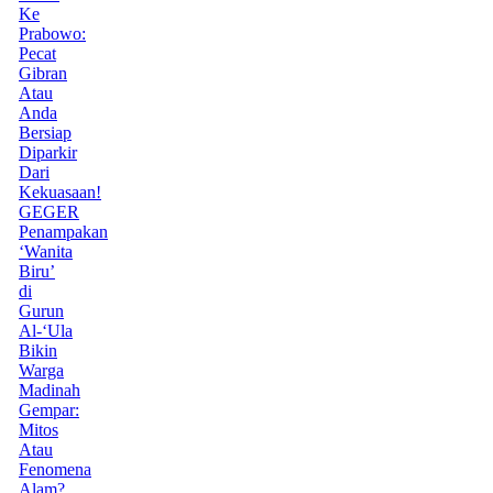
Ke
Prabowo:
Pecat
Gibran
Atau
Anda
Bersiap
Diparkir
Dari
Kekuasaan!
GEGER
Penampakan
‘Wanita
Biru’
di
Gurun
Al-‘Ula
Bikin
Warga
Madinah
Gempar:
Mitos
Atau
Fenomena
Alam?