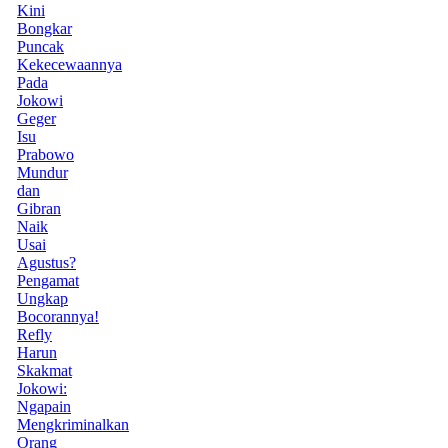
Kini
Bongkar
Puncak
Kekecewaannya
Pada
Jokowi
Geger
Isu
Prabowo
Mundur
dan
Gibran
Naik
Usai
Agustus?
Pengamat
Ungkap
Bocorannya!
Refly
Harun
Skakmat
Jokowi:
Ngapain
Mengkriminalkan
Orang