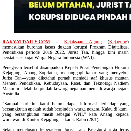
RAKYATDAILY.COM
–
Kejaksaan Agung
(
Kejagung
)
memastikan buronan kasus dugaan korupsi Program Digitalisasi
Pendidikan periode 2019–2022, Jurist Tan, hingga kini masih
berstatus sebagai Warga Negara Indonesia (WNI).
Penegasan tersebut disampaikan Kepala Pusat Penerangan Hukum
Kejagung, Anang Supriatna, menanggapi kabar yang menyebut
Jurist Tan—yang diketahui pernah menjadi staf khusus mantan
Menteri Pendidikan, Kebudayaan, Riset, dan Teknologi Nadiem
Makarim—telah berpindah kewarganegaraan menjadi warga negara
Australia.
“Sampai hari ini kami belum dapat informasi terhadap yang
bersangkutan apakah sudah berpindah warga negara. Kalau di kami,
yang bersangkutan masih sebagai WNI,” kata Anang kepada
wartawan di Kantor Kejagung, Jakarta, Rabu (28/1).
Selain menelusuri keberadaan Jurist Tan, Kejagung juga terus