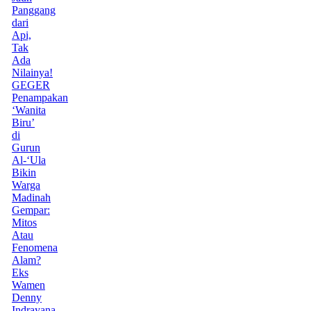
Panggang
dari
Api,
Tak
Ada
Nilainya!
GEGER
Penampakan
‘Wanita
Biru’
di
Gurun
Al-‘Ula
Bikin
Warga
Madinah
Gempar:
Mitos
Atau
Fenomena
Alam?
Eks
Wamen
Denny
Indrayana