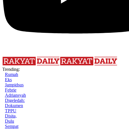
Trending:
Rumah
Eks
Jampidsus
Febrie
Adriansyah
Digeledah:
Dokumen
TPPU
Disita,
Dulu
Sempat