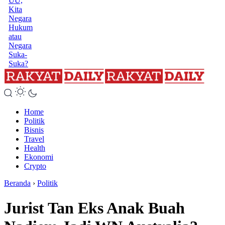
UU,
Kita
Negara
Hukum
atau
Negara
Suka-
Suka?
Home
Politik
Bisnis
Travel
Health
Ekonomi
Crypto
Beranda
›
Politik
Jurist Tan Eks Anak Buah