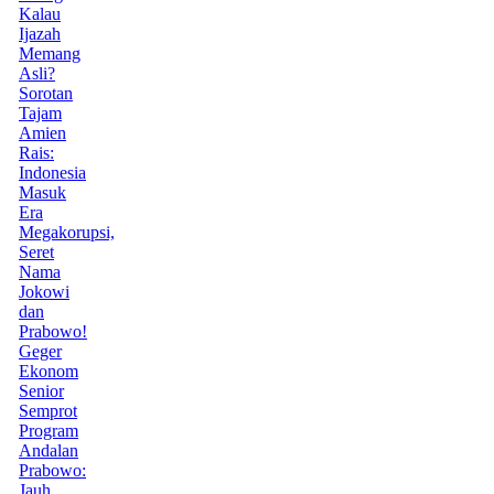
Kalau
Ijazah
Memang
Asli?
Sorotan
Tajam
Amien
Rais:
Indonesia
Masuk
Era
Megakorupsi,
Seret
Nama
Jokowi
dan
Prabowo!
Geger
Ekonom
Senior
Semprot
Program
Andalan
Prabowo:
Jauh