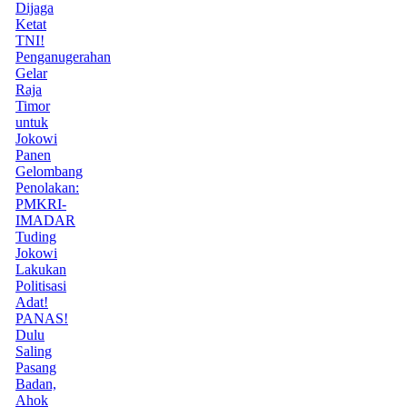
Dijaga
Ketat
TNI!
Penganugerahan
Gelar
Raja
Timor
untuk
Jokowi
Panen
Gelombang
Penolakan:
PMKRI-
IMADAR
Tuding
Jokowi
Lakukan
Politisasi
Adat!
PANAS!
Dulu
Saling
Pasang
Badan,
Ahok