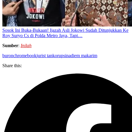
Sosok Ini Buka-Bukaan! Ijazah Asli Jokowi Sudah Ditunjukkan Ke
Roy Suryo Cs di Polda Metro Jaya, Tapi…
Sumber
:
Inilah
buron
chromebook
jurist tan
korupsi
nadiem makarim
Share this: