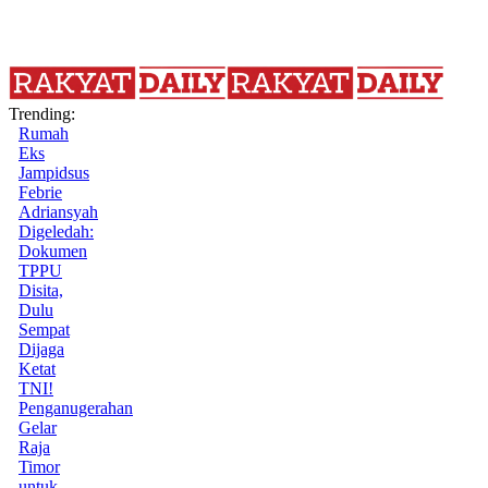
Trending:
Rumah
Eks
Jampidsus
Febrie
Adriansyah
Digeledah:
Dokumen
TPPU
Disita,
Dulu
Sempat
Dijaga
Ketat
TNI!
Penganugerahan
Gelar
Raja
Timor
untuk