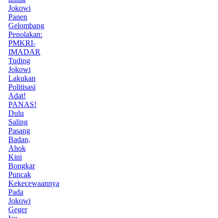
Jokowi
Panen
Gelombang
Penolakan:
PMKRI-
IMADAR
Tuding
Jokowi
Lakukan
Politisasi
Adat!
PANAS!
Dulu
Saling
Pasang
Badan,
Ahok
Kini
Bongkar
Puncak
Kekecewaannya
Pada
Jokowi
Geger