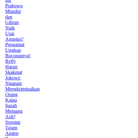
Isu
Prabowo
Mundur
dan
Gibran
Naik
Usai
Agustus?
Pengamat
Ungkap
Bocorannya!
Refly
Harun
Skakmat
Jokowi:
Ngapain
Mengkriminalkan
Orang
Kalau
Ijazah
Memang
Asli?
Sorotan
Tajam
Amien