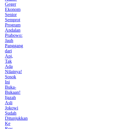
Geger
Ekonom
Senior
Semprot
Program
Andalan
Prabowo:
Jauh
Panggang
dari
Api,
Tak
Ada
Nilainya!
Sosok
Ini
Buka-
Bukaan!
Ijazah
Asli
Jokowi
Sudah
Ditunjukkan
Ke
Roy