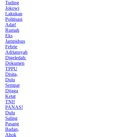
Tuding
Jokowi
Lakukan
Politisasi
Adat!
Rumah
Eks
Jampidsus
Febrie
Adriansyah
Digeledah:
Dokumen
TPPU
Disita,
Dulu
Sempat
Dijaga
Ketat
TNI!
PANAS!
Dulu
Saling
Pasang
Badan,
Ahok