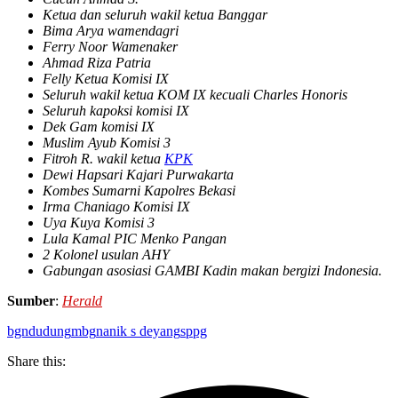
⁠Ketua dan seluruh wakil ketua Banggar
⁠Bima Arya wamendagri
⁠Ferry Noor Wamenaker
⁠Ahmad Riza Patria
⁠Felly Ketua Komisi IX
⁠Seluruh wakil ketua KOM IX kecuali Charles Honoris
⁠Seluruh kapoksi komisi IX
⁠Dek Gam komisi IX
⁠Muslim Ayub Komisi 3
⁠Fitroh R. wakil ketua
KPK
⁠Dewi Hapsari Kajari Purwakarta
⁠Kombes Sumarni Kapolres Bekasi
⁠Irma Chaniago Komisi IX
⁠Uya Kuya Komisi 3⁠
Lula Kamal PIC Menko Pangan
⁠2 Kolonel usulan AHY
⁠Gabungan asosiasi GAMBI Kadin makan bergizi Indonesia.
Sumber
:
Herald
bgn
dudung
mbg
nanik s deyang
sppg
Share this: