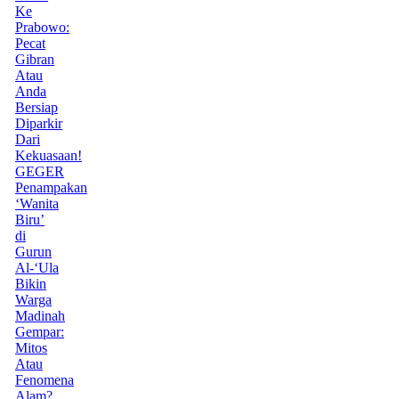
Ke
Prabowo:
Pecat
Gibran
Atau
Anda
Bersiap
Diparkir
Dari
Kekuasaan!
GEGER
Penampakan
‘Wanita
Biru’
di
Gurun
Al-‘Ula
Bikin
Warga
Madinah
Gempar:
Mitos
Atau
Fenomena
Alam?