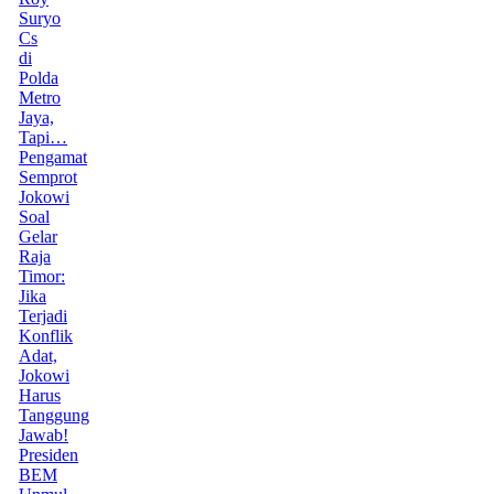
Suryo
Cs
di
Polda
Metro
Jaya,
Tapi…
Pengamat
Semprot
Jokowi
Soal
Gelar
Raja
Timor:
Jika
Terjadi
Konflik
Adat,
Jokowi
Harus
Tanggung
Jawab!
Presiden
BEM