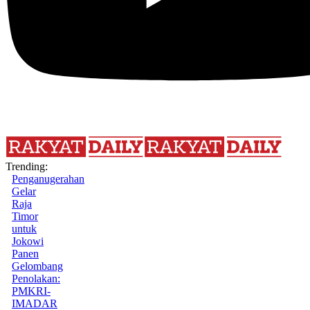
Trending:
Penganugerahan
Gelar
Raja
Timor
untuk
Jokowi
Panen
Gelombang
Penolakan:
PMKRI-
IMADAR