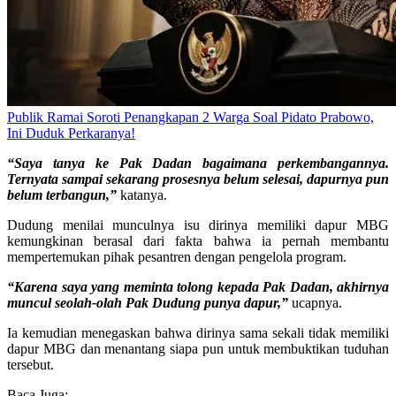
Publik Ramai Soroti Penangkapan 2 Warga Soal Pidato Prabowo,
Ini Duduk Perkaranya!
“Saya tanya ke Pak Dadan bagaimana perkembangannya.
Ternyata sampai sekarang prosesnya belum selesai, dapurnya pun
belum terbangun,”
katanya.
Dudung menilai munculnya isu dirinya memiliki dapur MBG
kemungkinan berasal dari fakta bahwa ia pernah membantu
mempertemukan pihak pesantren dengan pengelola program.
“Karena saya yang meminta tolong kepada Pak Dadan, akhirnya
muncul seolah-olah Pak Dudung punya dapur,”
ucapnya.
Ia kemudian menegaskan bahwa dirinya sama sekali tidak memiliki
dapur MBG dan menantang siapa pun untuk membuktikan tuduhan
tersebut.
Baca Juga: