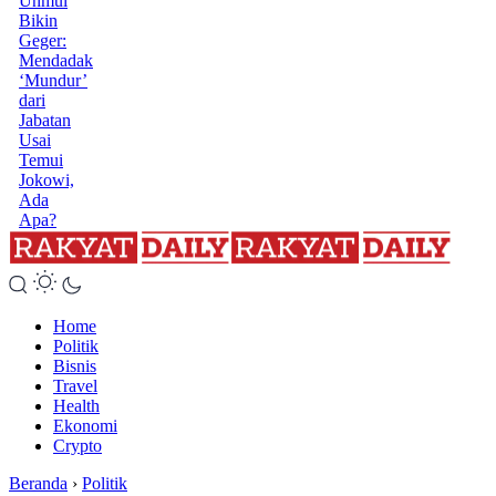
Unmul
Bikin
Geger:
Mendadak
‘Mundur’
dari
Jabatan
Usai
Temui
Jokowi,
Ada
Apa?
Home
Politik
Bisnis
Travel
Health
Ekonomi
Crypto
Beranda
›
Politik