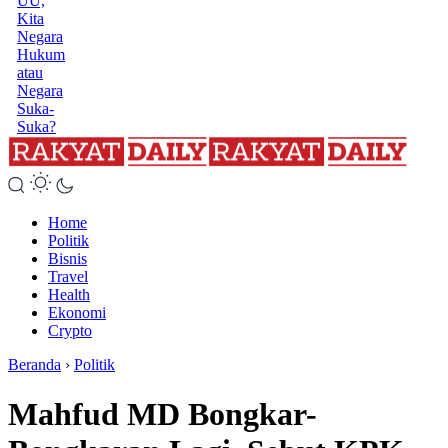
UU,
Kita
Negara
Hukum
atau
Negara
Suka-
Suka?
Home
Politik
Bisnis
Travel
Health
Ekonomi
Crypto
Beranda
›
Politik
Mahfud MD Bongkar-