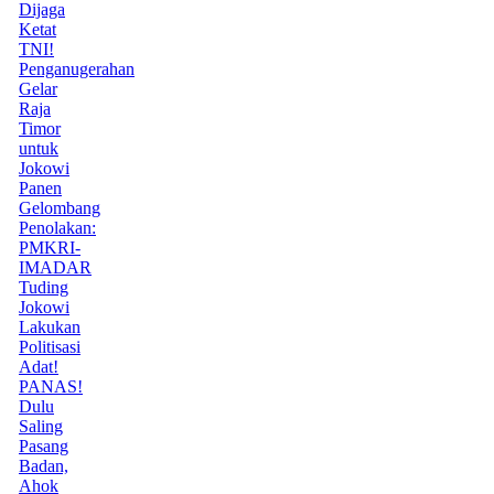
Dijaga
Ketat
TNI!
Penganugerahan
Gelar
Raja
Timor
untuk
Jokowi
Panen
Gelombang
Penolakan:
PMKRI-
IMADAR
Tuding
Jokowi
Lakukan
Politisasi
Adat!
PANAS!
Dulu
Saling
Pasang
Badan,
Ahok