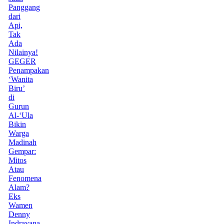
Panggang
dari
Api,
Tak
Ada
Nilainya!
GEGER
Penampakan
‘Wanita
Biru’
di
Gurun
Al-‘Ula
Bikin
Warga
Madinah
Gempar:
Mitos
Atau
Fenomena
Alam?
Eks
Wamen
Denny
Indrayana