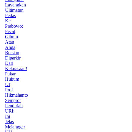
Layangkan
Ultimatun
Pedas
Ke
Prabowo:
Pecat
Gibran
Atau
Anda
Bersiap
Diparkir
Dari
Kekuasaan!
Pakar
Hukum
UI
Prof
Hikmahanto
Semprot
Pendirian
URI:
Ini
Jelas
Melanggar