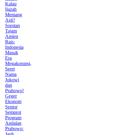
Kalau
Ijazah
Memang
Asli?
Sorotan
Tajam
Amien
Rais:
Indonesia
Masuk
Era
Megakorupsi,
Seret
Nama
Jokowi
dan
Prabowo!
Geger
Ekonom
Senior
Semprot
Program
Andalan
Prabowo:
Jauh