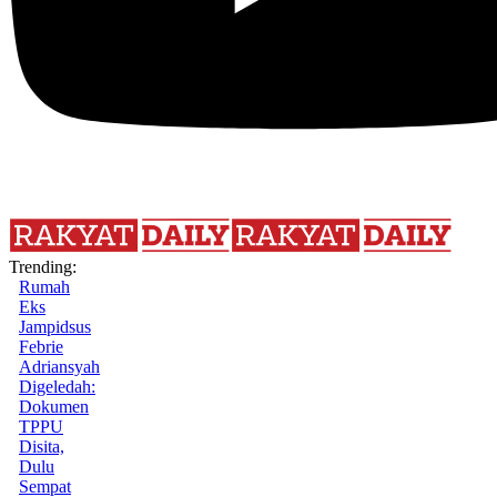
Trending:
Rumah
Eks
Jampidsus
Febrie
Adriansyah
Digeledah:
Dokumen
TPPU
Disita,
Dulu
Sempat