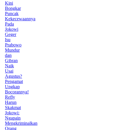
Kini
Bongkar
Puncak
Kekecewaannya
Pada
Jokowi
Geger
Isu
Prabowo
Mundur
dan
Gibran
Naik
Usai
Agustus?
Pengamat
Ungkap
Bocorannya!
Refly
Harun
Skakmat
Jokowi:
Ngapain
Mengkriminalkan
Orang