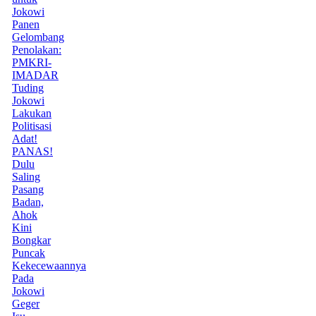
Jokowi
Panen
Gelombang
Penolakan:
PMKRI-
IMADAR
Tuding
Jokowi
Lakukan
Politisasi
Adat!
PANAS!
Dulu
Saling
Pasang
Badan,
Ahok
Kini
Bongkar
Puncak
Kekecewaannya
Pada
Jokowi
Geger