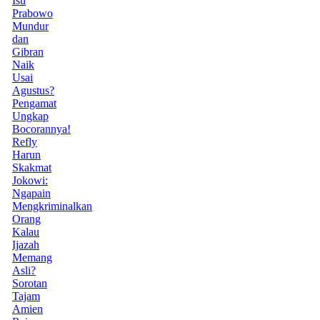
Isu
Prabowo
Mundur
dan
Gibran
Naik
Usai
Agustus?
Pengamat
Ungkap
Bocorannya!
Refly
Harun
Skakmat
Jokowi:
Ngapain
Mengkriminalkan
Orang
Kalau
Ijazah
Memang
Asli?
Sorotan
Tajam
Amien