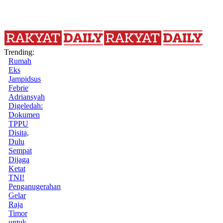
Trending:
Rumah
Eks
Jampidsus
Febrie
Adriansyah
Digeledah:
Dokumen
TPPU
Disita,
Dulu
Sempat
Dijaga
Ketat
TNI!
Penganugerahan
Gelar
Raja
Timor
untuk