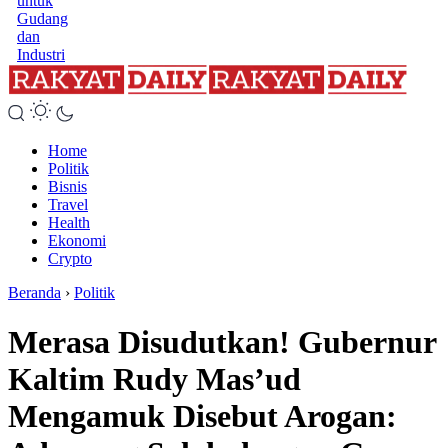
untuk
Gudang
dan
Industri
Home
Politik
Bisnis
Travel
Health
Ekonomi
Crypto
Beranda
›
Politik
Merasa Disudutkan! Gubernur
Kaltim Rudy Mas’ud
Mengamuk Disebut Arogan: