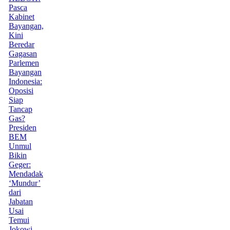
Pasca
Kabinet
Bayangan,
Kini
Beredar
Gagasan
Parlemen
Bayangan
Indonesia:
Oposisi
Siap
Tancap
Gas?
Presiden
BEM
Unmul
Bikin
Geger:
Mendadak
‘Mundur’
dari
Jabatan
Usai
Temui
Jokowi,