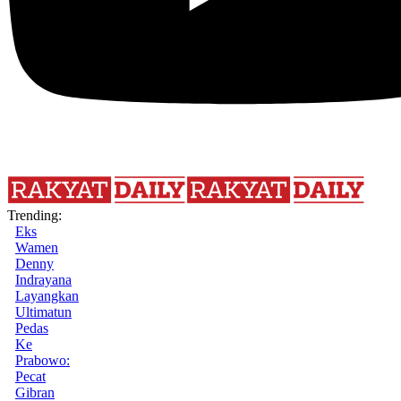
Trending:
Eks
Wamen
Denny
Indrayana
Layangkan
Ultimatun
Pedas
Ke
Prabowo:
Pecat
Gibran