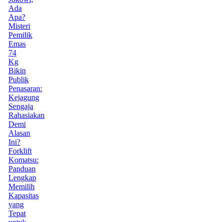
Ada
Apa?
Misteri
Pemilik
Emas
74
Kg
Bikin
Publik
Penasaran:
Kejagung
Sengaja
Rahasiakan
Demi
Alasan
Ini?
Forklift
Komatsu:
Panduan
Lengkap
Memilih
Kapasitas
yang
Tepat