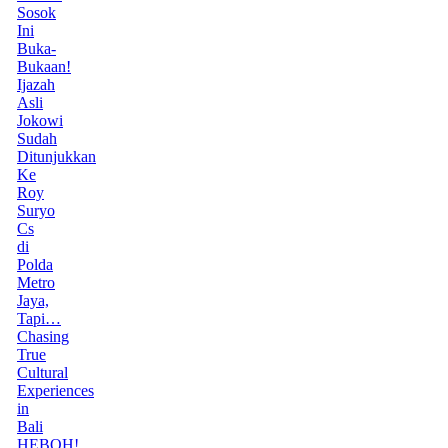
Sosok
Ini
Buka-
Bukaan!
Ijazah
Asli
Jokowi
Sudah
Ditunjukkan
Ke
Roy
Suryo
Cs
di
Polda
Metro
Jaya,
Tapi…
Chasing
True
Cultural
Experiences
in
Bali
HEBOH!