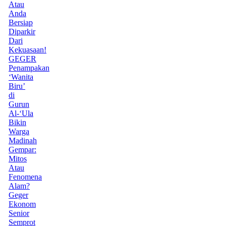
Atau
Anda
Bersiap
Diparkir
Dari
Kekuasaan!
GEGER
Penampakan
‘Wanita
Biru’
di
Gurun
Al-‘Ula
Bikin
Warga
Madinah
Gempar:
Mitos
Atau
Fenomena
Alam?
Geger
Ekonom
Senior
Semprot