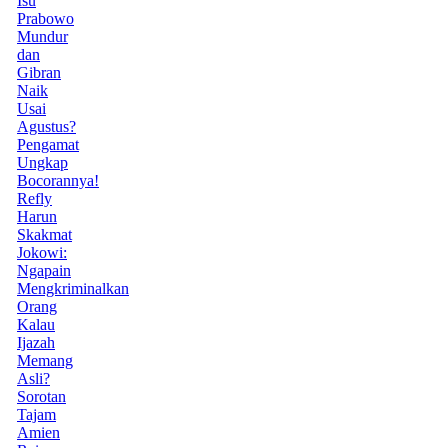
Isu
Prabowo
Mundur
dan
Gibran
Naik
Usai
Agustus?
Pengamat
Ungkap
Bocorannya!
Refly
Harun
Skakmat
Jokowi:
Ngapain
Mengkriminalkan
Orang
Kalau
Ijazah
Memang
Asli?
Sorotan
Tajam
Amien