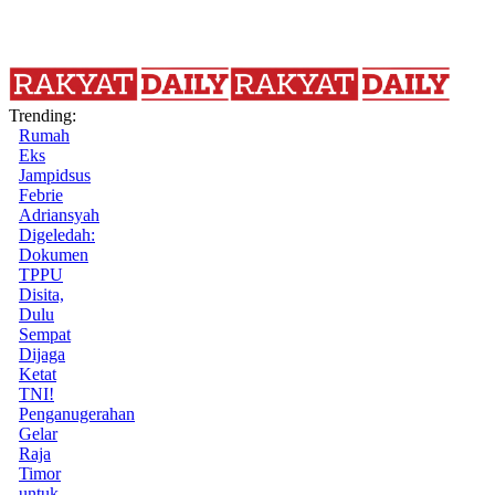
Trending:
Rumah
Eks
Jampidsus
Febrie
Adriansyah
Digeledah:
Dokumen
TPPU
Disita,
Dulu
Sempat
Dijaga
Ketat
TNI!
Penganugerahan
Gelar
Raja
Timor
untuk