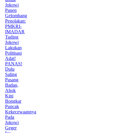
Jokowi
Panen
Gelombang
Penolakan:
PMKRI-
IMADAR
Tuding
Jokowi
Lakukan
Politisasi
Adat!
PANAS!
Dulu
Saling
Pasang
Badan,
Ahok
Kini
Bongkar
Puncak
Kekecewaannya
Pada
Jokowi
Geger