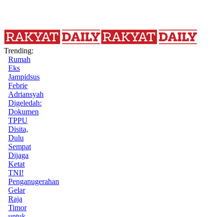
Trending:
Rumah
Eks
Jampidsus
Febrie
Adriansyah
Digeledah:
Dokumen
TPPU
Disita,
Dulu
Sempat
Dijaga
Ketat
TNI!
Penganugerahan
Gelar
Raja
Timor
untuk