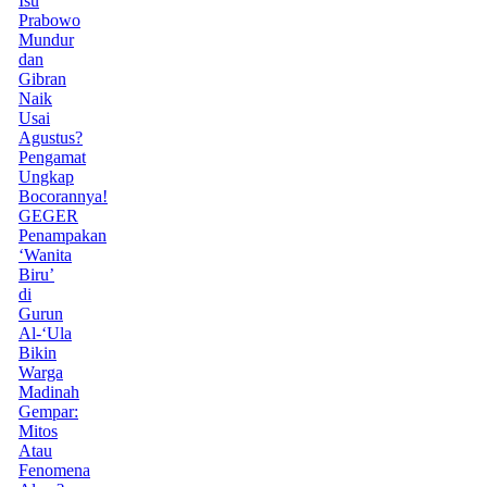
Isu
Prabowo
Mundur
dan
Gibran
Naik
Usai
Agustus?
Pengamat
Ungkap
Bocorannya!
GEGER
Penampakan
‘Wanita
Biru’
di
Gurun
Al-‘Ula
Bikin
Warga
Madinah
Gempar:
Mitos
Atau
Fenomena