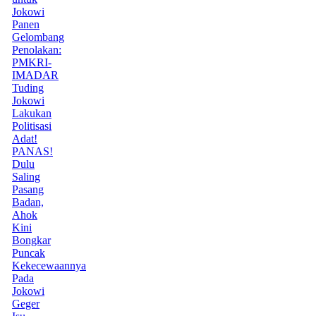
Jokowi
Panen
Gelombang
Penolakan:
PMKRI-
IMADAR
Tuding
Jokowi
Lakukan
Politisasi
Adat!
PANAS!
Dulu
Saling
Pasang
Badan,
Ahok
Kini
Bongkar
Puncak
Kekecewaannya
Pada
Jokowi
Geger