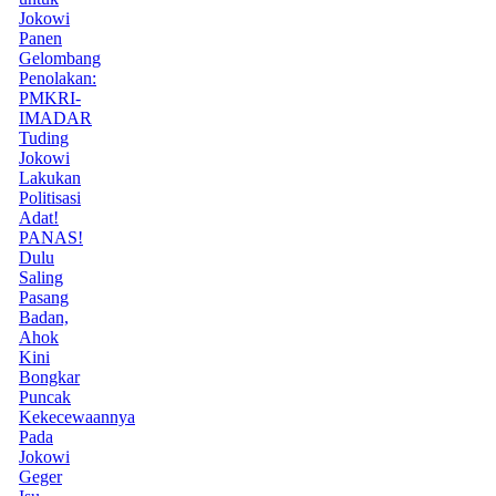
Jokowi
Panen
Gelombang
Penolakan:
PMKRI-
IMADAR
Tuding
Jokowi
Lakukan
Politisasi
Adat!
PANAS!
Dulu
Saling
Pasang
Badan,
Ahok
Kini
Bongkar
Puncak
Kekecewaannya
Pada
Jokowi
Geger