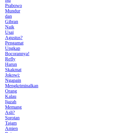
Isu
Prabowo
Mundur
dan
Gibran
Naik
Usai
Agustus?
Pengamat
Ungkap
Bocorannya!
Refly
Harun
Skakmat
Jokowi:
Ngapain
Mengkriminalkan
Orang
Kalau
Ijazah
Memang
Asli?
Sorotan
Tajam
Amien