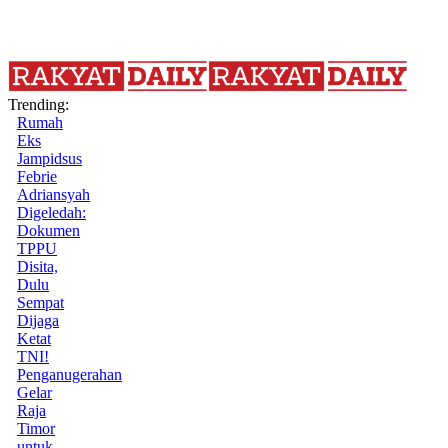
Trending:
Rumah
Eks
Jampidsus
Febrie
Adriansyah
Digeledah:
Dokumen
TPPU
Disita,
Dulu
Sempat
Dijaga
Ketat
TNI!
Penganugerahan
Gelar
Raja
Timor
untuk