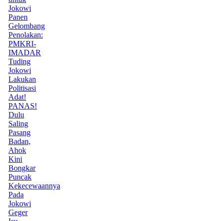
Jokowi
Panen
Gelombang
Penolakan:
PMKRI-
IMADAR
Tuding
Jokowi
Lakukan
Politisasi
Adat!
PANAS!
Dulu
Saling
Pasang
Badan,
Ahok
Kini
Bongkar
Puncak
Kekecewaannya
Pada
Jokowi
Geger