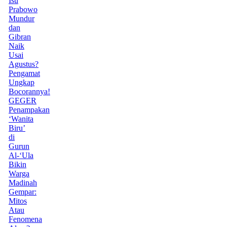
Isu
Prabowo
Mundur
dan
Gibran
Naik
Usai
Agustus?
Pengamat
Ungkap
Bocorannya!
GEGER
Penampakan
‘Wanita
Biru’
di
Gurun
Al-‘Ula
Bikin
Warga
Madinah
Gempar:
Mitos
Atau
Fenomena