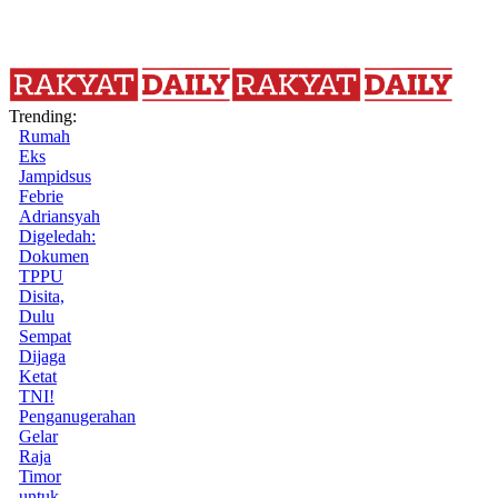
Trending:
Rumah
Eks
Jampidsus
Febrie
Adriansyah
Digeledah:
Dokumen
TPPU
Disita,
Dulu
Sempat
Dijaga
Ketat
TNI!
Penganugerahan
Gelar
Raja
Timor
untuk