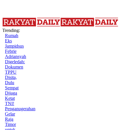
Trending:
Rumah
Eks
Jampidsus
Febrie
Adriansyah
Digeledah:
Dokumen
TPPU
Disita,
Dulu
Sempat
Dijaga
Ketat
TNI!
Penganugerahan
Gelar
Raja
Timor
untuk