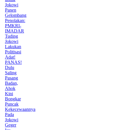
Jokowi
Panen
Gelombang
Penolakan:
PMKRI-
IMADAR
Tuding
Jokowi
Lakukan
Politisasi
Adat!
PANAS!
Dulu
Saling
Pasang
Badan,
Ahok
Kini
Bongkar
Puncak
Kekecewaannya
Pada
Jokowi
Geger