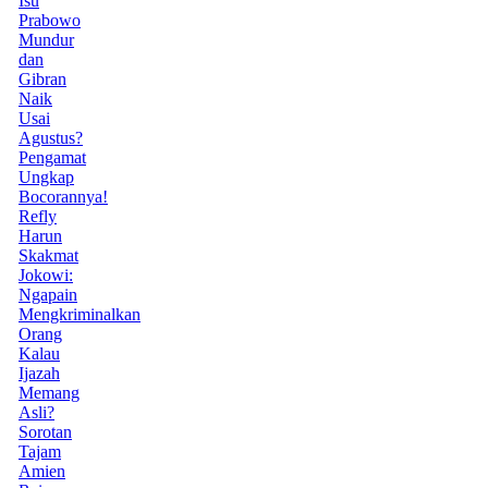
Isu
Prabowo
Mundur
dan
Gibran
Naik
Usai
Agustus?
Pengamat
Ungkap
Bocorannya!
Refly
Harun
Skakmat
Jokowi:
Ngapain
Mengkriminalkan
Orang
Kalau
Ijazah
Memang
Asli?
Sorotan
Tajam
Amien