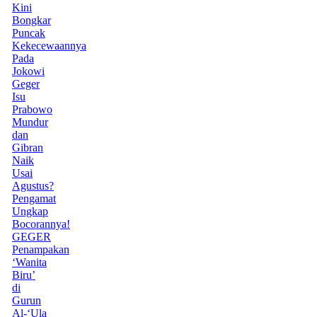
Kini
Bongkar
Puncak
Kekecewaannya
Pada
Jokowi
Geger
Isu
Prabowo
Mundur
dan
Gibran
Naik
Usai
Agustus?
Pengamat
Ungkap
Bocorannya!
GEGER
Penampakan
‘Wanita
Biru’
di
Gurun
Al-‘Ula