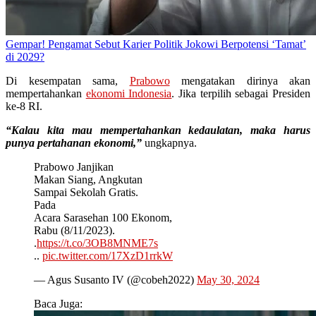
Gempar! Pengamat Sebut Karier Politik Jokowi Berpotensi ‘Tamat’
di 2029?
Di kesempatan sama,
Prabowo
mengatakan dirinya akan
mempertahankan
ekonomi Indonesia
. Jika terpilih sebagai Presiden
ke-8 RI.
“Kalau kita mau mempertahankan kedaulatan, maka harus
punya pertahanan ekonomi,”
ungkapnya.
Prabowo Janjikan
Makan Siang, Angkutan
Sampai Sekolah Gratis.
Pada
Acara Sarasehan 100 Ekonom,
Rabu (8/11/2023).
.
https://t.co/3OB8MNME7s
..
pic.twitter.com/17XzD1rrkW
— Agus Susanto IV (@cobeh2022)
May 30, 2024
Baca Juga: