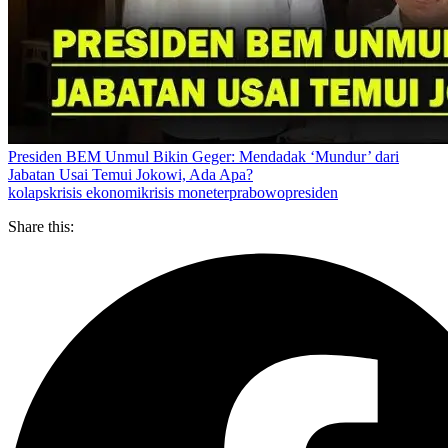
Presiden BEM Unmul Bikin Geger: Mendadak ‘Mundur’ dari
Jabatan Usai Temui Jokowi, Ada Apa?
kolaps
krisis ekonomi
krisis moneter
prabowo
presiden
Share this: