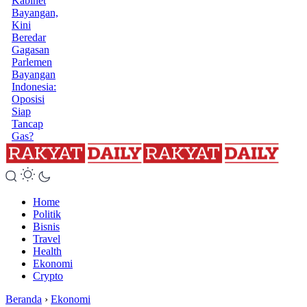
Kabinet
Bayangan,
Kini
Beredar
Gagasan
Parlemen
Bayangan
Indonesia:
Oposisi
Siap
Tancap
Gas?
Home
Politik
Bisnis
Travel
Health
Ekonomi
Crypto
Beranda
›
Ekonomi