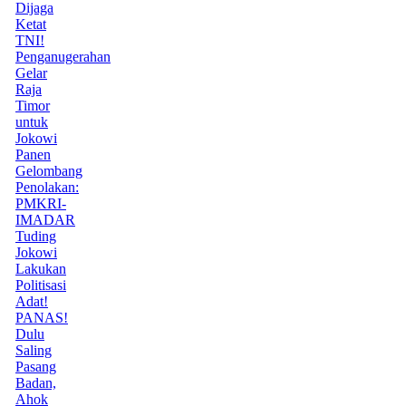
Dijaga
Ketat
TNI!
Penganugerahan
Gelar
Raja
Timor
untuk
Jokowi
Panen
Gelombang
Penolakan:
PMKRI-
IMADAR
Tuding
Jokowi
Lakukan
Politisasi
Adat!
PANAS!
Dulu
Saling
Pasang
Badan,
Ahok