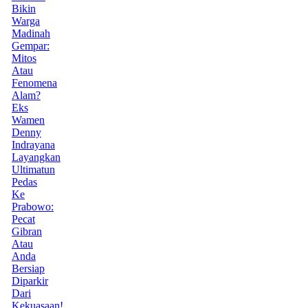
Bikin
Warga
Madinah
Gempar:
Mitos
Atau
Fenomena
Alam?
Eks
Wamen
Denny
Indrayana
Layangkan
Ultimatun
Pedas
Ke
Prabowo:
Pecat
Gibran
Atau
Anda
Bersiap
Diparkir
Dari
Kekuasaan!