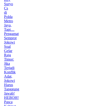
Suryo
Cs
di
Polda
Metro
Jaya,
Tapi…
Pengamat
Semprot
Jokowi
Soal
Gelar
Raja
Timor:
Jika
Terjadi
Konflik
Adat,
Jokowi
Harus
Tanggung
Jawab!
HEBOH!
Pasca