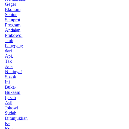
Geger
Ekonom
Senior
Semprot
Program
Andalan
Prabowo:
Jauh
Panggang
dari
Api,
Tak
Ada
Nilainya!
Sosok
Ini
Buka-
Bukaan!
Ijazah
Asli
Jokowi
Sudah
Ditunjukkan
Ke
Roy