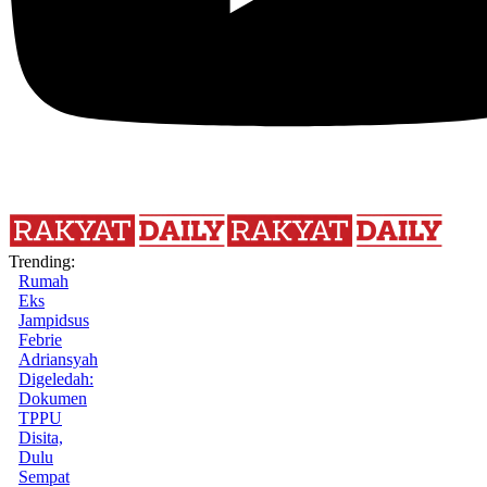
Trending:
Rumah
Eks
Jampidsus
Febrie
Adriansyah
Digeledah:
Dokumen
TPPU
Disita,
Dulu
Sempat