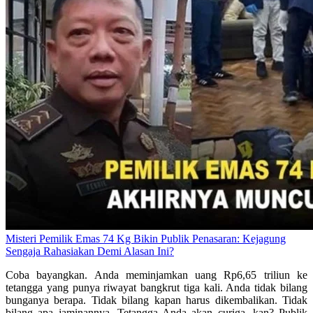
Misteri Pemilik Emas 74 Kg Bikin Publik Penasaran: Kejagung
Sengaja Rahasiakan Demi Alasan Ini?
Coba bayangkan. Anda meminjamkan uang Rp6,65 triliun ke
tetangga yang punya riwayat bangkrut tiga kali. Anda tidak bilang
bunganya berapa. Tidak bilang kapan harus dikembalikan. Tidak
bilang apa jaminannya. Tetangga Anda akan curiga, kan? Publik