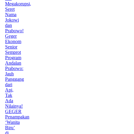
Megakorupsi,
Seret
Nama
Jokowi
dan
Prabowo!
Geger
Ekonom
Senior
Semprot
Program
Andalan
Prabowo:
Jauh
Panggang
dari
Api,
Tak
Ada
Nilainya!
GEGER
Penampakan
‘Wanita
Biru’
di