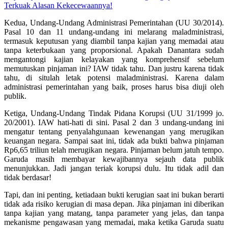
Terkuak Alasan Kekecewaannya!
Kedua, Undang-Undang Administrasi Pemerintahan (UU 30/2014).
Pasal 10 dan 11 undang-undang ini melarang maladministrasi,
termasuk keputusan yang diambil tanpa kajian yang memadai atau
tanpa keterbukaan yang proporsional. Apakah Danantara sudah
mengantongi kajian kelayakan yang komprehensif sebelum
memutuskan pinjaman ini? IAW tidak tahu. Dan justru karena tidak
tahu, di situlah letak potensi maladministrasi. Karena dalam
administrasi pemerintahan yang baik, proses harus bisa diuji oleh
publik.
Ketiga, Undang-Undang Tindak Pidana Korupsi (UU 31/1999 jo.
20/2001). IAW hati-hati di sini. Pasal 2 dan 3 undang-undang ini
mengatur tentang penyalahgunaan kewenangan yang merugikan
keuangan negara. Sampai saat ini, tidak ada bukti bahwa pinjaman
Rp6,65 triliun telah merugikan negara. Pinjaman belum jatuh tempo.
Garuda masih membayar kewajibannya sejauh data publik
menunjukkan. Jadi jangan teriak korupsi dulu. Itu tidak adil dan
tidak berdasar!
Tapi, dan ini penting, ketiadaan bukti kerugian saat ini bukan berarti
tidak ada risiko kerugian di masa depan. Jika pinjaman ini diberikan
tanpa kajian yang matang, tanpa parameter yang jelas, dan tanpa
mekanisme pengawasan yang memadai, maka ketika Garuda suatu