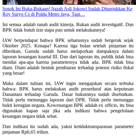
Sosok Ini Buka-Bukaan! Ijazah Asli Jokowi Sudah Ditunjukkan Ke
Roy Suryo Cs di Polda Metro Jaya, Tapi…
Ini semua adalah ranah audit kinerja. Bukan audit investigatif. Dan
BPK tidak butuh izin siapa pun untuk melakukannya!
IAW berpendapat bahwa BPK seharusnya sudah bergerak sejak
Oktober 2025. Kenapa? Karena tiga bulan setelah pinjaman itu
diberikan, Garuda sudah harus melaporkan dampaknya dalam
laporan keuangan kuartal III. Dan dari laporan itu, publik tidak bisa
menilai apa-apa karena parameternya tidak ada. BPK tidak bisa
diam. Diam adalah bentuk pembiaran terhadap potensi risiko fiskal
yang besar!
Maka dalam tulisan ini, IAW ingin mengajukan secara terbuka
bahwa: BPK harus melakukan audit prosedural atas keputusan
Danantara terhadap Garuda. Dasar hukumnya sudah disebutkan.
Tidak perlu menunggu laporan dari DPR. Tidak perlu menunggu
bukti kerugian negara. Kewenangan BPK adalah ex officio, itu bisa
digunakan kapan saja jika ada indikasi bahwa pengelolaan
keuangan negara tidak sehat.
Dan indikasi itu sudah ada, yakni ketidaktransparanan parameter
pinjaman Rp6,65 triliun.