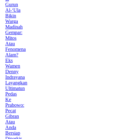
Gurun
Al-‘Ula
Bikin
Warga
Madinah
Gempar:
Mitos
Atau
Fenomena
Alam?
Eks
Wamen
Denny
Indrayana
Layangkan
Ultimatun
Pedas
Ke
Prabowo:
Pecat
Gibran
Atau
Anda
Bersiap
Diparkir