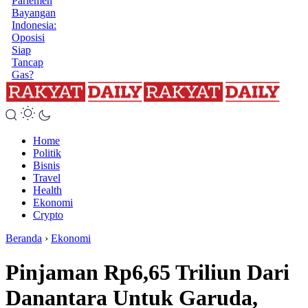
Parlemen
Bayangan
Indonesia:
Oposisi
Siap
Tancap
Gas?
Home
Politik
Bisnis
Travel
Health
Ekonomi
Crypto
Beranda
›
Ekonomi
Pinjaman Rp6,65 Triliun Dari
Danantara Untuk Garuda,