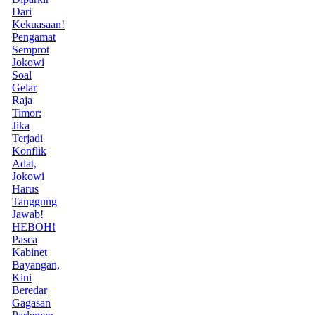
Dari
Kekuasaan!
Pengamat
Semprot
Jokowi
Soal
Gelar
Raja
Timor:
Jika
Terjadi
Konflik
Adat,
Jokowi
Harus
Tanggung
Jawab!
HEBOH!
Pasca
Kabinet
Bayangan,
Kini
Beredar
Gagasan