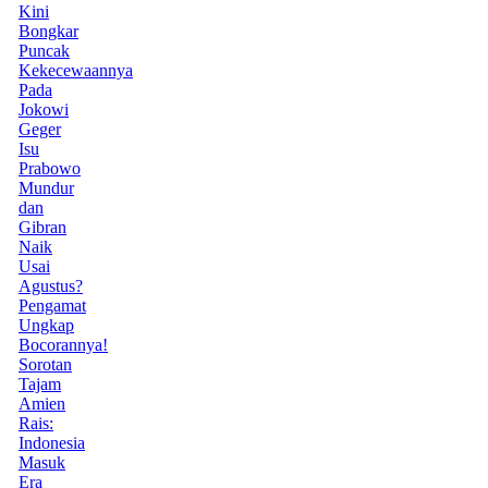
Kini
Bongkar
Puncak
Kekecewaannya
Pada
Jokowi
Geger
Isu
Prabowo
Mundur
dan
Gibran
Naik
Usai
Agustus?
Pengamat
Ungkap
Bocorannya!
Sorotan
Tajam
Amien
Rais:
Indonesia
Masuk
Era