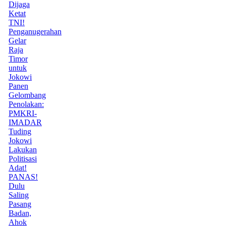
Dijaga
Ketat
TNI!
Penganugerahan
Gelar
Raja
Timor
untuk
Jokowi
Panen
Gelombang
Penolakan:
PMKRI-
IMADAR
Tuding
Jokowi
Lakukan
Politisasi
Adat!
PANAS!
Dulu
Saling
Pasang
Badan,
Ahok