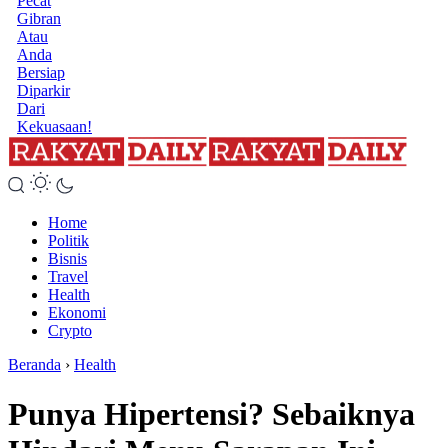
Pecat
Gibran
Atau
Anda
Bersiap
Diparkir
Dari
Kekuasaan!
Home
Politik
Bisnis
Travel
Health
Ekonomi
Crypto
Beranda
›
Health
Punya Hipertensi? Sebaiknya