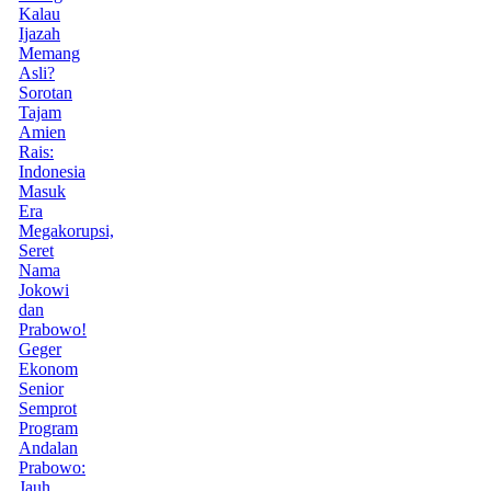
Kalau
Ijazah
Memang
Asli?
Sorotan
Tajam
Amien
Rais:
Indonesia
Masuk
Era
Megakorupsi,
Seret
Nama
Jokowi
dan
Prabowo!
Geger
Ekonom
Senior
Semprot
Program
Andalan
Prabowo:
Jauh