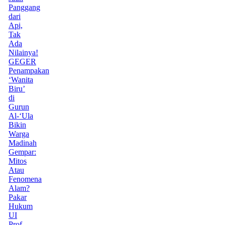
Panggang
dari
Api,
Tak
Ada
Nilainya!
GEGER
Penampakan
‘Wanita
Biru’
di
Gurun
Al-‘Ula
Bikin
Warga
Madinah
Gempar:
Mitos
Atau
Fenomena
Alam?
Pakar
Hukum
UI
Prof