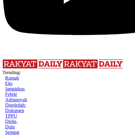
Trending:
Rumah
Eks
Jampidsus
Febrie
Adriansyah
Digeledah:
Dokumen
TPPU
Disita,
Dulu
Sempat