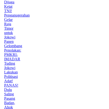
Dijaga
Ketat
TNI!
Penganugerahan
Gelar
Raja
Timor
untuk
Jokowi
Panen
Gelombang
Penolakan:
PMKRI-
IMADAR
Tuding
Jokowi
Lakukan
Politisasi
Adat!
PANAS!
Dulu
Saling
Pasang
Badan,
Ahok