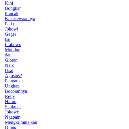
Kini
Bongkar
Puncak
Kekecewaannya
Pada
Jokowi
Geger
Isu
Prabowo
Mundur
dan
Gibran
Naik
Usai
Agustus?
Pengamat
Ungkap
Bocorannya!
Refly
Harun
Skakmat
Jokowi:
Ngapain
Mengkriminalkan
Orang