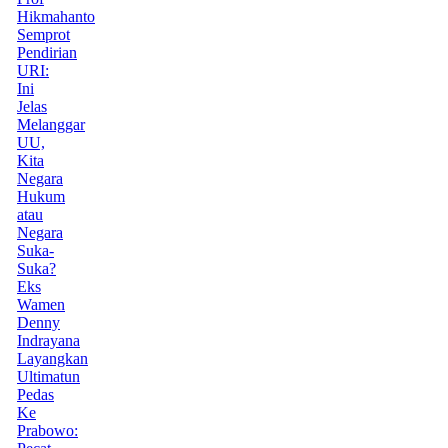
Hikmahanto
Semprot
Pendirian
URI:
Ini
Jelas
Melanggar
UU,
Kita
Negara
Hukum
atau
Negara
Suka-
Suka?
Eks
Wamen
Denny
Indrayana
Layangkan
Ultimatun
Pedas
Ke
Prabowo: