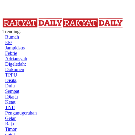
Trending:
Rumah
Eks
Jampidsus
Febrie
Adriansyah
Digeledah:
Dokumen
TPPU
Disita,
Dulu
Sempat
Dijaga
Ketat
TNI!
Penganugerahan
Gelar
Raja
Timor
untuk