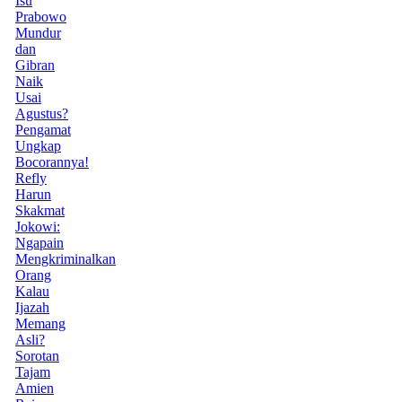
Isu
Prabowo
Mundur
dan
Gibran
Naik
Usai
Agustus?
Pengamat
Ungkap
Bocorannya!
Refly
Harun
Skakmat
Jokowi:
Ngapain
Mengkriminalkan
Orang
Kalau
Ijazah
Memang
Asli?
Sorotan
Tajam
Amien