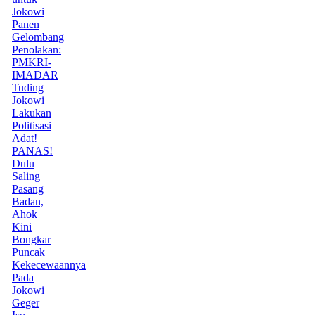
Jokowi
Panen
Gelombang
Penolakan:
PMKRI-
IMADAR
Tuding
Jokowi
Lakukan
Politisasi
Adat!
PANAS!
Dulu
Saling
Pasang
Badan,
Ahok
Kini
Bongkar
Puncak
Kekecewaannya
Pada
Jokowi
Geger