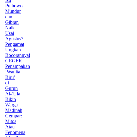
Isu
Prabowo
Mundur
dan
Gibran
Naik
Usai
Agustus?
Pengamat
Ungkap
Bocorannya!
GEGER
Penampakan
‘Wanita
Biru’
di
Gurun
Al-‘Ula
Bikin
Warga
Madinah
Gempar:
Mitos
Atau
Fenomena