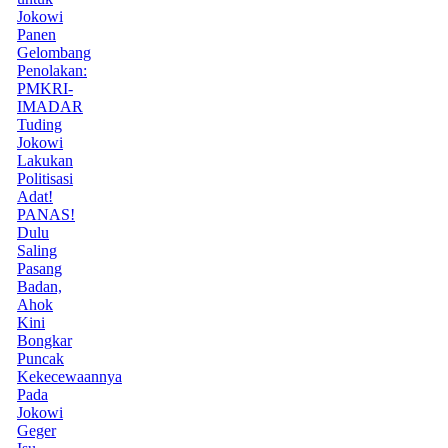
Jokowi
Panen
Gelombang
Penolakan:
PMKRI-
IMADAR
Tuding
Jokowi
Lakukan
Politisasi
Adat!
PANAS!
Dulu
Saling
Pasang
Badan,
Ahok
Kini
Bongkar
Puncak
Kekecewaannya
Pada
Jokowi
Geger