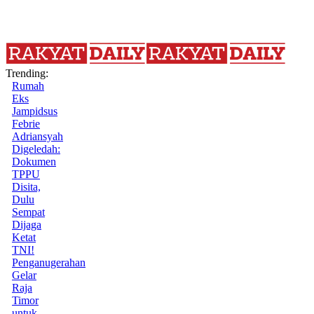
Trending:
Rumah
Eks
Jampidsus
Febrie
Adriansyah
Digeledah:
Dokumen
TPPU
Disita,
Dulu
Sempat
Dijaga
Ketat
TNI!
Penganugerahan
Gelar
Raja
Timor
untuk