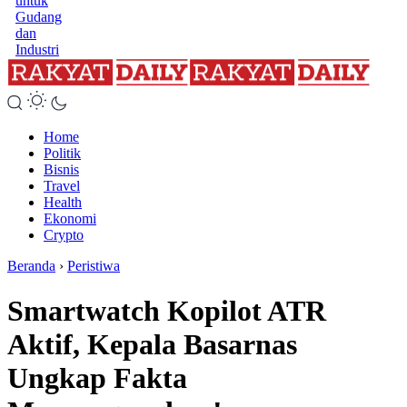
untuk
Gudang
dan
Industri
Home
Politik
Bisnis
Travel
Health
Ekonomi
Crypto
Beranda
›
Peristiwa
Smartwatch Kopilot ATR
Aktif, Kepala Basarnas
Ungkap Fakta