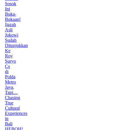
Sosok
Ini
Buka-
Bukaan!
Ijazah
Asli
Jokowi
Sudah
Ditunjukkan
Ke
Roy
Suryo
Cs
di
Polda
Metro
Jaya,
Tapi…
Chasing
True
Cultural
Experiences
in
Bali
HEBOH!