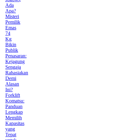
Ada
Apa?
Misteri
Pemilik
Emas
74
Kg
Bikin
Publik
Penasaran:
Kejagung
Sengaja
Rahasiakan
Demi
Alasan
Ini?
Forklift
Komatsu:
Panduan
Lengkap
Memilih
Kapasitas
yang
Tepat