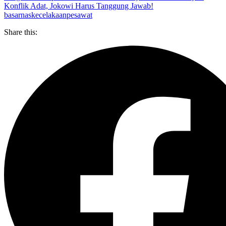
Konflik Adat, Jokowi Harus Tanggung Jawab!
basarnas
kecelakaan
pesawat
Share this: