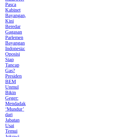
Pasca
Kabinet
Bayangan,
Kini
Beredar
Gagasan
Parlemen
Bayangan
Indonesia:
Oposisi
Siap
Tancap
Gas?
Presiden
BEM
Unmul
Bikin
Geger:
Mendadak
‘Mundur’
dari
Jabatan
Usai
Temui
Jokowi,