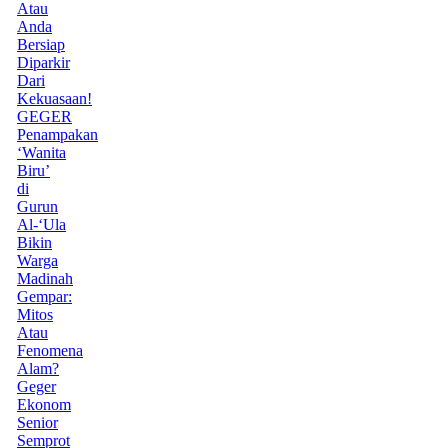
Atau
Anda
Bersiap
Diparkir
Dari
Kekuasaan!
GEGER
Penampakan
‘Wanita
Biru’
di
Gurun
Al-‘Ula
Bikin
Warga
Madinah
Gempar:
Mitos
Atau
Fenomena
Alam?
Geger
Ekonom
Senior
Semprot