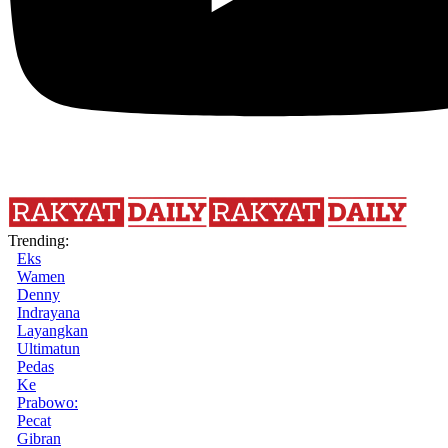
Trending:
Eks
Wamen
Denny
Indrayana
Layangkan
Ultimatun
Pedas
Ke
Prabowo:
Pecat
Gibran