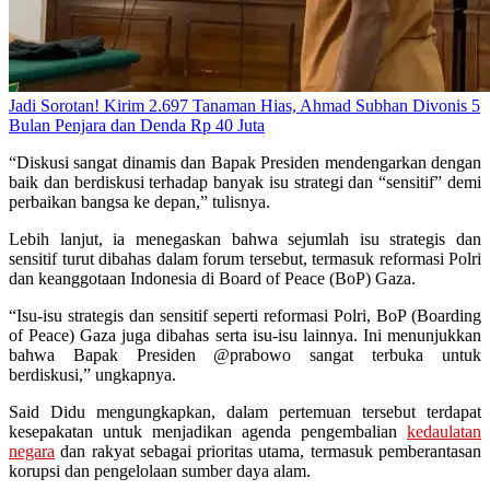
Jadi Sorotan! Kirim 2.697 Tanaman Hias, Ahmad Subhan Divonis 5
Bulan Penjara dan Denda Rp 40 Juta
“Diskusi sangat dinamis dan Bapak Presiden mendengarkan dengan
baik dan berdiskusi terhadap banyak isu strategi dan “sensitif” demi
perbaikan bangsa ke depan,” tulisnya.
Lebih lanjut, ia menegaskan bahwa sejumlah isu strategis dan
sensitif turut dibahas dalam forum tersebut, termasuk reformasi Polri
dan keanggotaan Indonesia di Board of Peace (BoP) Gaza.
“Isu-isu strategis dan sensitif seperti reformasi Polri, BoP (Boarding
of Peace) Gaza juga dibahas serta isu-isu lainnya. Ini menunjukkan
bahwa Bapak Presiden @prabowo sangat terbuka untuk
berdiskusi,” ungkapnya.
Said Didu mengungkapkan, dalam pertemuan tersebut terdapat
kesepakatan untuk menjadikan agenda pengembalian
kedaulatan
negara
dan rakyat sebagai prioritas utama, termasuk pemberantasan
korupsi dan pengelolaan sumber daya alam.