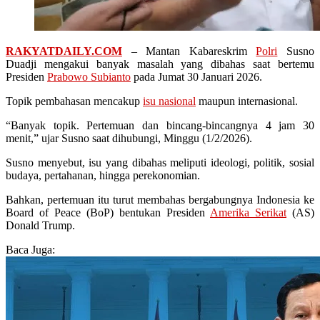
RAKYATDAILY.COM
– Mantan Kabareskrim
Polri
Susno
Duadji mengakui banyak masalah yang dibahas saat bertemu
Presiden
Prabowo Subianto
pada Jumat 30 Januari 2026.
Topik pembahasan mencakup
isu nasional
maupun internasional.
“Banyak topik. Pertemuan dan bincang-bincangnya 4 jam 30
menit,” ujar Susno saat dihubungi, Minggu (1/2/2026).
Susno menyebut, isu yang dibahas meliputi ideologi, politik, sosial
budaya, pertahanan, hingga perekonomian.
Bahkan, pertemuan itu turut membahas bergabungnya Indonesia ke
Board of Peace (BoP) bentukan Presiden
Amerika Serikat
(AS)
Donald Trump.
Baca Juga: