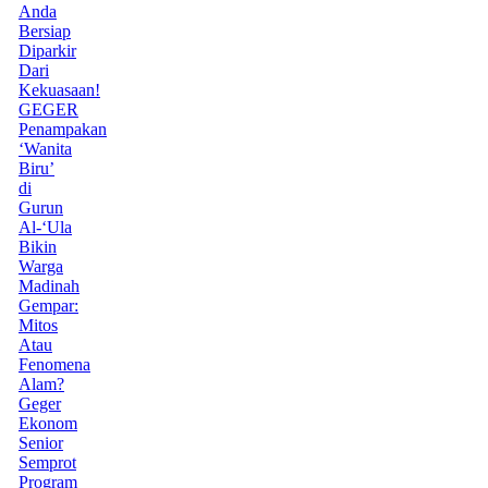
Anda
Bersiap
Diparkir
Dari
Kekuasaan!
GEGER
Penampakan
‘Wanita
Biru’
di
Gurun
Al-‘Ula
Bikin
Warga
Madinah
Gempar:
Mitos
Atau
Fenomena
Alam?
Geger
Ekonom
Senior
Semprot
Program