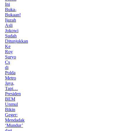
Ini
Buka-
Bukaan!
Ijazah
Asli
Jokowi
Sudah
Ditunjukkan
Ke
Roy
Suryo
Cs
di
Polda
Metro
Jaya,
Tapi…
Presiden
BEM
Unmul
Bikin
Geger:
Mendadak
‘Mundur’
dari