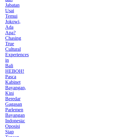
Jabatan
Usai
Temui
Jokowi,
Ada
Apa?
Chasing
True
Cultural
Experiences
in
Bali
HEBOH!
Pasca
Kabinet
Bayangan,
Kini
Beredar
Gagasan
Parlemen
Bayangan
Indonesia:
Oposisi
Siap