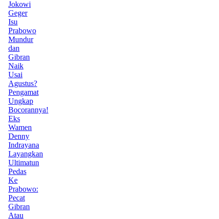
Jokowi
Geger
Isu
Prabowo
Mundur
dan
Gibran
Naik
Usai
Agustus?
Pengamat
Ungkap
Bocorannya!
Eks
Wamen
Denny
Indrayana
Layangkan
Ultimatun
Pedas
Ke
Prabowo:
Pecat
Gibran
Atau