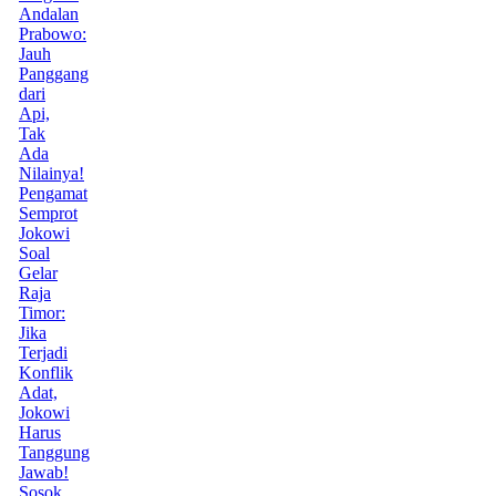
Andalan
Prabowo:
Jauh
Panggang
dari
Api,
Tak
Ada
Nilainya!
Pengamat
Semprot
Jokowi
Soal
Gelar
Raja
Timor:
Jika
Terjadi
Konflik
Adat,
Jokowi
Harus
Tanggung
Jawab!
Sosok