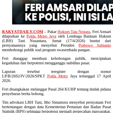
RAKYATDAILY.COM
– Pakar
Hukum Tata Negara
, Feri Amsari
dilaporkan ke
Polda Metro Jaya
oleh Lembaga Bantuan Hukum
(LBH) Tani Nusantara, Jumat (17/4/2026) buntut dari
pernyataannya yang menyebut Presiden
Prabowo Subianto
membohongi publik soal program swasembada pangan.
Feri dianggap membuat kebohongan publik, menciptakan
kegaduhan dan berpotensi mengganggu stabilitas pasar.
Laporan tersebut teregister dengan nomor
LP/B/2692/IV/2026/SPKT
Polda Metro
Jaya tertanggal 17 April
2026.
Feri disangkakan melanggar Pasal 264 KUHP tentang tindak pidana
penyebaran berita bohong.
Tim advokasi LBH Tani, Itho Simamora menyebut pernyataan Feri
bertentangan dengan data Kementerian Pertanian dan Badan Pusat
Statistik (BPS) sehingga berpotensi menjadi perpecahan masyarakat.