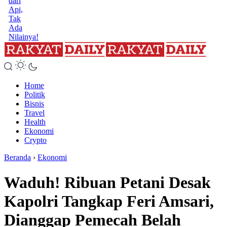
dari
Api,
Tak
Ada
Nilainya!
Home
Politik
Bisnis
Travel
Health
Ekonomi
Crypto
Beranda
›
Ekonomi
Waduh! Ribuan Petani Desak
Kapolri Tangkap Feri Amsari,
Dianggap Pemecah Belah