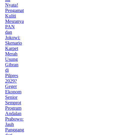
Nyata!
Pengamat
Kuliti
Mesranya
PAN
dan
Jokowi:
Skenario
Karpet
Merah
Usung
Gibran
di
Pilpres
2029?
Geger
Ekonom
Senior
Semprot
Program
Andalan
Prabowo:
Jauh
Panggang