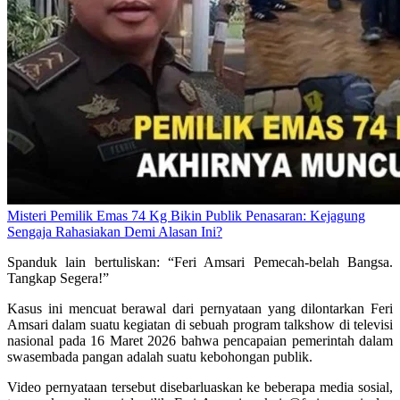
Misteri Pemilik Emas 74 Kg Bikin Publik Penasaran: Kejagung
Sengaja Rahasiakan Demi Alasan Ini?
Spanduk lain bertuliskan: “Feri Amsari Pemecah-belah Bangsa.
Tangkap Segera!”
Kasus ini mencuat berawal dari pernyataan yang dilontarkan Feri
Amsari dalam suatu kegiatan di sebuah program talkshow di televisi
nasional pada 16 Maret 2026 bahwa pencapaian pemerintah dalam
swasembada pangan adalah suatu kebohongan publik.
Video pernyataan tersebut disebarluaskan ke beberapa media sosial,