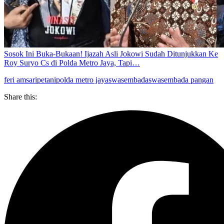
Sosok Ini Buka-Bukaan! Ijazah Asli Jokowi Sudah Ditunjukkan Ke
Roy Suryo Cs di Polda Metro Jaya, Tapi…
feri amsari
petani
polda metro jaya
swasembada
swasembada pangan
Share this: