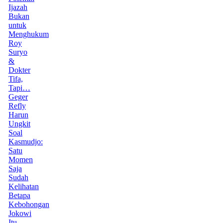
Ijazah
Bukan
untuk
Menghukum
Roy
Suryo
&
Dokter
Tifa,
Tapi…
Geger
Refly
Harun
Ungkit
Soal
Kasmudjo:
Satu
Momen
Saja
Sudah
Kelihatan
Betapa
Kebohongan
Jokowi
Itu