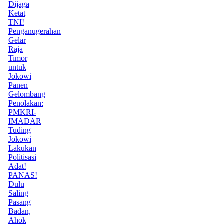
Dijaga
Ketat
TNI!
Penganugerahan
Gelar
Raja
Timor
untuk
Jokowi
Panen
Gelombang
Penolakan:
PMKRI-
IMADAR
Tuding
Jokowi
Lakukan
Politisasi
Adat!
PANAS!
Dulu
Saling
Pasang
Badan,
Ahok