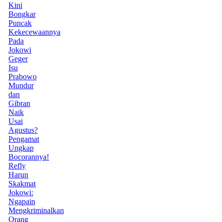
Kini
Bongkar
Puncak
Kekecewaannya
Pada
Jokowi
Geger
Isu
Prabowo
Mundur
dan
Gibran
Naik
Usai
Agustus?
Pengamat
Ungkap
Bocorannya!
Refly
Harun
Skakmat
Jokowi:
Ngapain
Mengkriminalkan
Orang