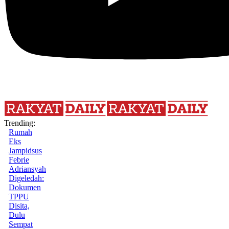
Trending:
Rumah
Eks
Jampidsus
Febrie
Adriansyah
Digeledah:
Dokumen
TPPU
Disita,
Dulu
Sempat