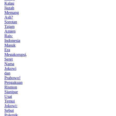
Kalau
Ijazah
Memang
Asli?
Sorotan
Tajam
Amien
Rais:
Indonesia
Masuk
Era
Megakorupsi,
Seret
Nama
Jokowi
dan
Prabowo!
Pengakuan
Rismon
Sianipar
Usai
Temui
Jokowi:
Sebut
Polemik