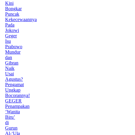
Kini
Bongkar
Puncak
Kekecewaannya
Pada
Jokowi
Geger
Isu
Prabowo
Mundur
dan
Gibran
Naik
Usai
Agustus?
Pengamat
Ungkap
Bocorannya!
GEGER
Penampakan
‘Wanita
Biru’
di
Gurun
Al-‘Ula