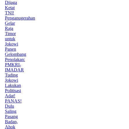
Dijaga
Ketat
TNI!
Penganugerahan
Gelar
Raja
Timor
untuk
Jokowi
Panen
Gelombang
Penolakan:
PMKRI-
IMADAR
Tuding
Jokowi
Lakukan
Politisasi
Adat!
PANAS!
Dulu
Saling
Pasang
Badan,
Ahok