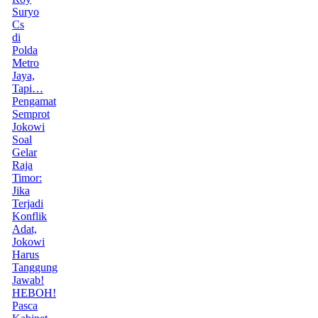
Suryo
Cs
di
Polda
Metro
Jaya,
Tapi…
Pengamat
Semprot
Jokowi
Soal
Gelar
Raja
Timor:
Jika
Terjadi
Konflik
Adat,
Jokowi
Harus
Tanggung
Jawab!
HEBOH!
Pasca