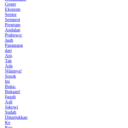
Geger
Ekonom
Senior
Semprot
Program
Andalan
Prabowo:
Jauh
Panggang
dari
Api,
Tak
Ada
Nilainya!
Sosok
Ini
Buka-
Bukaan!
Ijazah
Asli
Jokowi
Sudah
Ditunjukkan
Ke
Roy