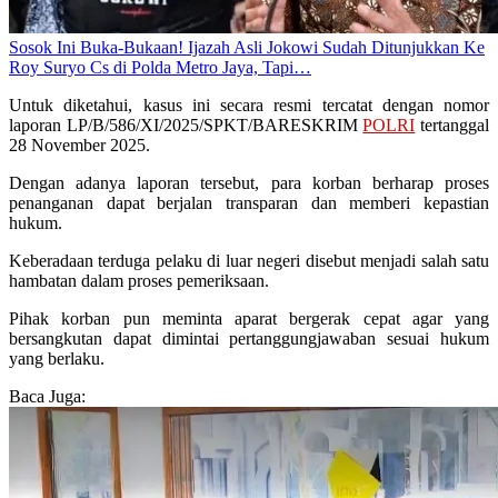
Sosok Ini Buka-Bukaan! Ijazah Asli Jokowi Sudah Ditunjukkan Ke
Roy Suryo Cs di Polda Metro Jaya, Tapi…
Untuk diketahui, kasus ini secara resmi tercatat dengan nomor
laporan LP/B/586/XI/2025/SPKT/BARESKRIM
POLRI
tertanggal
28 November 2025.
Dengan adanya laporan tersebut, para korban berharap proses
penanganan dapat berjalan transparan dan memberi kepastian
hukum.
Keberadaan terduga pelaku di luar negeri disebut menjadi salah satu
hambatan dalam proses pemeriksaan.
Pihak korban pun meminta aparat bergerak cepat agar yang
bersangkutan dapat dimintai pertanggungjawaban sesuai hukum
yang berlaku.
Baca Juga: