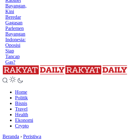
Kabinet
Bayangan,
Kini
Beredar
Gagasan
Parlemen
Bayangan
Indonesia:
Oposisi
Siap
Tancap
Gas?
Home
Politik
Bisnis
Travel
Health
Ekonomi
Crypto
Beranda
›
Peristiwa