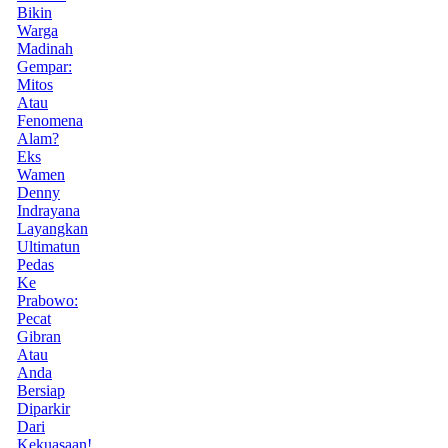
Bikin
Warga
Madinah
Gempar:
Mitos
Atau
Fenomena
Alam?
Eks
Wamen
Denny
Indrayana
Layangkan
Ultimatun
Pedas
Ke
Prabowo:
Pecat
Gibran
Atau
Anda
Bersiap
Diparkir
Dari
Kekuasaan!