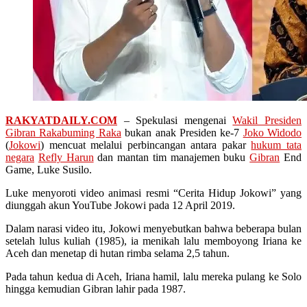
RAKYATDAILY.COM
– Spekulasi mengenai
Wakil Presiden
Gibran Rakabuming Raka
bukan anak Presiden ke-7
Joko Widodo
(
Jokowi
) mencuat melalui perbincangan antara pakar
hukum tata
negara
Refly Harun
dan mantan tim manajemen buku
Gibran
End
Game, Luke Susilo.
Luke menyoroti video animasi resmi “Cerita Hidup Jokowi” yang
diunggah akun YouTube Jokowi pada 12 April 2019.
Dalam narasi video itu, Jokowi menyebutkan bahwa beberapa bulan
setelah lulus kuliah (1985), ia menikah lalu memboyong Iriana ke
Aceh dan menetap di hutan rimba selama 2,5 tahun.
Pada tahun kedua di Aceh, Iriana hamil, lalu mereka pulang ke Solo
hingga kemudian Gibran lahir pada 1987.