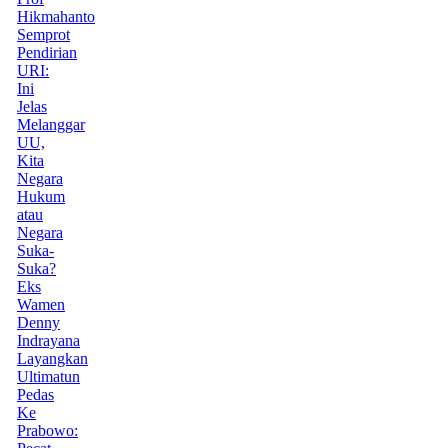
Hikmahanto
Semprot
Pendirian
URI:
Ini
Jelas
Melanggar
UU,
Kita
Negara
Hukum
atau
Negara
Suka-
Suka?
Eks
Wamen
Denny
Indrayana
Layangkan
Ultimatun
Pedas
Ke
Prabowo: