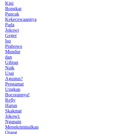
Kini
Bongkar
Puncak
Kekecewaannya
Pada
Jokowi
Geger
Isu
Prabowo
Mundur
dan
Gibran
Naik
Usai
Agustus?
Pengamat
Ungkap
Bocorannya!
Refly
Harun
Skakmat
Jokowi:
Ngapain
Mengkriminalkan
Orang