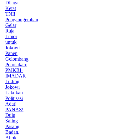
Dijaga
Ketat
TNI!
Penganugerahan
Gelar
Raja
Timor
untuk
Jokowi
Panen
Gelombang
Penolakan:
PMKRI-
IMADAR
Tuding
Jokowi
Lakukan
Politisasi
Adat!
PANAS!
Dulu
Saling
Pasang
Badan,
Ahok