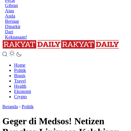
Pecat
Gibran
Atau
Anda
Bersiap
Diparkir
Dari
Kekuasaan!
Home
Politik
Bisnis
Travel
Health
Ekonomi
Crypto
Beranda
›
Politik
Geger di Medsos! Netizen