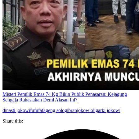
Misteri Pemilik Emas 74 Kg Bikin Publik Penasaran: Kejagung
Sengaja Rahasiakan Demi Alasan Ini?
dinasti jokowi
fufufafa
geng solo
gibran
jokowi
oligarki jokowi
Share this: