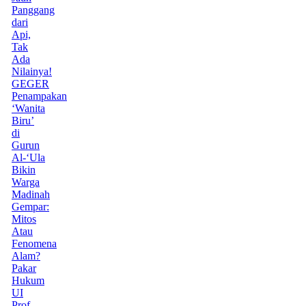
Panggang
dari
Api,
Tak
Ada
Nilainya!
GEGER
Penampakan
‘Wanita
Biru’
di
Gurun
Al-‘Ula
Bikin
Warga
Madinah
Gempar:
Mitos
Atau
Fenomena
Alam?
Pakar
Hukum
UI
Prof