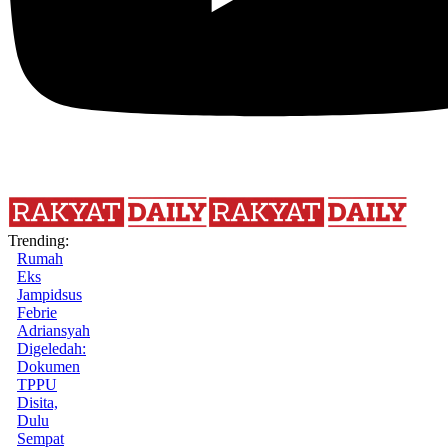
Trending:
Rumah
Eks
Jampidsus
Febrie
Adriansyah
Digeledah:
Dokumen
TPPU
Disita,
Dulu
Sempat