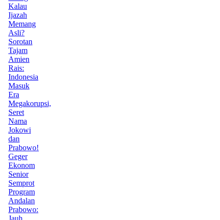
Kalau
Ijazah
Memang
Asli?
Sorotan
Tajam
Amien
Rais:
Indonesia
Masuk
Era
Megakorupsi,
Seret
Nama
Jokowi
dan
Prabowo!
Geger
Ekonom
Senior
Semprot
Program
Andalan
Prabowo:
Jauh