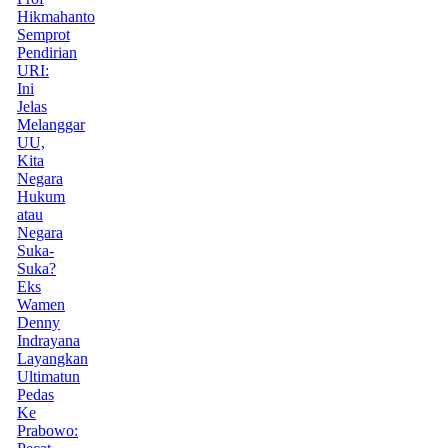
Hikmahanto
Semprot
Pendirian
URI:
Ini
Jelas
Melanggar
UU,
Kita
Negara
Hukum
atau
Negara
Suka-
Suka?
Eks
Wamen
Denny
Indrayana
Layangkan
Ultimatun
Pedas
Ke
Prabowo: