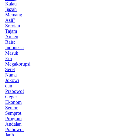
Kalau
Ijazah
Memang
Asli?
Sorotan
Tajam
Amien
Rais:
Indonesia
Masuk
Era
Megakorupsi,
Seret
Nama
Jokowi
dan
Prabowo!
Geger
Ekonom
Senior
Semprot
Program
Andalan
Prabowo:
Jauh