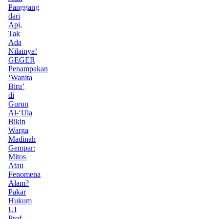
Panggang
dari
Api,
Tak
Ada
Nilainya!
GEGER
Penampakan
‘Wanita
Biru’
di
Gurun
Al-‘Ula
Bikin
Warga
Madinah
Gempar:
Mitos
Atau
Fenomena
Alam?
Pakar
Hukum
UI
Prof