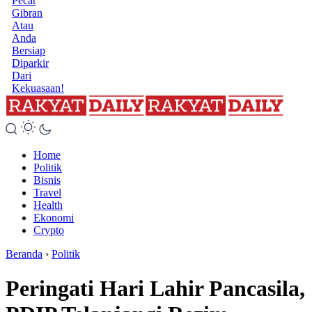
Pecat
Gibran
Atau
Anda
Bersiap
Diparkir
Dari
Kekuasaan!
Home
Politik
Bisnis
Travel
Health
Ekonomi
Crypto
Beranda
›
Politik
Peringati Hari Lahir Pancasila,