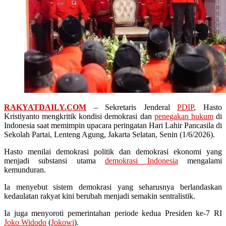
RAKYATDAILY.COM
– Sekretaris Jenderal
PDIP
, Hasto
Kristiyanto mengkritik kondisi demokrasi dan
penegakan hukum
di
Indonesia saat memimpin upacara peringatan Hari Lahir Pancasila di
Sekolah Partai, Lenteng Agung, Jakarta Selatan, Senin (1/6/2026).
Hasto menilai demokrasi politik dan demokrasi ekonomi yang
menjadi substansi utama
demokrasi Indonesia
mengalami
kemunduran.
Ia menyebut sistem demokrasi yang seharusnya berlandaskan
kedaulatan rakyat kini berubah menjadi semakin sentralistik.
Ia juga menyoroti pemerintahan periode kedua Presiden ke-7 RI
Joko Widodo
(
Jokowi
).