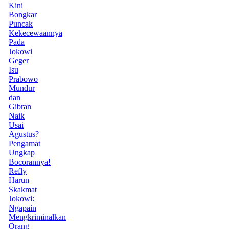
Kini
Bongkar
Puncak
Kekecewaannya
Pada
Jokowi
Geger
Isu
Prabowo
Mundur
dan
Gibran
Naik
Usai
Agustus?
Pengamat
Ungkap
Bocorannya!
Refly
Harun
Skakmat
Jokowi:
Ngapain
Mengkriminalkan
Orang