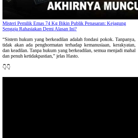
Misteri Pemilik Emas 74 Kg Bikin Publik Penasaran: Kejagung
Sengaja Rahasiakan Demi Alasan Ini?
“Sistem hukum yang berkeadilan adalah fondasi pokok. Tanpanya,
tidak akan ada penghormatan terhadap kemanusiaan, kerakyatan,
dan keadilan. Tanpa hukum yang berkeadilan, semua menjadi mahal
dan penuh ketidakpastian,” jelas Hasto.
👇👇