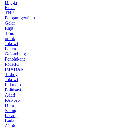
Dijaga
Ketat
TNI!
Penganugerahan
Gelar
Raja
Timor
untuk
Jokowi
Panen
Gelombang
Penolakan:
PMKRI-
IMADAR
Tuding
Jokowi
Lakukan
Politisasi
Adat!
PANAS!
Dulu
Saling
Pasang
Badan,
Ahok