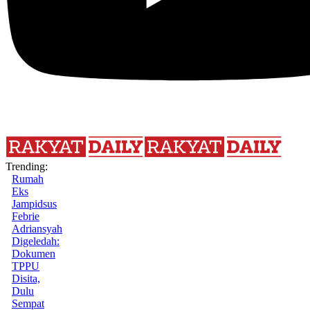
Trending:
Rumah
Eks
Jampidsus
Febrie
Adriansyah
Digeledah:
Dokumen
TPPU
Disita,
Dulu
Sempat