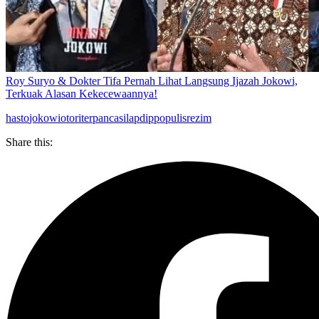
Roy Suryo & Dokter Tifa Pernah Lihat Langsung Ijazah Jokowi,
Terkuak Alasan Kekecewaannya!
hasto
jokowi
otoriter
pancasila
pdip
populis
rezim
Share this: