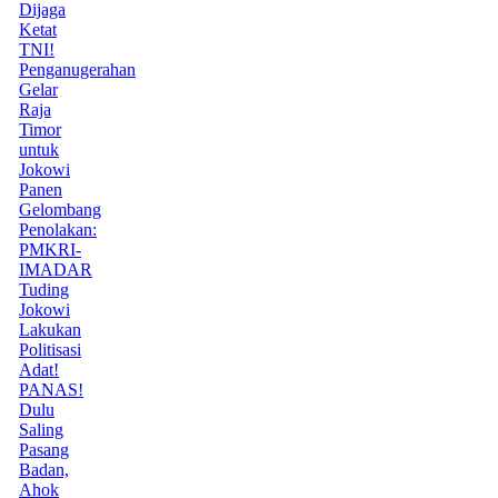
Dijaga
Ketat
TNI!
Penganugerahan
Gelar
Raja
Timor
untuk
Jokowi
Panen
Gelombang
Penolakan:
PMKRI-
IMADAR
Tuding
Jokowi
Lakukan
Politisasi
Adat!
PANAS!
Dulu
Saling
Pasang
Badan,
Ahok