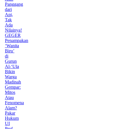
Panggang
dari
Api,
Tak
Ada
Nilainya!
GEGER
Penampakan
‘Wanita
Biru’
di
Gurun
Al-‘Ula
Bikin
Warga
Madinah
Gempar:
Mitos
Atau
Fenomena
Alam?
Pakar
Hukum
UI
Prof