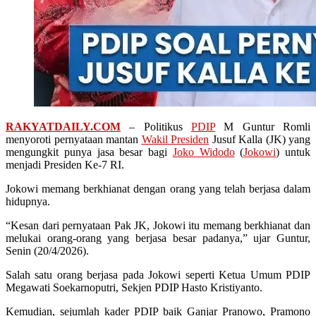
RAKYATDAILY.COM
– Politikus
PDIP
M Guntur Romli
menyoroti pernyataan mantan
Wakil Presiden
Jusuf Kalla (JK) yang
mengungkit punya jasa besar bagi
Joko Widodo
(
Jokowi
) untuk
menjadi Presiden Ke-7 RI.
Jokowi memang berkhianat dengan orang yang telah berjasa dalam
hidupnya.
“Kesan dari pernyataan Pak JK, Jokowi itu memang berkhianat dan
melukai orang-orang yang berjasa besar padanya,” ujar Guntur,
Senin (20/4/2026).
Salah satu orang berjasa pada Jokowi seperti Ketua Umum PDIP
Megawati Soekarnoputri, Sekjen PDIP Hasto Kristiyanto.
Kemudian, sejumlah kader PDIP baik Ganjar Pranowo, Pramono