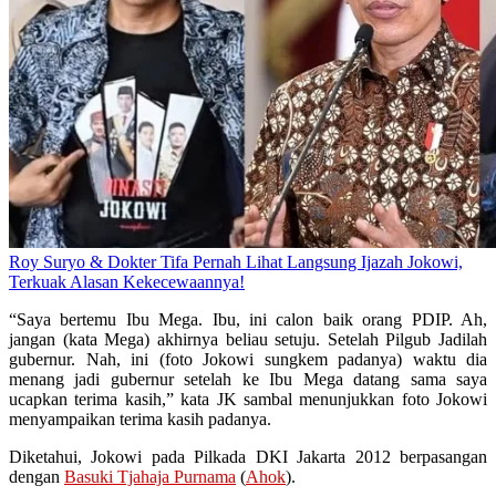
Roy Suryo & Dokter Tifa Pernah Lihat Langsung Ijazah Jokowi,
Terkuak Alasan Kekecewaannya!
“Saya bertemu Ibu Mega. Ibu, ini calon baik orang PDIP. Ah,
jangan (kata Mega) akhirnya beliau setuju. Setelah Pilgub Jadilah
gubernur. Nah, ini (foto Jokowi sungkem padanya) waktu dia
menang jadi gubernur setelah ke Ibu Mega datang sama saya
ucapkan terima kasih,” kata JK sambal menunjukkan foto Jokowi
menyampaikan terima kasih padanya.
Diketahui, Jokowi pada Pilkada DKI Jakarta 2012 berpasangan
dengan
Basuki Tjahaja Purnama
(
Ahok
).