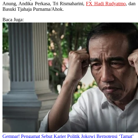
Anung, Andika Perkasa, Tri Rismaharini,
FX Hadi Rudyatmo
, dan
Basuki Tjahaja Purnama/Ahok.
Baca Juga:
Gempar! Pengamat Sebut Karier Politik Jokowi Berpotensi ‘Tamat’