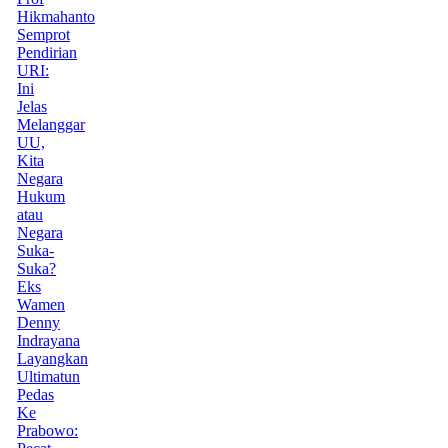
Hikmahanto
Semprot
Pendirian
URI:
Ini
Jelas
Melanggar
UU,
Kita
Negara
Hukum
atau
Negara
Suka-
Suka?
Eks
Wamen
Denny
Indrayana
Layangkan
Ultimatun
Pedas
Ke
Prabowo: