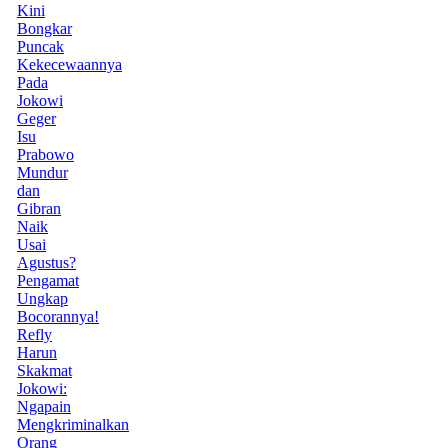
Kini
Bongkar
Puncak
Kekecewaannya
Pada
Jokowi
Geger
Isu
Prabowo
Mundur
dan
Gibran
Naik
Usai
Agustus?
Pengamat
Ungkap
Bocorannya!
Refly
Harun
Skakmat
Jokowi:
Ngapain
Mengkriminalkan
Orang