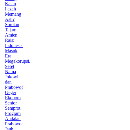
Kalau
Ijazah
Memang
Asli?
Sorotan
Tajam
Amien
Rais:
Indonesia
Masuk
Era
Megakorupsi,
Seret
Nama
Jokowi
dan
Prabowo!
Geger
Ekonom
Senior
Semprot
Program
Andalan
Prabowo:
Jauh