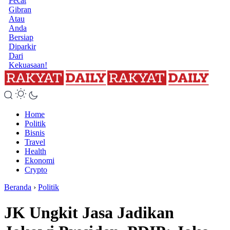
Pecat
Gibran
Atau
Anda
Bersiap
Diparkir
Dari
Kekuasaan!
Home
Politik
Bisnis
Travel
Health
Ekonomi
Crypto
Beranda
›
Politik
JK Ungkit Jasa Jadikan