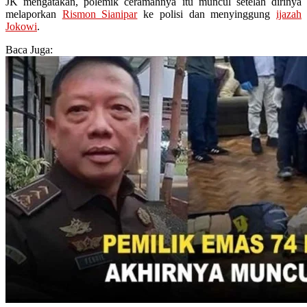
JK mengatakan, polemik ceramahnya itu muncul setelah dirinya
melaporkan
Rismon Sianipar
ke polisi dan menyinggung
ijazah
Jokowi
.
Baca Juga: