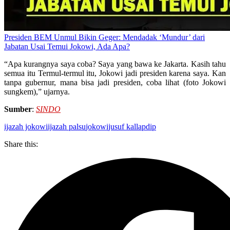
Presiden BEM Unmul Bikin Geger: Mendadak ‘Mundur’ dari
Jabatan Usai Temui Jokowi, Ada Apa?
“Apa kurangnya saya coba? Saya yang bawa ke Jakarta. Kasih tahu
semua itu Termul-termul itu, Jokowi jadi presiden karena saya. Kan
tanpa gubernur, mana bisa jadi presiden, coba lihat (foto Jokowi
sungkem),” ujarnya.
Sumber
:
SINDO
ijazah jokowi
ijazah palsu
jokowi
jusuf kalla
pdip
Share this: