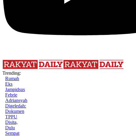
Trending:
Rumah
Eks
Jampidsus
Febrie
Adriansyah
Digeledah:
Dokumen
TPPU
Disita,
Dulu
Sempat