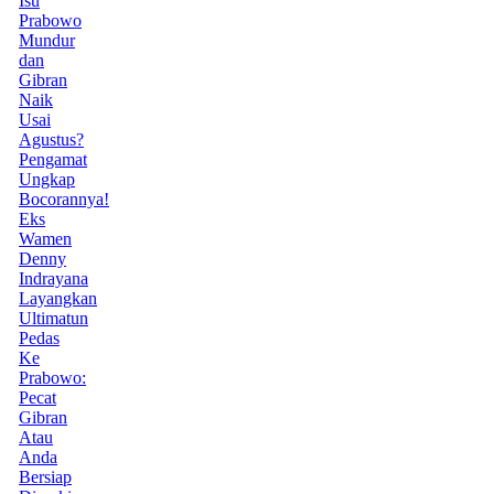
Isu
Prabowo
Mundur
dan
Gibran
Naik
Usai
Agustus?
Pengamat
Ungkap
Bocorannya!
Eks
Wamen
Denny
Indrayana
Layangkan
Ultimatun
Pedas
Ke
Prabowo:
Pecat
Gibran
Atau
Anda
Bersiap