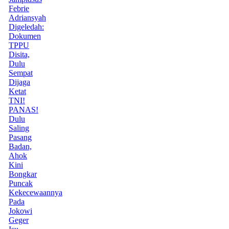
Febrie
Adriansyah
Digeledah:
Dokumen
TPPU
Disita,
Dulu
Sempat
Dijaga
Ketat
TNI!
PANAS!
Dulu
Saling
Pasang
Badan,
Ahok
Kini
Bongkar
Puncak
Kekecewaannya
Pada
Jokowi
Geger