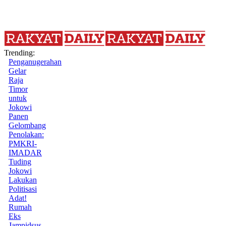
Trending:
Penganugerahan
Gelar
Raja
Timor
untuk
Jokowi
Panen
Gelombang
Penolakan:
PMKRI-
IMADAR
Tuding
Jokowi
Lakukan
Politisasi
Adat!
Rumah
Eks
Jampidsus