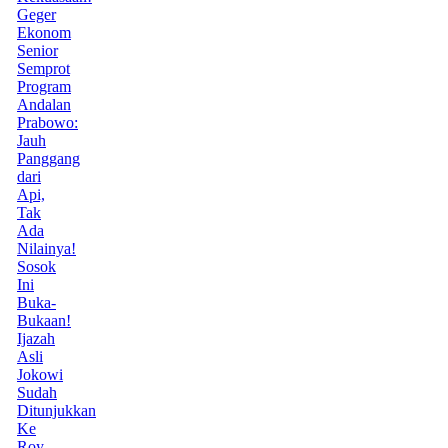
Geger
Ekonom
Senior
Semprot
Program
Andalan
Prabowo:
Jauh
Panggang
dari
Api,
Tak
Ada
Nilainya!
Sosok
Ini
Buka-
Bukaan!
Ijazah
Asli
Jokowi
Sudah
Ditunjukkan
Ke
Roy