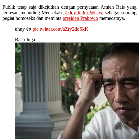
Publik tetap saja dikejutkan dengan pernyataan Amien Rais yang
terkesan menuding Mensekab
Teddy Indra Wijaya
sebagai seorang
pegiat homoseks dan meminta
presiden Prabowo
memecatnya.
uhuy 😍
pic.twitter.com/aZry2doSkK
Baca Juga: