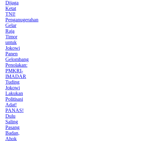
Dijaga
Ketat
TNI!
Penganugerahan
Gelar
Raja
Timor
untuk
Jokowi
Panen
Gelombang
Penolakan:
PMKRI-
IMADAR
Tuding
Jokowi
Lakukan
Politisasi
Adat!
PANAS!
Dulu
Saling
Pasang
Badan,
Ahok