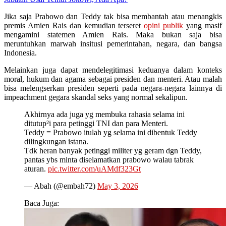
Jika saja Prabowo dan Teddy tak bisa membantah atau menangkis
premis Amien Rais dan kemudian terseret
opini publik
yang masif
mengamini statemen Amien Rais. Maka bukan saja bisa
meruntuhkan marwah insitusi pemerintahan, negara, dan bangsa
Indonesia.
Melainkan juga dapat mendelegitimasi keduanya dalam konteks
moral, hukum dan agama sebagai presiden dan menteri. Atau malah
bisa melengserkan presiden seperti pada negara-negara lainnya di
impeachment gegara skandal seks yang normal sekalipun.
Akhirnya ada juga yg membuka rahasia selama ini
ditutup²i para petinggi TNI dan para Menteri.
Teddy = Prabowo itulah yg selama ini dibentuk Teddy
dilingkungan istana.
Tdk heran banyak petinggi militer yg geram dgn Teddy,
pantas ybs minta diselamatkan prabowo walau tabrak
aturan.
pic.twitter.com/uAMdf323Gt
— Abah (@embah72)
May 3, 2026
Baca Juga: