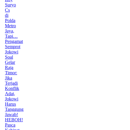
Suryo
Cs
di
Polda
Metro
Jaya,
Tapi…
Pengamat
Semprot
Jokowi
Soal
Gelar
Raja
Timor:
Jika
Terjadi
Konflik
Adat,
Jokowi
Harus
Tanggung
Jawab!
HEBOH!
Pasca