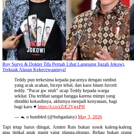
Roy Suryo & Dokter Tifa Pernah Lihat Langsung Ijazah Jokowi,
Terkuak Alasan Kekecewaannya!
Teddy pun terkesima kepada pacarnya dengan rambut
yang acak acakan, biceps tebal, dan kaos hitam favorit
teddy. “Pacar gw ntuh” ucap Teddy kepada warga
sekitar. Dia terlihat sangat bangga karena mimpi yang
dimiliki kekasihnya, akhirnya menjadi kenyataan, bagi
bagi kaos ♥️
https://t.co/zZrE2VgxPH
— 🐁 o humbled (@bubgadaisy)
May 3, 2026
Tapi tetap harus diingat, Amien Rais bukan sosok kaleng-kaleng
atau tipikal anak mami yang planga-plongo. Beliau bukan orang