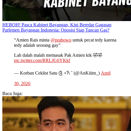
HEBOH! Pasca Kabinet Bayangan, Kini Beredar Gagasan
Parlemen Bayangan Indonesia: Oposisi Siap Tancap Gas?
“Amien Rais minta
@prabowo
untuk pecat tedy karena
tedy adalah seorang gay”
Lah dalah malah memasak Pak Amien kik 🤣🤣
pic.twitter.com/RRLJG6YKkf
— Korban Ceklist Satu ༊ ⋆𐙚 ˚ (@AnKiiim_)
April
30, 2026
Baca Juga: