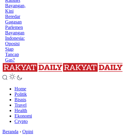
Kabinet
Bayangan,
Kini
Beredar
Gagasan
Parlemen
Bayangan
Indonesia:
Oposisi
Siap
Tancap
Gas?
Home
Politik
Bisnis
Travel
Health
Ekonomi
Crypto
Beranda
›
Opini