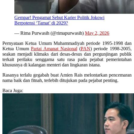
Gempar! Pengamat Sebut Karier Politik Jokowi
Berpotensi ‘Tamat’ di 2029?
— Rima Purwasih (@rimapurwasih)
May 2, 2026
Pernyataan Ketua Umum Muhammadiyah periode 1995-1998 dan
Ketua Umum
Partai Amanat Nasional
(
PAN
) periode 1998-2005,
seakan menjadi klimaks dari desas-desus dan pergunjingan publik
terkait perilaku senggama satu rasa pada pejabat pemerintahan
khususnya di kalangan menteri dan lingkaran istana.
Rasanya terlalu gegabah buat Amien Rais melontarkan pencemaran
nama baik dan fitnah, terlebih ditujukan pada pejabat penting.
Baca Juga: