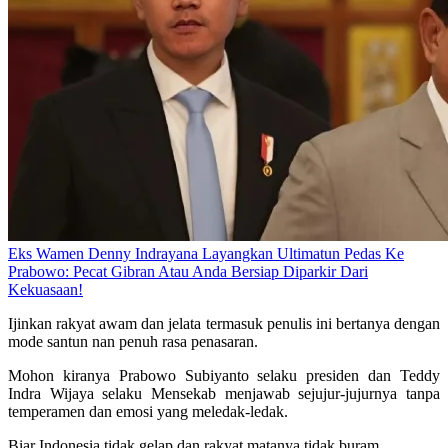
Eks Wamen Denny Indrayana Layangkan Ultimatun Pedas Ke
Prabowo: Pecat Gibran Atau Anda Bersiap Diparkir Dari
Kekuasaan!
Ijinkan rakyat awam dan jelata termasuk penulis ini bertanya dengan
mode santun nan penuh rasa penasaran.
Mohon kiranya Prabowo Subiyanto selaku presiden dan Teddy
Indra Wijaya selaku Mensekab menjawab sejujur-jujurnya tanpa
temperamen dan emosi yang meledak-ledak.
Biar Indonesia tidak gelap dan rakyat matanya tidak buram.