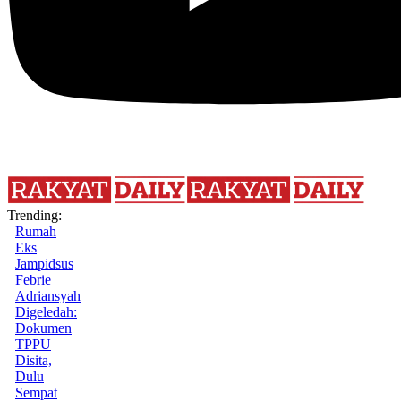
Trending:
Rumah
Eks
Jampidsus
Febrie
Adriansyah
Digeledah:
Dokumen
TPPU
Disita,
Dulu
Sempat