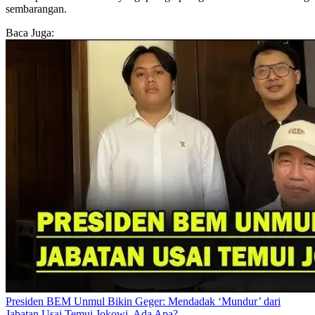
sembarangan.
Baca Juga:
Presiden BEM Unmul Bikin Geger: Mendadak ‘Mundur’ dari
Jabatan Usai Temui Jokowi, Ada Apa?