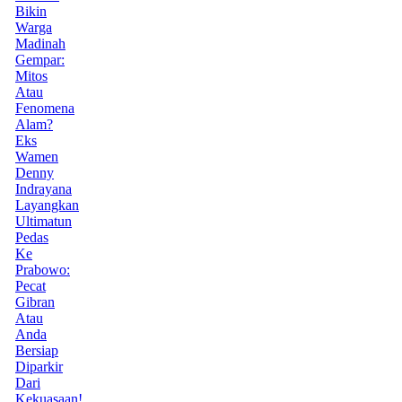
Bikin
Warga
Madinah
Gempar:
Mitos
Atau
Fenomena
Alam?
Eks
Wamen
Denny
Indrayana
Layangkan
Ultimatun
Pedas
Ke
Prabowo:
Pecat
Gibran
Atau
Anda
Bersiap
Diparkir
Dari
Kekuasaan!