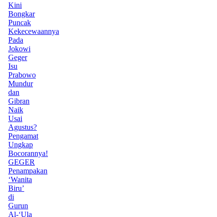
Kini
Bongkar
Puncak
Kekecewaannya
Pada
Jokowi
Geger
Isu
Prabowo
Mundur
dan
Gibran
Naik
Usai
Agustus?
Pengamat
Ungkap
Bocorannya!
GEGER
Penampakan
‘Wanita
Biru’
di
Gurun
Al-‘Ula