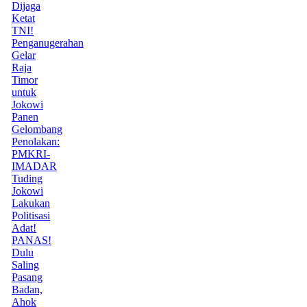
Dijaga
Ketat
TNI!
Penganugerahan
Gelar
Raja
Timor
untuk
Jokowi
Panen
Gelombang
Penolakan:
PMKRI-
IMADAR
Tuding
Jokowi
Lakukan
Politisasi
Adat!
PANAS!
Dulu
Saling
Pasang
Badan,
Ahok