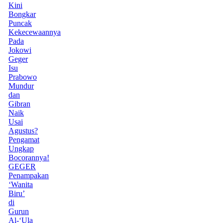
Kini
Bongkar
Puncak
Kekecewaannya
Pada
Jokowi
Geger
Isu
Prabowo
Mundur
dan
Gibran
Naik
Usai
Agustus?
Pengamat
Ungkap
Bocorannya!
GEGER
Penampakan
‘Wanita
Biru’
di
Gurun
Al-‘Ula