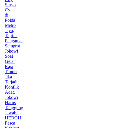
Suryo
Cs
di
Polda
Metro
Jaya,
Tapi…
Pengamat
Semprot
Jokowi
Soal
Gelar
Raja
Timor:
Jika
Terjadi
Konflik
Adat,
Jokowi
Harus
Tanggung
Jawab!
HEBOH!
Pasca