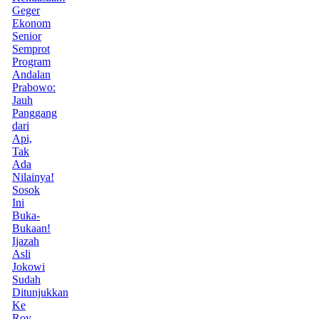
Geger
Ekonom
Senior
Semprot
Program
Andalan
Prabowo:
Jauh
Panggang
dari
Api,
Tak
Ada
Nilainya!
Sosok
Ini
Buka-
Bukaan!
Ijazah
Asli
Jokowi
Sudah
Ditunjukkan
Ke
Roy