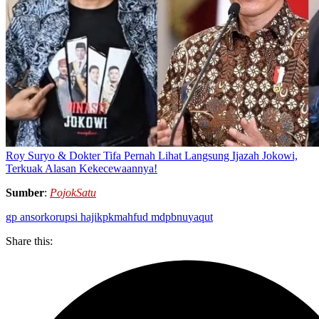
Roy Suryo & Dokter Tifa Pernah Lihat Langsung Ijazah Jokowi,
Terkuak Alasan Kekecewaannya!
Sumber
:
PojokSatu
gp ansor
korupsi haji
kpk
mahfud md
pbnu
yaqut
Share this: