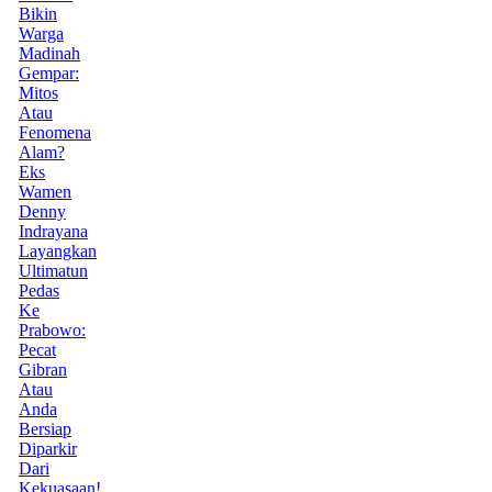
Bikin
Warga
Madinah
Gempar:
Mitos
Atau
Fenomena
Alam?
Eks
Wamen
Denny
Indrayana
Layangkan
Ultimatun
Pedas
Ke
Prabowo:
Pecat
Gibran
Atau
Anda
Bersiap
Diparkir
Dari
Kekuasaan!