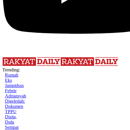
Trending:
Rumah
Eks
Jampidsus
Febrie
Adriansyah
Digeledah:
Dokumen
TPPU
Disita,
Dulu
Sempat