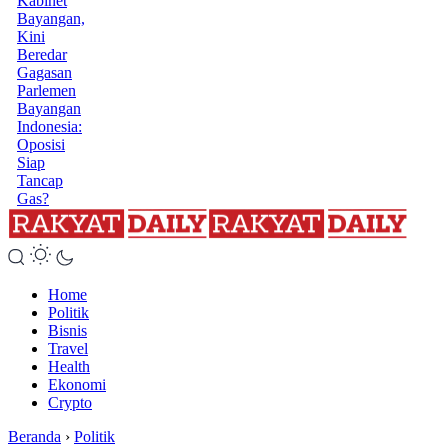
Kabinet
Bayangan,
Kini
Beredar
Gagasan
Parlemen
Bayangan
Indonesia:
Oposisi
Siap
Tancap
Gas?
Home
Politik
Bisnis
Travel
Health
Ekonomi
Crypto
Beranda
›
Politik