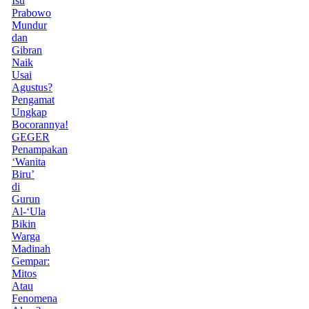
Isu
Prabowo
Mundur
dan
Gibran
Naik
Usai
Agustus?
Pengamat
Ungkap
Bocorannya!
GEGER
Penampakan
‘Wanita
Biru’
di
Gurun
Al-‘Ula
Bikin
Warga
Madinah
Gempar:
Mitos
Atau
Fenomena