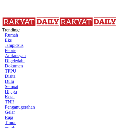
Trending:
Rumah
Eks
Jampidsus
Febrie
Adriansyah
Digeledah:
Dokumen
TPPU
Disita,
Dulu
Sempat
Dijaga
Ketat
TNI!
Penganugerahan
Gelar
Raja
Timor
untuk