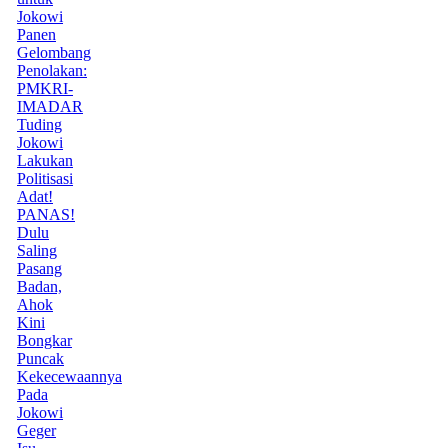
Jokowi
Panen
Gelombang
Penolakan:
PMKRI-
IMADAR
Tuding
Jokowi
Lakukan
Politisasi
Adat!
PANAS!
Dulu
Saling
Pasang
Badan,
Ahok
Kini
Bongkar
Puncak
Kekecewaannya
Pada
Jokowi
Geger