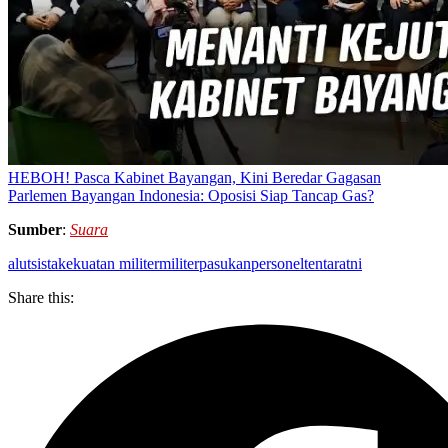
HEBOH! Pasca Kabinet Bayangan, Kini Beredar Gagasan
Parlemen Bayangan Indonesia: Oposisi Siap Tancap Gas?
Sumber
:
Suara
alutsista
kekuatan militer
militer
pasukan
personel
tentara
tni
Share this: