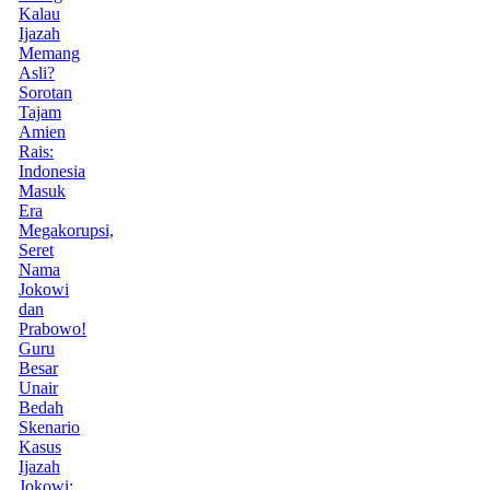
Kalau
Ijazah
Memang
Asli?
Sorotan
Tajam
Amien
Rais:
Indonesia
Masuk
Era
Megakorupsi,
Seret
Nama
Jokowi
dan
Prabowo!
Guru
Besar
Unair
Bedah
Skenario
Kasus
Ijazah
Jokowi: