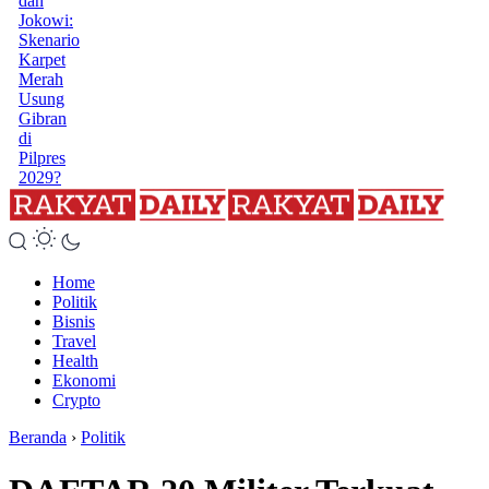
dan
Jokowi:
Skenario
Karpet
Merah
Usung
Gibran
di
Pilpres
2029?
Home
Politik
Bisnis
Travel
Health
Ekonomi
Crypto
Beranda
›
Politik