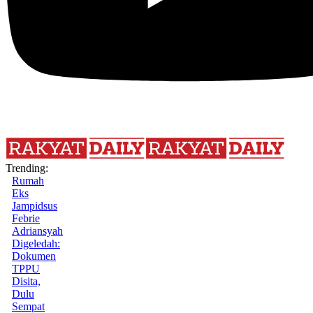
Trending:
Rumah
Eks
Jampidsus
Febrie
Adriansyah
Digeledah:
Dokumen
TPPU
Disita,
Dulu
Sempat