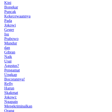
Kini
Bongkar
Puncak
Kekecewaannya
Pada
Jokowi
Geger
Isu
Prabowo
Mundur
dan
Gibran
Naik
Usai
Agustus?
Pengamat
Ungkap
Bocorannya!
Refly
Harun
Skakmat
Jokowi:
Ngapain
Mengkriminalkan
Orang