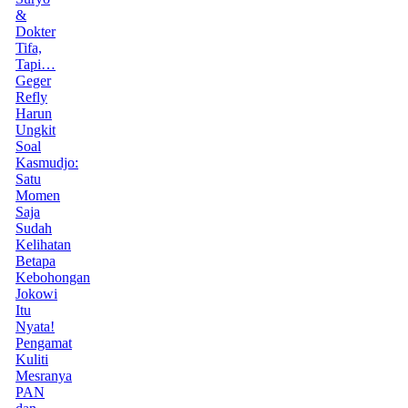
&
Dokter
Tifa,
Tapi…
Geger
Refly
Harun
Ungkit
Soal
Kasmudjo:
Satu
Momen
Saja
Sudah
Kelihatan
Betapa
Kebohongan
Jokowi
Itu
Nyata!
Pengamat
Kuliti
Mesranya
PAN