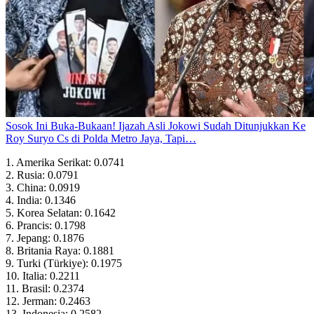
Sosok Ini Buka-Bukaan! Ijazah Asli Jokowi Sudah Ditunjukkan Ke
Roy Suryo Cs di Polda Metro Jaya, Tapi…
1. Amerika Serikat: 0.0741
2. Rusia: 0.0791
3. China: 0.0919
4. India: 0.1346
5. Korea Selatan: 0.1642
6. Prancis: 0.1798
7. Jepang: 0.1876
8. Britania Raya: 0.1881
9. Turki (Türkiye): 0.1975
10. Italia: 0.2211
11. Brasil: 0.2374
12. Jerman: 0.2463
13. Indonesia: 0.2582