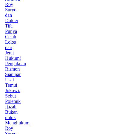
Roy
Suryo
dan
Dokter
Tifa
Punya
Celah
Lolos
dari
Jerat
Hukum!
Pengakuan
Rismon
Sianipar
Usai
Temui
Jokowi:
Sebut
Polemik
Ijazah
Bukan
untuk
Menghukum
Roy
Suryo