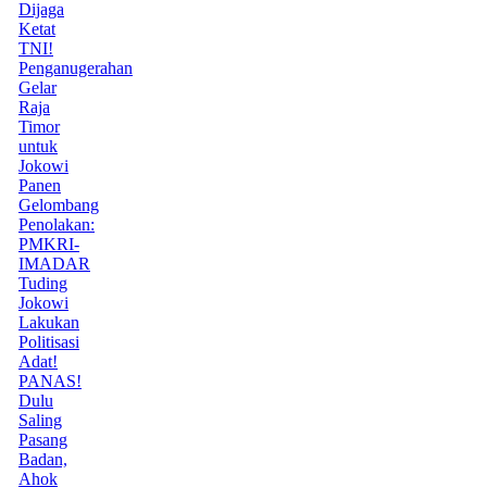
Dijaga
Ketat
TNI!
Penganugerahan
Gelar
Raja
Timor
untuk
Jokowi
Panen
Gelombang
Penolakan:
PMKRI-
IMADAR
Tuding
Jokowi
Lakukan
Politisasi
Adat!
PANAS!
Dulu
Saling
Pasang
Badan,
Ahok