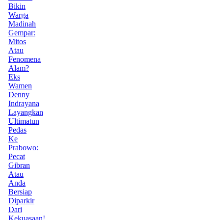
Bikin
Warga
Madinah
Gempar:
Mitos
Atau
Fenomena
Alam?
Eks
Wamen
Denny
Indrayana
Layangkan
Ultimatun
Pedas
Ke
Prabowo:
Pecat
Gibran
Atau
Anda
Bersiap
Diparkir
Dari
Kekuasaan!