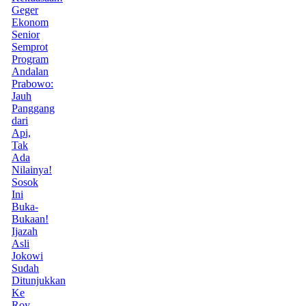
Geger
Ekonom
Senior
Semprot
Program
Andalan
Prabowo:
Jauh
Panggang
dari
Api,
Tak
Ada
Nilainya!
Sosok
Ini
Buka-
Bukaan!
Ijazah
Asli
Jokowi
Sudah
Ditunjukkan
Ke
Roy