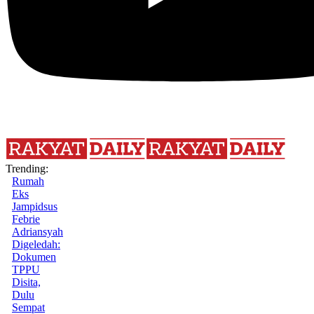
Trending:
Rumah
Eks
Jampidsus
Febrie
Adriansyah
Digeledah:
Dokumen
TPPU
Disita,
Dulu
Sempat