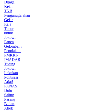
Dijaga
Ketat
TNI!
Penganugerahan
Gelar
Raja
Timor
untuk
Jokowi
Panen
Gelombang
Penolakan:
PMKRI-
IMADAR
Tuding
Jokowi
Lakukan
Politisasi
Adat!
PANAS!
Dulu
Saling
Pasang
Badan,
Ahok