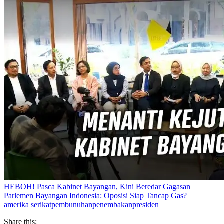
HEBOH! Pasca Kabinet Bayangan, Kini Beredar Gagasan
Parlemen Bayangan Indonesia: Oposisi Siap Tancap Gas?
amerika serikat
pembunuhan
penembakan
presiden
Share this: