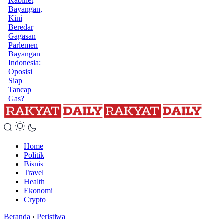
Kabinet
Bayangan,
Kini
Beredar
Gagasan
Parlemen
Bayangan
Indonesia:
Oposisi
Siap
Tancap
Gas?
Home
Politik
Bisnis
Travel
Health
Ekonomi
Crypto
Beranda
›
Peristiwa