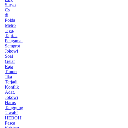
Suryo
Cs
di
Polda
Metro
Jaya,
Tapi…
Pengamat
Semprot
Jokowi
Soal
Gelar
Raja
Timor:
Jika
Terjadi
Konflik
Adat,
Jokowi
Harus
Tanggung
Jawab!
HEBOH!
Pasca