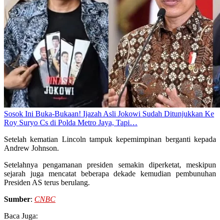
Sosok Ini Buka-Bukaan! Ijazah Asli Jokowi Sudah Ditunjukkan Ke
Roy Suryo Cs di Polda Metro Jaya, Tapi…
Setelah kematian Lincoln tampuk kepemimpinan berganti kepada
Andrew Johnson.
Setelahnya pengamanan presiden semakin diperketat, meskipun
sejarah juga mencatat beberapa dekade kemudian pembunuhan
Presiden AS terus berulang.
Sumber
:
CNBC
Baca Juga: