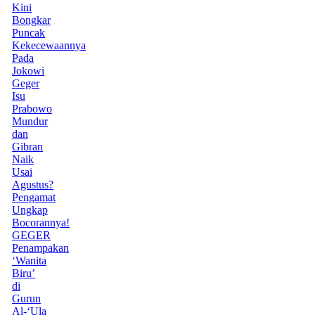
Kini
Bongkar
Puncak
Kekecewaannya
Pada
Jokowi
Geger
Isu
Prabowo
Mundur
dan
Gibran
Naik
Usai
Agustus?
Pengamat
Ungkap
Bocorannya!
GEGER
Penampakan
‘Wanita
Biru’
di
Gurun
Al-‘Ula