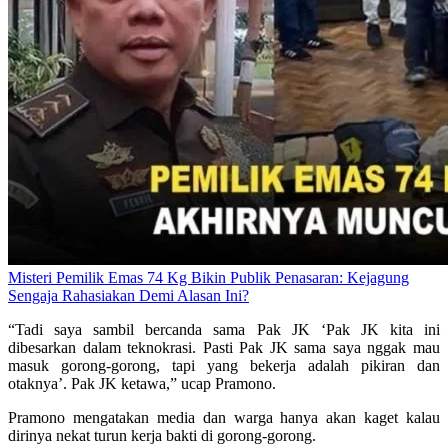
Misteri Pemilik Emas 74 Kg Bikin Publik Penasaran: Kejagung
Sengaja Rahasiakan Demi Alasan Ini?
“Tadi saya sambil bercanda sama Pak JK ‘Pak JK kita ini
dibesarkan dalam teknokrasi. Pasti Pak JK sama saya nggak mau
masuk gorong-gorong, tapi yang bekerja adalah pikiran dan
otaknya’. Pak JK ketawa,” ucap Pramono.
Pramono mengatakan media dan warga hanya akan kaget kalau
dirinya nekat turun kerja bakti di gorong-gorong.