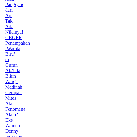
Panggang
dari
Api,
Tak
Ada
Nilainya!
GEGER
Penampakan
‘Wanita
Biru’
di
Gurun
Al-‘Ula
Bikin
Warga
Madinah
Gempar:
Mitos
Atau
Fenomena
Alam?
Eks
Wamen
Denny
Indrayana