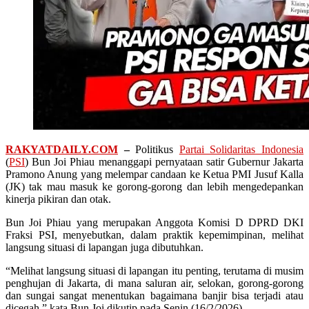
RAKYATDAILY.COM
–
Politikus
Partai Solidaritas Indonesia
(
PSI
) Bun Joi Phiau menanggapi pernyataan satir Gubernur Jakarta
Pramono Anung yang melempar candaan ke Ketua PMI Jusuf Kalla
(JK) tak mau masuk ke gorong-gorong dan lebih mengedepankan
kinerja pikiran dan otak.
Bun Joi Phiau yang merupakan Anggota Komisi D DPRD DKI
Fraksi PSI, menyebutkan, dalam praktik kepemimpinan, melihat
langsung situasi di lapangan juga dibutuhkan.
“Melihat langsung situasi di lapangan itu penting, terutama di musim
penghujan di Jakarta, di mana saluran air, selokan, gorong-gorong
dan sungai sangat menentukan bagaimana banjir bisa terjadi atau
dicegah,” kata Bun Joi dikutip pada Senin (16/2/2026).