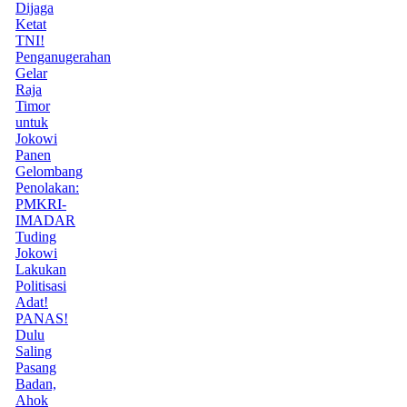
Dijaga
Ketat
TNI!
Penganugerahan
Gelar
Raja
Timor
untuk
Jokowi
Panen
Gelombang
Penolakan:
PMKRI-
IMADAR
Tuding
Jokowi
Lakukan
Politisasi
Adat!
PANAS!
Dulu
Saling
Pasang
Badan,
Ahok