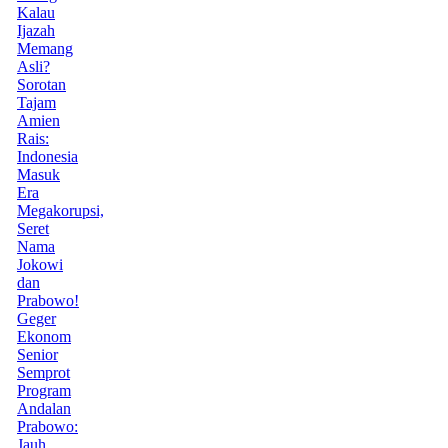
Kalau
Ijazah
Memang
Asli?
Sorotan
Tajam
Amien
Rais:
Indonesia
Masuk
Era
Megakorupsi,
Seret
Nama
Jokowi
dan
Prabowo!
Geger
Ekonom
Senior
Semprot
Program
Andalan
Prabowo:
Jauh