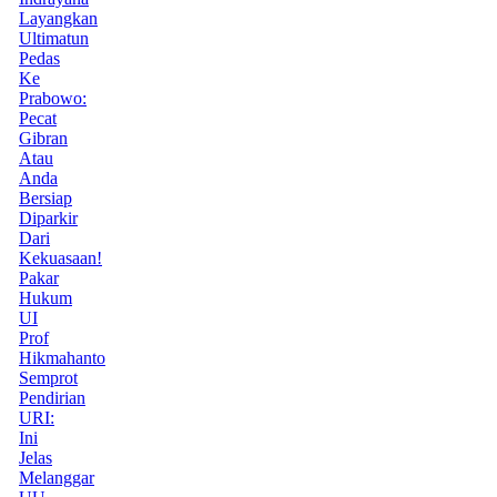
Layangkan
Ultimatun
Pedas
Ke
Prabowo:
Pecat
Gibran
Atau
Anda
Bersiap
Diparkir
Dari
Kekuasaan!
Pakar
Hukum
UI
Prof
Hikmahanto
Semprot
Pendirian
URI:
Ini
Jelas
Melanggar