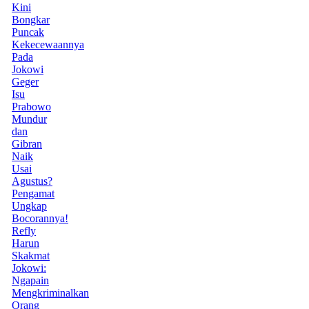
Kini
Bongkar
Puncak
Kekecewaannya
Pada
Jokowi
Geger
Isu
Prabowo
Mundur
dan
Gibran
Naik
Usai
Agustus?
Pengamat
Ungkap
Bocorannya!
Refly
Harun
Skakmat
Jokowi:
Ngapain
Mengkriminalkan
Orang