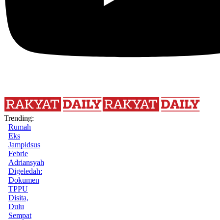
Trending:
Rumah
Eks
Jampidsus
Febrie
Adriansyah
Digeledah:
Dokumen
TPPU
Disita,
Dulu
Sempat