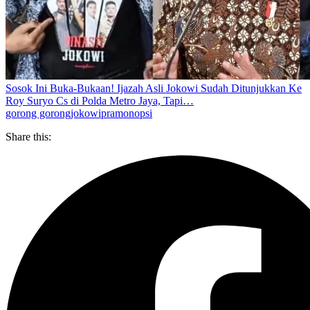
Sosok Ini Buka-Bukaan! Ijazah Asli Jokowi Sudah Ditunjukkan Ke
Roy Suryo Cs di Polda Metro Jaya, Tapi…
gorong gorong
jokowi
pramono
psi
Share this: