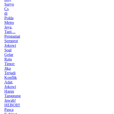
Suryo
Cs
di
Polda
Metro
Jaya,
Tapi…
Pengamat
Semprot
Jokowi
Soal
Gelar
Raja
Timor:
Jika
Terjadi
Konflik
Adat,
Jokowi
Harus
Tanggung
Jawab!
HEBOH!
Pasca