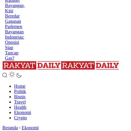
Kabinet
Bayangan,
Kini
Beredar
Gagasan
Parlemen
Bayangan
Indonesia:
Oposisi
Siap
Tancap
Gas?
Home
Politik
Bisnis
Travel
Health
Ekonomi
Crypto
Beranda
›
Ekonomi