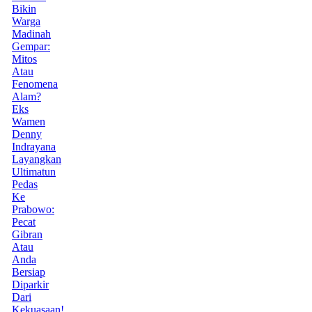
Bikin
Warga
Madinah
Gempar:
Mitos
Atau
Fenomena
Alam?
Eks
Wamen
Denny
Indrayana
Layangkan
Ultimatun
Pedas
Ke
Prabowo:
Pecat
Gibran
Atau
Anda
Bersiap
Diparkir
Dari
Kekuasaan!