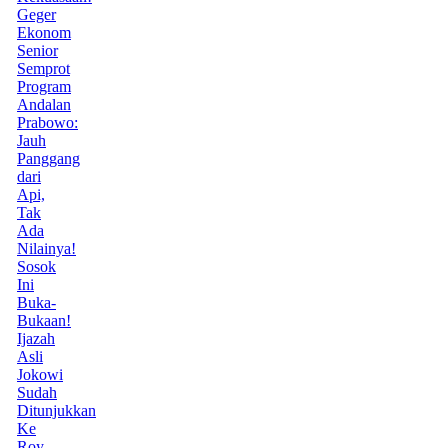
Geger
Ekonom
Senior
Semprot
Program
Andalan
Prabowo:
Jauh
Panggang
dari
Api,
Tak
Ada
Nilainya!
Sosok
Ini
Buka-
Bukaan!
Ijazah
Asli
Jokowi
Sudah
Ditunjukkan
Ke
Roy