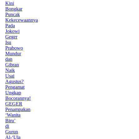
Kini
Bongkar
Puncak
Kekecewaannya
Pada
Jokowi
Geger
Isu
Prabowo
Mundur
dan
Gibran
Naik
Usai
Agustus?
Pengamat
Ungkap
Bocorannya!
GEGER
Penampakan
‘Wanita
Biru’
di
Gurun
Al-‘Ula