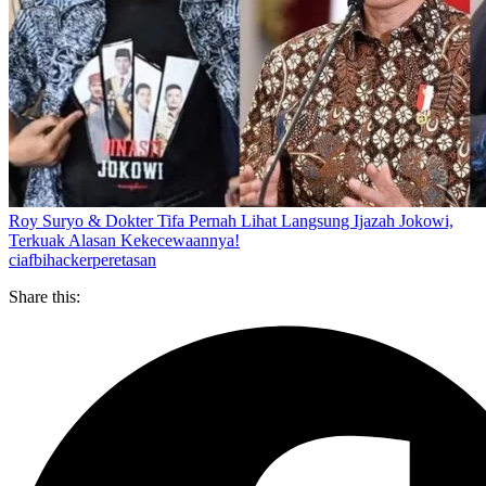
Roy Suryo & Dokter Tifa Pernah Lihat Langsung Ijazah Jokowi,
Terkuak Alasan Kekecewaannya!
cia
fbi
hacker
peretasan
Share this: