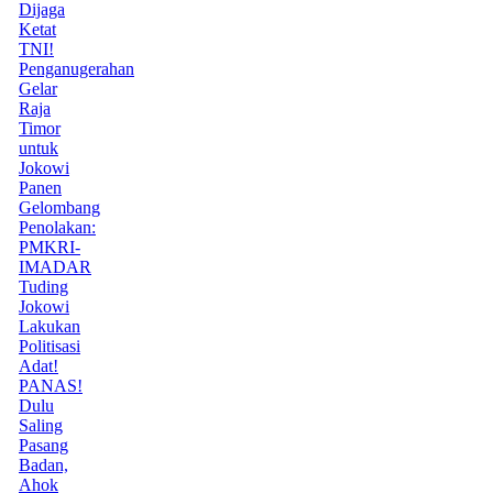
Dijaga
Ketat
TNI!
Penganugerahan
Gelar
Raja
Timor
untuk
Jokowi
Panen
Gelombang
Penolakan:
PMKRI-
IMADAR
Tuding
Jokowi
Lakukan
Politisasi
Adat!
PANAS!
Dulu
Saling
Pasang
Badan,
Ahok