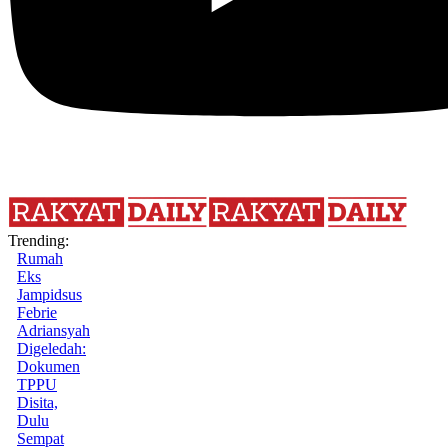
Trending:
Rumah
Eks
Jampidsus
Febrie
Adriansyah
Digeledah:
Dokumen
TPPU
Disita,
Dulu
Sempat