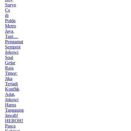
Suryo
Cs
di
Polda
Metro
Jaya,
Tapi…
Pengamat
Semprot
Jokowi
Soal
Gelar
Raja
Timor:
Jika
Terjadi
Konflik
Adat,
Jokowi
Harus
Tanggung
Jawab!
HEBOH!
Pasca