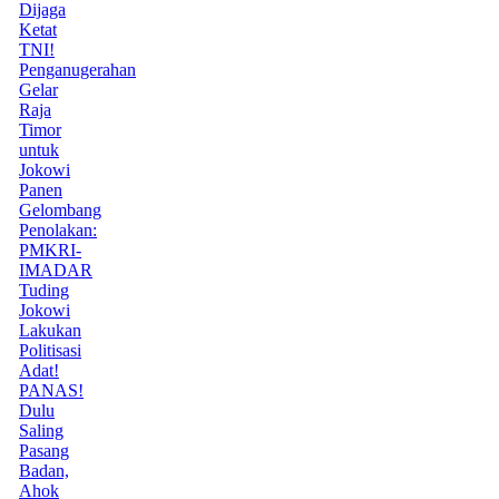
Dijaga
Ketat
TNI!
Penganugerahan
Gelar
Raja
Timor
untuk
Jokowi
Panen
Gelombang
Penolakan:
PMKRI-
IMADAR
Tuding
Jokowi
Lakukan
Politisasi
Adat!
PANAS!
Dulu
Saling
Pasang
Badan,
Ahok