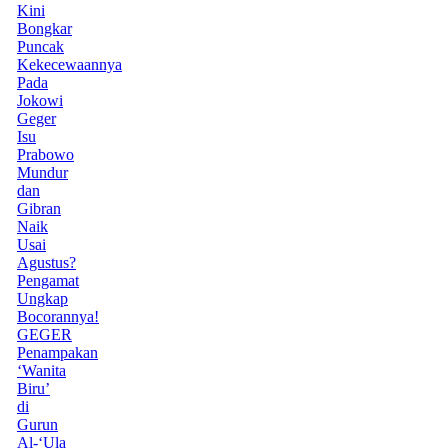
Kini
Bongkar
Puncak
Kekecewaannya
Pada
Jokowi
Geger
Isu
Prabowo
Mundur
dan
Gibran
Naik
Usai
Agustus?
Pengamat
Ungkap
Bocorannya!
GEGER
Penampakan
‘Wanita
Biru’
di
Gurun
Al-‘Ula