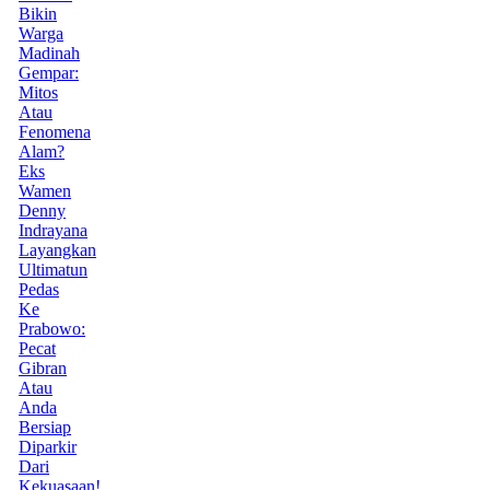
Bikin
Warga
Madinah
Gempar:
Mitos
Atau
Fenomena
Alam?
Eks
Wamen
Denny
Indrayana
Layangkan
Ultimatun
Pedas
Ke
Prabowo:
Pecat
Gibran
Atau
Anda
Bersiap
Diparkir
Dari
Kekuasaan!