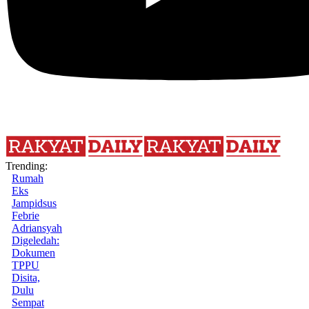
Trending:
Rumah
Eks
Jampidsus
Febrie
Adriansyah
Digeledah:
Dokumen
TPPU
Disita,
Dulu
Sempat