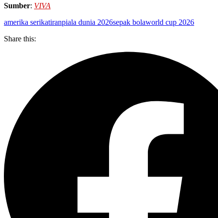
Sumber
:
VIVA
amerika serikat
iran
piala dunia 2026
sepak bola
world cup 2026
Share this: