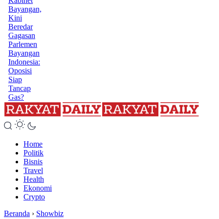
Kabinet
Bayangan,
Kini
Beredar
Gagasan
Parlemen
Bayangan
Indonesia:
Oposisi
Siap
Tancap
Gas?
Home
Politik
Bisnis
Travel
Health
Ekonomi
Crypto
Beranda
›
Showbiz