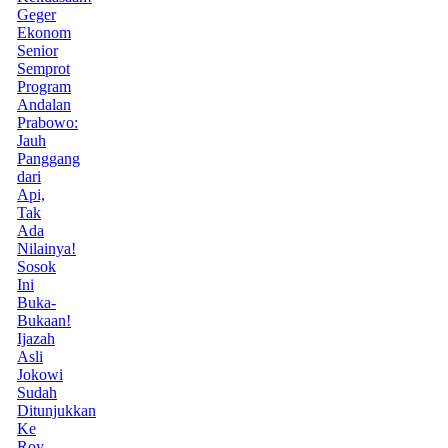
Geger
Ekonom
Senior
Semprot
Program
Andalan
Prabowo:
Jauh
Panggang
dari
Api,
Tak
Ada
Nilainya!
Sosok
Ini
Buka-
Bukaan!
Ijazah
Asli
Jokowi
Sudah
Ditunjukkan
Ke
Roy