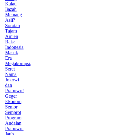
Kalau
Ijazah
Memang
Asli?
Sorotan
Tajam
Amien
Rais:
Indonesia
Masuk
Era
Megakorupsi,
Seret
Nama
Jokowi
dan
Prabowo!
Geger
Ekonom
Senior
Semprot
Program
Andalan
Prabowo:
Jauh