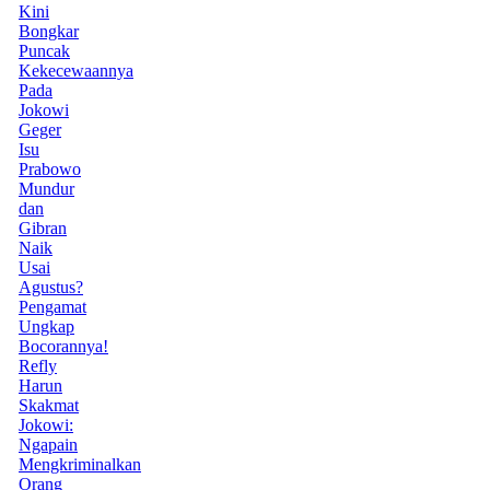
Kini
Bongkar
Puncak
Kekecewaannya
Pada
Jokowi
Geger
Isu
Prabowo
Mundur
dan
Gibran
Naik
Usai
Agustus?
Pengamat
Ungkap
Bocorannya!
Refly
Harun
Skakmat
Jokowi:
Ngapain
Mengkriminalkan
Orang