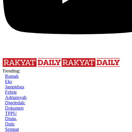
Trending:
Rumah
Eks
Jampidsus
Febrie
Adriansyah
Digeledah:
Dokumen
TPPU
Disita,
Dulu
Sempat