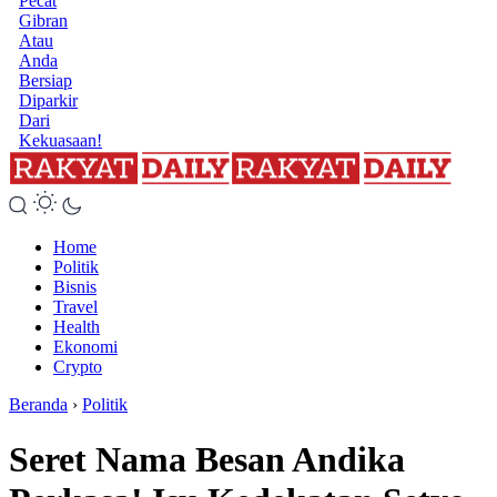
Pecat
Gibran
Atau
Anda
Bersiap
Diparkir
Dari
Kekuasaan!
Home
Politik
Bisnis
Travel
Health
Ekonomi
Crypto
Beranda
›
Politik
Seret Nama Besan Andika