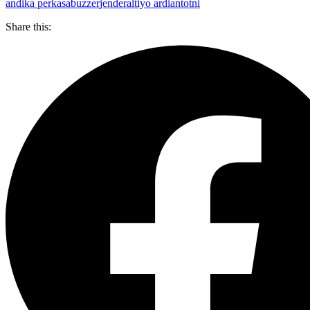
andika perkasa
buzzer
jenderal
tiyo ardianto
tni
Share this: