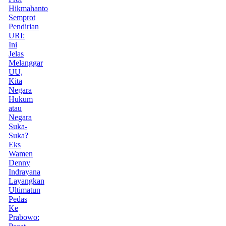
Hikmahanto
Semprot
Pendirian
URI:
Ini
Jelas
Melanggar
UU,
Kita
Negara
Hukum
atau
Negara
Suka-
Suka?
Eks
Wamen
Denny
Indrayana
Layangkan
Ultimatun
Pedas
Ke
Prabowo: