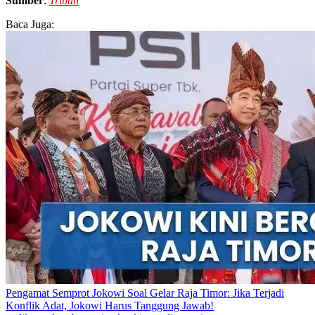
Sumber
:
Tribun
Baca Juga:
Pengamat Semprot Jokowi Soal Gelar Raja Timor: Jika Terjadi
Konflik Adat, Jokowi Harus Tanggung Jawab!