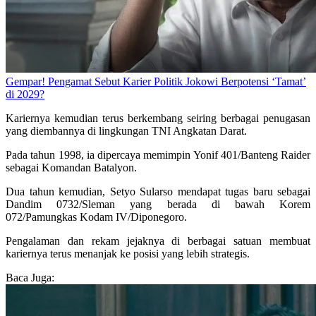
Gempar! Pengamat Sebut Karier Politik Jokowi Berpotensi ‘Tamat’
di 2029?
Kariernya kemudian terus berkembang seiring berbagai penugasan
yang diembannya di lingkungan TNI Angkatan Darat.
Pada tahun 1998, ia dipercaya memimpin Yonif 401/Banteng Raider
sebagai Komandan Batalyon.
Dua tahun kemudian, Setyo Sularso mendapat tugas baru sebagai
Dandim 0732/Sleman yang berada di bawah Korem
072/Pamungkas Kodam IV/Diponegoro.
Pengalaman dan rekam jejaknya di berbagai satuan membuat
kariernya terus menanjak ke posisi yang lebih strategis.
Baca Juga: