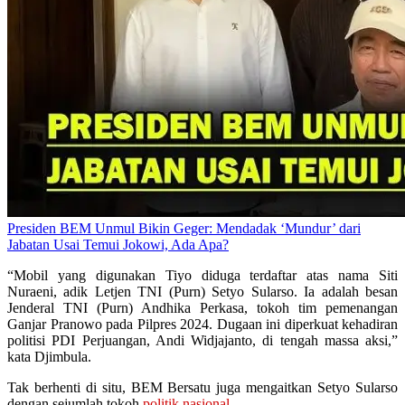
Presiden BEM Unmul Bikin Geger: Mendadak ‘Mundur’ dari
Jabatan Usai Temui Jokowi, Ada Apa?
“Mobil yang digunakan Tiyo diduga terdaftar atas nama Siti
Nuraeni, adik Letjen TNI (Purn) Setyo Sularso. Ia adalah besan
Jenderal TNI (Purn) Andhika Perkasa, tokoh tim pemenangan
Ganjar Pranowo pada Pilpres 2024. Dugaan ini diperkuat kehadiran
politisi PDI Perjuangan, Andi Widjajanto, di tengah massa aksi,”
kata Djimbula.
Tak berhenti di situ, BEM Bersatu juga mengaitkan Setyo Sularso
dengan sejumlah tokoh
politik nasional
.