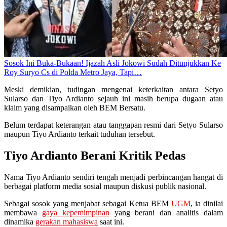
Sosok Ini Buka-Bukaan! Ijazah Asli Jokowi Sudah Ditunjukkan Ke
Roy Suryo Cs di Polda Metro Jaya, Tapi…
Meski demikian, tudingan mengenai keterkaitan antara Setyo
Sularso dan Tiyo Ardianto sejauh ini masih berupa dugaan atau
klaim yang disampaikan oleh BEM Bersatu.
Belum terdapat keterangan atau tanggapan resmi dari Setyo Sularso
maupun Tiyo Ardianto terkait tuduhan tersebut.
Tiyo Ardianto Berani Kritik Pedas
Nama Tiyo Ardianto sendiri tengah menjadi perbincangan hangat di
berbagai platform media sosial maupun diskusi publik nasional.
Sebagai sosok yang menjabat sebagai Ketua BEM
UGM
, ia dinilai
membawa
gaya kepemimpinan
yang berani dan analitis dalam
dinamika
gerakan mahasiswa
saat ini.