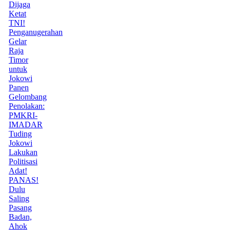
Dijaga
Ketat
TNI!
Penganugerahan
Gelar
Raja
Timor
untuk
Jokowi
Panen
Gelombang
Penolakan:
PMKRI-
IMADAR
Tuding
Jokowi
Lakukan
Politisasi
Adat!
PANAS!
Dulu
Saling
Pasang
Badan,
Ahok