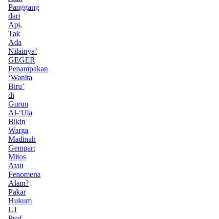
Panggang
dari
Api,
Tak
Ada
Nilainya!
GEGER
Penampakan
‘Wanita
Biru’
di
Gurun
Al-‘Ula
Bikin
Warga
Madinah
Gempar:
Mitos
Atau
Fenomena
Alam?
Pakar
Hukum
UI
Prof