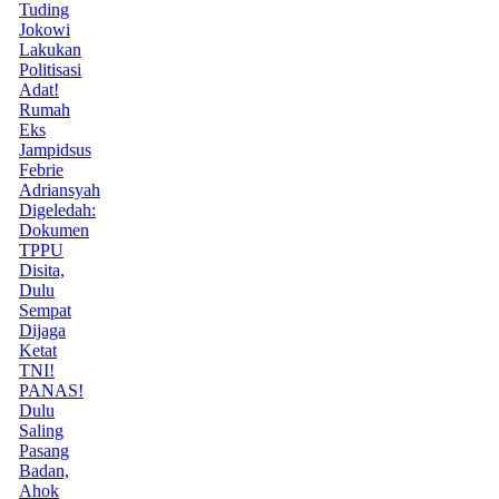
Tuding
Jokowi
Lakukan
Politisasi
Adat!
Rumah
Eks
Jampidsus
Febrie
Adriansyah
Digeledah:
Dokumen
TPPU
Disita,
Dulu
Sempat
Dijaga
Ketat
TNI!
PANAS!
Dulu
Saling
Pasang
Badan,
Ahok