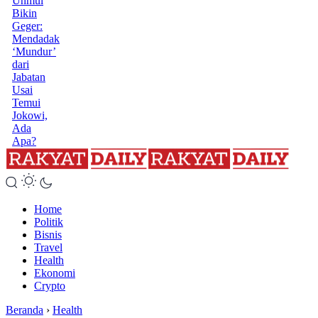
Unmul
Bikin
Geger:
Mendadak
‘Mundur’
dari
Jabatan
Usai
Temui
Jokowi,
Ada
Apa?
Home
Politik
Bisnis
Travel
Health
Ekonomi
Crypto
Beranda
›
Health