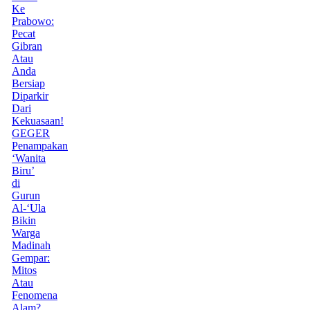
Ke
Prabowo:
Pecat
Gibran
Atau
Anda
Bersiap
Diparkir
Dari
Kekuasaan!
GEGER
Penampakan
‘Wanita
Biru’
di
Gurun
Al-‘Ula
Bikin
Warga
Madinah
Gempar:
Mitos
Atau
Fenomena
Alam?