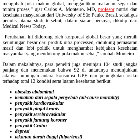
mengubah pola makan global, menggantikan makanan segar dan
minim proses,” ujar Carlos A. Monteiro, MD,
profesor
nutrisi dan
kesehatan masyarakat dari University of São Paulo, Brasil, sekaligus
penulis utama studi tersebut, dalam siaran persnya, dikutip dari
Medical News Today.
“Perubahan ini didorong oleh korporasi global besar yang meraih
keuntungan besar dari produk ultra-processed, didukung pemasaran
masif dan lobi politik untuk menghambat kebijakan kesehatan
masyarakat yang mendukung pola makan sehat,” tambah Monteiro.
Dalam makalahnya, para peneliti juga meninjau 104 studi jangka
panjang dan menemukan bahwa 92 di antaranya menunjukkan
adanya hubungan antara konsumsi UPF dan peningkatan risiko
terhadap total 12 kondisi serta luaran kesehatan berikut:
obesitas abdominal
kematian dari segala penyebab (all-cause mortality)
penyakit kardiovaskular
penyakit ginjal kronis
penyakit serebrovaskular
penyakit jantung koroner
penyakit Crohn
depresi
tekanan darah tinggi (hipertensi)