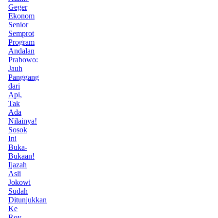
Geger
Ekonom
Senior
Semprot
Program
Andalan
Prabowo:
Jauh
Panggang
dari
Api,
Tak
Ada
Nilainya!
Sosok
Ini
Buka-
Bukaan!
Ijazah
Asli
Jokowi
Sudah
Ditunjukkan
Ke
Roy