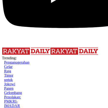
Trending:
Penganugerahan
Gelar
Raja
Timor
untuk
Jokowi
Panen
Gelombang
Penolakan:
PMKRI-
IMADAR