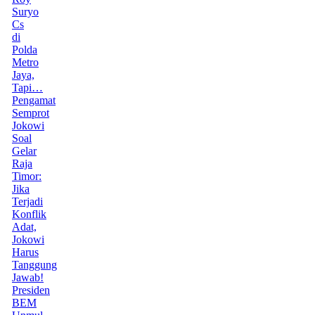
Suryo
Cs
di
Polda
Metro
Jaya,
Tapi…
Pengamat
Semprot
Jokowi
Soal
Gelar
Raja
Timor:
Jika
Terjadi
Konflik
Adat,
Jokowi
Harus
Tanggung
Jawab!
Presiden
BEM