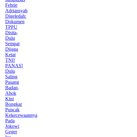
Febrie
Adriansyah
Digeledah:
Dokumen
TPPU
Disita,
Dulu
Sempat
Dijaga
Ketat
TNI!
PANAS!
Dulu
Saling
Pasang
Badan,
Ahok
Kini
Bongkar
Puncak
Kekecewaannya
Pada
Jokowi
Geger