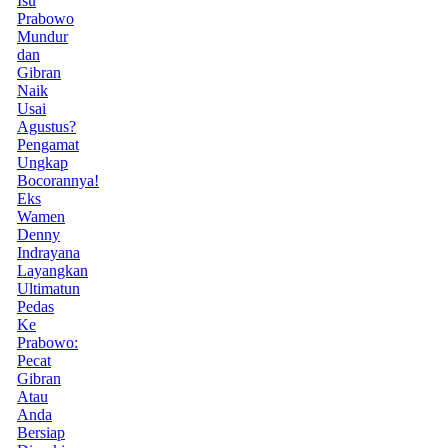
Isu
Prabowo
Mundur
dan
Gibran
Naik
Usai
Agustus?
Pengamat
Ungkap
Bocorannya!
Eks
Wamen
Denny
Indrayana
Layangkan
Ultimatun
Pedas
Ke
Prabowo:
Pecat
Gibran
Atau
Anda
Bersiap