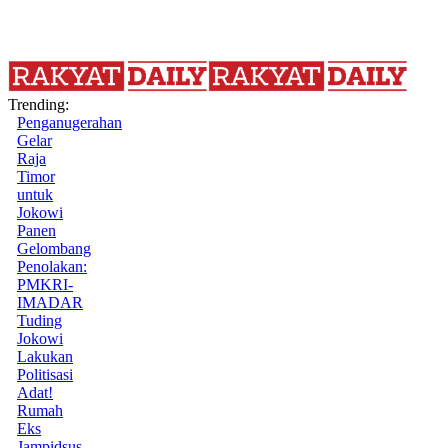
Trending:
Penganugerahan
Gelar
Raja
Timor
untuk
Jokowi
Panen
Gelombang
Penolakan:
PMKRI-
IMADAR
Tuding
Jokowi
Lakukan
Politisasi
Adat!
Rumah
Eks
Jampidsus